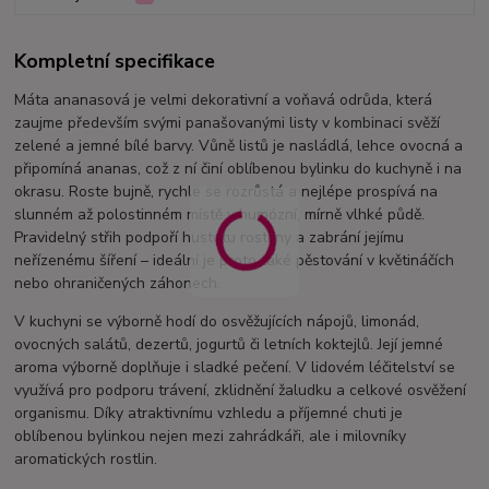
Kompletní specifikace
Máta ananasová je velmi dekorativní a voňavá odrůda, která
zaujme především svými panašovanými listy v kombinaci svěží
zelené a jemné bílé barvy. Vůně listů je nasládlá, lehce ovocná a
připomíná ananas, což z ní činí oblíbenou bylinku do kuchyně i na
okrasu. Roste bujně, rychle se rozrůstá a nejlépe prospívá na
slunném až polostinném místě v humózní, mírně vlhké půdě.
Pravidelný střih podpoří hustotu rostliny a zabrání jejímu
neřízenému šíření – ideální je proto také pěstování v květináčích
nebo ohraničených záhonech.
V kuchyni se výborně hodí do osvěžujících nápojů, limonád,
ovocných salátů, dezertů, jogurtů či letních koktejlů. Její jemné
aroma výborně doplňuje i sladké pečení. V lidovém léčitelství se
využívá pro podporu trávení, zklidnění žaludku a celkové osvěžení
organismu. Díky atraktivnímu vzhledu a příjemné chuti je
oblíbenou bylinkou nejen mezi zahrádkáři, ale i milovníky
aromatických rostlin.