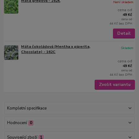
Máta grepová - 162K
Není skladem
cena od
49 Kč
cena od
44 Kč
bez DPH
Detail
Máta čokoládová (Mentha x piperita,
Skladem
Chocolate) - 162C
cena od
49 Kč
cena od
44 Kč
bez DPH
Zvolit variantu
Kompletní specifikace
Hodnocení
0
Související zboží
1