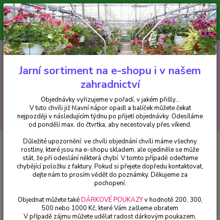
Minimální hodnota pro odeslání z e-shopu je 300 Kč.
V tuto chvíli již hlavní nápor objednávek opadl a balíček můžete čekat
nejpozději v následujícím týdnu po přijetí objednávky. Objednávky
vyřizujeme v pořadí, v jakém přišly...
0
ks
CZK
+420 602 223 614
za
0 Kč
Jarní sortiment na e-shopu i v našem
zahradnictví
Menu
Objednávky vyřizujeme v pořadí, v jakém přišly...
V tuto chvíli již hlavní nápor opadl a balíček můžete čekat
Hledat
nejpozději v následujícím týdnu po přijetí objednávky. Odesíláme
od pondělí max. do čtvrtka, aby necestovaly přes víkend.
Důležité upozornění: ve chvíli objednání chvíli máme všechny
Úvod
Bylinky a léčivky
Máta ananasová - cena na prodejně
rostliny, které jsou na e-shopu skladem, ale ojediněle se může
stát, že při odeslání některá chybí. V tomto případě odečteme
Máta ananasová - cena na
chybějící položku z faktury. Pokud si přejete dopředu kontaktovat,
prodejně
dejte nám to prosím vědět do poznámky. Děkujeme za
pochopení.
Objednat můžete také
DÁRKOVÉ POUKAZY
v hodnotě 200, 300,
500 nebo 1000 Kč, které Vám zašleme obratem
V případě zájmu můžete udělat radost dárkovým poukazem,