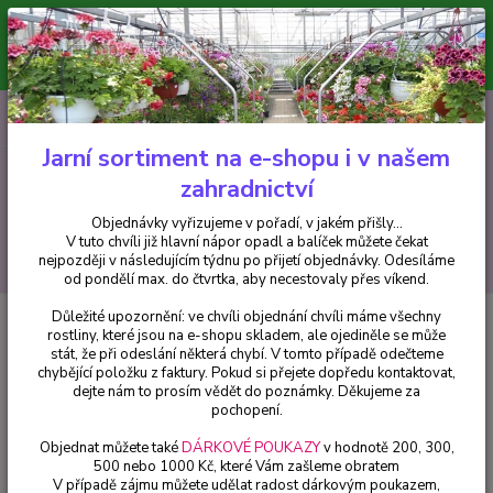
Minimální hodnota pro odeslání z e-shopu je 300 Kč.
V tuto chvíli již hlavní nápor objednávek opadl a balíček můžete čekat
nejpozději v následujícím týdnu po přijetí objednávky. Objednávky
vyřizujeme v pořadí, v jakém přišly...
0
ks
CZK
+420 602 223 614
za
0 Kč
Jarní sortiment na e-shopu i v našem
zahradnictví
Menu
Objednávky vyřizujeme v pořadí, v jakém přišly...
V tuto chvíli již hlavní nápor opadl a balíček můžete čekat
Hledat
nejpozději v následujícím týdnu po přijetí objednávky. Odesíláme
od pondělí max. do čtvrtka, aby necestovaly přes víkend.
Důležité upozornění: ve chvíli objednání chvíli máme všechny
Úvod
Fuchsie
Mascarde - cena za kus v 3-kusovém balení
rostliny, které jsou na e-shopu skladem, ale ojediněle se může
stát, že při odeslání některá chybí. V tomto případě odečteme
Mascarde - cena za kus v 3-
chybějící položku z faktury. Pokud si přejete dopředu kontaktovat,
kusovém balení
dejte nám to prosím vědět do poznámky. Děkujeme za
pochopení.
Objednat můžete také
DÁRKOVÉ POUKAZY
v hodnotě 200, 300,
500 nebo 1000 Kč, které Vám zašleme obratem
V případě zájmu můžete udělat radost dárkovým poukazem,