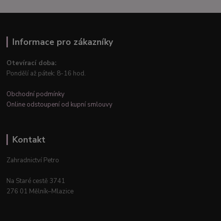
Informace pro zákazníky
Otevírací doba:
Pondělí až pátek: 8-16 hod.
Obchodní podmínky
Online odstoupení od kupní smlouvy
Kontakt
Zahradnictví Petro
Na Staré cestě 3741
276 01 Mělník–Mlazice