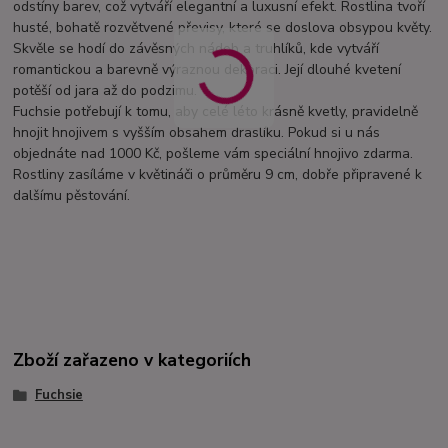
odstíny barev, což vytváří elegantní a luxusní efekt. Rostlina tvoří
husté, bohatě rozvětvené převisy, které se doslova obsypou květy.
Skvěle se hodí do závěsných nádob a truhlíků, kde vytváří
romantickou a barevně výraznou dekoraci. Její dlouhé kvetení
potěší od jara až do podzimu.
Fuchsie potřebují k tomu, aby celé léto krásně kvetly, pravidelně
hnojit hnojivem s vyšším obsahem draslíku. Pokud si u nás
objednáte nad 1000 Kč, pošleme vám speciální hnojivo zdarma.
Rostliny zasíláme v květináči o průměru 9 cm, dobře připravené k
dalšímu pěstování.
Zboží zařazeno v kategoriích
Fuchsie