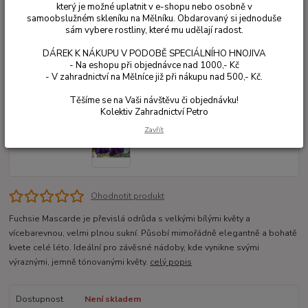
který je možné uplatnit v e-shopu nebo osobně v
samoobslužném skleníku na Mělníku. Obdarovaný si jednoduše
sám vybere rostliny, které mu udělají radost.
DÁREK K NÁKUPU V PODOBĚ SPECIÁLNÍHO HNOJIVA
- Na eshopu při objednávce nad 1000,- Kč
- V zahradnictví na Mělníce již při nákupu nad 500,- Kč.
Těšíme se na Vaši návštěvu či objednávku!
Kolektiv Zahradnictví Petro
Zavřít
Ohodnotit produkt
Fuchsie Mascarde je převislá odrůda s velkými bílými květy a
vícebarevnou, velmi plnou sukní. Působí mimořádně elegantně a bohatě
kvete celé léto. Ideální pro závěsné nádoby, kde vynikne svými
výraznými, jemně tónovanými květy.
celý popis
Dostupnost
Není skladem