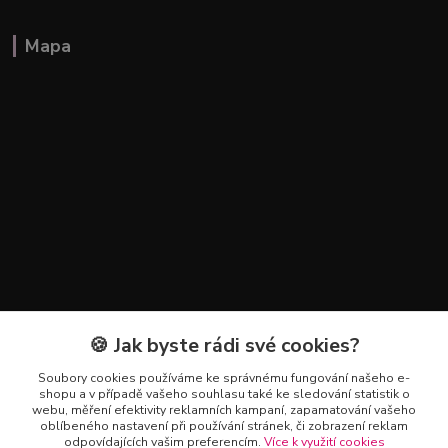
Mapa
🍪 Jak byste rádi své cookies?
Kontakty
Soubory cookies používáme ke správnému fungování našeho e-
+420 602 223 614
shopu a v případě vašeho souhlasu také ke sledování statistik o
webu, měření efektivity reklamních kampaní, zapamatování vašeho
oblíbeného nastavení při používání stránek, či zobrazení reklam
info@zahradnictvipetro.cz
odpovídajících vašim preferencím.
Více k využití cookies