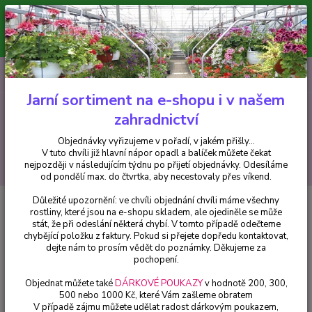
Minimální hodnota pro odeslání z e-shopu je 300 Kč.
V tuto chvíli již hlavní nápor objednávek opadl a balíček můžete čekat
nejpozději v následujícím týdnu po přijetí objednávky. Objednávky
vyřizujeme v pořadí, v jakém přišly...
0
ks
CZK
+420 602 223 614
za
0 Kč
Jarní sortiment na e-shopu i v našem
zahradnictví
Menu
Objednávky vyřizujeme v pořadí, v jakém přišly...
V tuto chvíli již hlavní nápor opadl a balíček můžete čekat
Hledat
nejpozději v následujícím týdnu po přijetí objednávky. Odesíláme
od pondělí max. do čtvrtka, aby necestovaly přes víkend.
Důležité upozornění: ve chvíli objednání chvíli máme všechny
Úvod
Fuchsie
Martin Beye (Fuchsie) - 1 ks
rostliny, které jsou na e-shopu skladem, ale ojediněle se může
stát, že při odeslání některá chybí. V tomto případě odečteme
Martin Beye (Fuchsie) - 1 ks
chybějící položku z faktury. Pokud si přejete dopředu kontaktovat,
dejte nám to prosím vědět do poznámky. Děkujeme za
pochopení.
Objednat můžete také
DÁRKOVÉ POUKAZY
v hodnotě 200, 300,
500 nebo 1000 Kč, které Vám zašleme obratem
V případě zájmu můžete udělat radost dárkovým poukazem,