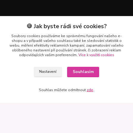
Mapa
🍪 Jak byste rádi své cookies?
Soubory cookies používáme ke správnému fungování našeho e-
shopu a v případě vašeho souhlasu také ke sledování statistik o
webu, měření efektivity reklamních kampaní, zapamatování vašeho
oblíbeného nastavení při používání stránek, či zobrazení reklam
odpovídajících vašim preferencím.
Více k využití cookies
Souhlasím
Nastavení
Souhlas můžete odmítnout
zde
.
Kontakty
+420 602 223 614