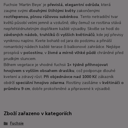
Fuchsie ‘Martin Beye’ je
převislá, elegantní odrůda
, která
zaujme svými
dlouhými štíhlými květy
zakončenými
roztřepenou, plnou růžovou sukénkou
. Tento netradiční tvar
květů působí velmi jemně a vzdušně, díky čemuž se rostlina stává
nepřehlédnutelným doplňkem každé výsadby. Skvěle se hodí do
závěsných nádob, truhlíků či vyšších květináčů
, kde její převisy
vyniknou naplno. Kvete bohatě od jara do podzimu a přináší
romantický nádech každé terase či balkonové zahrádce. Nejlépe
prospívá v
polostínu
, v
živné a mírně vlhké půdě
chráněné před
prudkým sluncem.
Během vegetace je vhodné fuchsii
1× týdně přihnojovat
hnojivem s vyšším obsahem draslíku
, což podporuje dlouhé
kvetení a zdravý růst.
Při objednávce nad 1000 Kč
zákazník
obdrží
speciální hnojivo zdarma
. Rostliny zasíláme v
květináči o
průměru 9 cm
, dobře prokořeněné a připravené k výsadbě.
Zboží zařazeno v kategoriích
Fuchsie