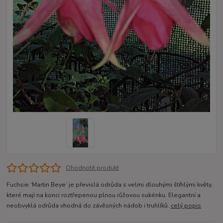
Ohodnotit produkt
Fuchsie ‘Martin Beye’ je převislá odrůda s velmi dlouhými štíhlými květy,
které mají na konci roztřepenou plnou růžovou sukénku. Elegantní a
neobvyklá odrůda vhodná do závěsných nádob i truhlíků.
celý popis