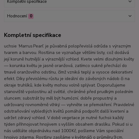
Kompletní specifikace
Hodnocení
0
Kompletní specifikace
uchsie ‘Marrus Pearl’ je půvabná polopřevislá odrůda s výrazným
tvarem a barvou. Rostlina se vyznačuje většími listy, což dodává
její koruně hutnější a výraznější vzhled. Kvete velmi dlouhými květy
— korunka květu je jasně oranžová, zatímco sukně přechází do
tmavě oranžového odstínu, čímž vzniká teplý a vysoce dekorativní
efekt. Díky převislému růstu je ideální do závěsných nádob či na
okraje truhlíků, kde květy mohou volně splývat. Doporučujeme
stanoviště v polostínu až světlé, chráněné před prudkým poledním
sluncem; substrát by měl být humózní, dobře propustný a
udržovaný rovnoměrně vlhký — vyhněte se přemokření. Pravidelné
odstraňování vybledlých květů pomáhá podpořit další kvetení a
udržet zdravý vzhled. V době vegetace je nutné fuchsii každý
týden přihnojovat hnojivem s vyšším obsahem draslíku. Pokud si u
nás uděláte objednávku nad 1000 Kč, pošleme Vám speciální
hnojivo zdarma. Rostliny zasíláme v květináči o průměru 9 cm,