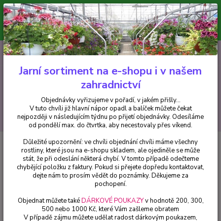
Minimální hodnota pro odeslání z e-shopu je 300 Kč.
V tuto chvíli již hlavní nápor objednávek opadl a balíček můžete čekat
nejpozději v následujícím týdnu po přijetí objednávky. Objednávky
vyřizujeme v pořadí, v jakém přišly...
0
ks
CZK
+420 602 223 614
za
0 Kč
Jarní sortiment na e-shopu i v našem
zahradnictví
Menu
Objednávky vyřizujeme v pořadí, v jakém přišly...
V tuto chvíli již hlavní nápor opadl a balíček můžete čekat
Hledat
nejpozději v následujícím týdnu po přijetí objednávky. Odesíláme
od pondělí max. do čtvrtka, aby necestovaly přes víkend.
Důležité upozornění: ve chvíli objednání chvíli máme všechny
Úvod
Fuchsie
Marrus Pearl Fuchsie - cena za kus v 3-kusovém balení
rostliny, které jsou na e-shopu skladem, ale ojediněle se může
stát, že při odeslání některá chybí. V tomto případě odečteme
Marrus Pearl Fuchsie - cena za
chybějící položku z faktury. Pokud si přejete dopředu kontaktovat,
kus v 3-kusovém balení
dejte nám to prosím vědět do poznámky. Děkujeme za
pochopení.
Objednat můžete také
DÁRKOVÉ POUKAZY
v hodnotě 200, 300,
500 nebo 1000 Kč, které Vám zašleme obratem
V případě zájmu můžete udělat radost dárkovým poukazem,