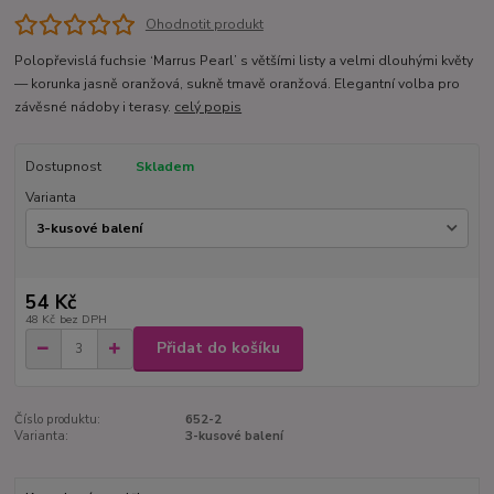
Ohodnotit produkt
Polopřevislá fuchsie ‘Marrus Pearl’ s většími listy a velmi dlouhými květy
— korunka jasně oranžová, sukně tmavě oranžová. Elegantní volba pro
závěsné nádoby i terasy.
celý popis
Dostupnost
Skladem
Varianta
54 Kč
48 Kč
bez DPH
Přidat do košíku
Číslo produktu:
652-2
Varianta:
3-kusové balení