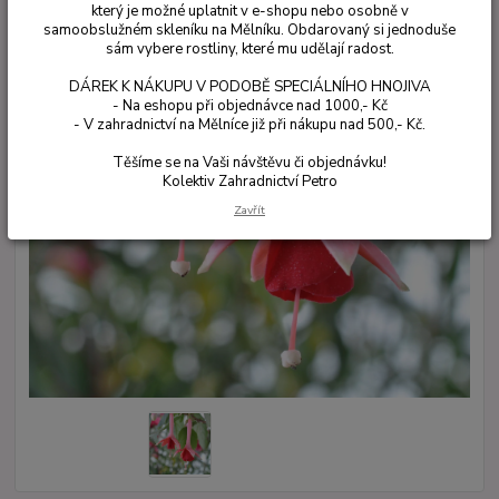
který je možné uplatnit v e-shopu nebo osobně v
samoobslužném skleníku na Mělníku. Obdarovaný si jednoduše
sám vybere rostliny, které mu udělají radost.
DÁREK K NÁKUPU V PODOBĚ SPECIÁLNÍHO HNOJIVA
- Na eshopu při objednávce nad 1000,- Kč
- V zahradnictví na Mělníce již při nákupu nad 500,- Kč.
Těšíme se na Vaši návštěvu či objednávku!
Kolektiv Zahradnictví Petro
Zavřít