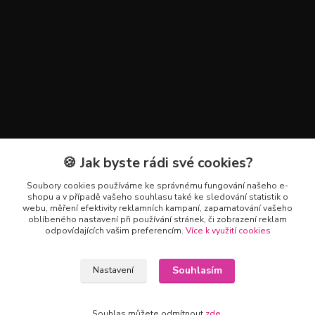
🍪 Jak byste rádi své cookies?
Kontakty
Soubory cookies používáme ke správnému fungování našeho e-
+420 602 223 614
shopu a v případě vašeho souhlasu také ke sledování statistik o
webu, měření efektivity reklamních kampaní, zapamatování vašeho
oblíbeného nastavení při používání stránek, či zobrazení reklam
info@zahradnictvipetro.cz
odpovídajících vašim preferencím.
Více k využití cookies
Souhlasím
Nastavení
Souhlas můžete odmítnout
zde
.