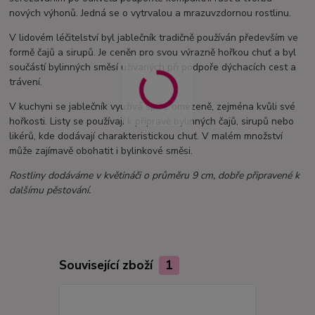
nových výhonů. Jedná se o vytrvalou a mrazuvzdornou rostlinu.
V lidovém léčitelství byl jablečník tradičně používán především ve
formě čajů a sirupů. Je ceněn pro svou výrazně hořkou chuť a byl
součástí bylinných směsí užívaných při podpoře dýchacích cest a
trávení.
V kuchyni se jablečník využívá spíše omezeně, zejména kvůli své
hořkosti. Listy se používají k přípravě bylinných čajů, sirupů nebo
likérů, kde dodávají charakteristickou chuť. V malém množství
může zajímavě obohatit i bylinkové směsi.
Rostliny dodáváme v květináči o průměru 9 cm, dobře připravené k
dalšímu pěstování.
Související zboží
1