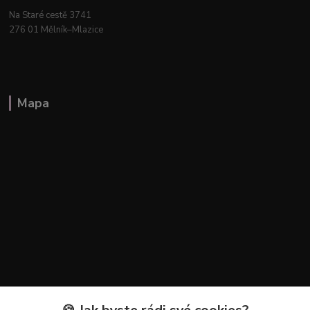
Na Staré cestě 3741
276 01 Mělník–Mlazice
Mapa