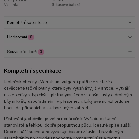
Číslo produktu:
105J-2
Varianta:
3-kusové balení
Kompletní specifikace
Hodnocení
0
Související zboží
1
Kompletní specifikace
Jablečník obecný (Marrubium vulgare) patří mezi staré a
osvědčené léčivé byliny, které byly využívány již v antice. Vytváří
nízké keříky s typickými plstnatými, šedozelenými listy a drobnými
bílými květy uspořádanými v přeslenech. Díky svému vzhledu se
hodí i do přírodních a suchomilných zahrad.
Pěstování jablečníku je velmi nenáročné. Vyžaduje slunné
stanoviště a lehkou, dobře propustnou půdu, ideálně spíše sušší.
Dobře snáší sucho a nevyžaduje častou zálivku. Pravidelným
seřezáváním po odkvětu podpoříte kompaktní růst a tvorbu