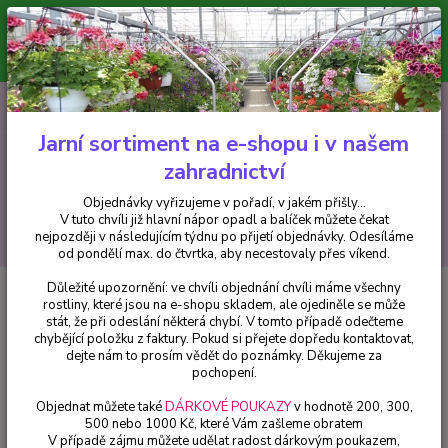
Minimální hodnota pro odeslání z e-shopu je 300 Kč.
V tuto chvíli již hlavní nápor objednávek opadl a balíček můžete čekat
nejpozději v následujícím týdnu po přijetí objednávky. Objednávky
vyřizujeme v pořadí, v jakém přišly...
0
ks
CZK
+420 602 223 614
za
0 Kč
Jarní sortiment na e-shopu i v našem
zahradnictví
Menu
Objednávky vyřizujeme v pořadí, v jakém přišly...
V tuto chvíli již hlavní nápor opadl a balíček můžete čekat
Hledat
nejpozději v následujícím týdnu po přijetí objednávky. Odesíláme
od pondělí max. do čtvrtka, aby necestovaly přes víkend.
Důležité upozornění: ve chvíli objednání chvíli máme všechny
Úvod
Bylinky a léčivky
Marrubium vulgare Jablečník (Jablečník obecný) -
rostliny, které jsou na e-shopu skladem, ale ojediněle se může
cena za kus v 3-kusovém balení
stát, že při odeslání některá chybí. V tomto případě odečteme
chybějící položku z faktury. Pokud si přejete dopředu kontaktovat,
Marrubium vulgare Jablečník
dejte nám to prosím vědět do poznámky. Děkujeme za
(Jablečník obecný) - cena za kus v
pochopení.
3-kusovém balení
Objednat můžete také
DÁRKOVÉ POUKAZY
v hodnotě 200, 300,
500 nebo 1000 Kč, které Vám zašleme obratem
V případě zájmu můžete udělat radost dárkovým poukazem,