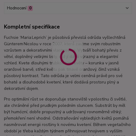
Hodnocení
0
Kompletní specifikace
Fuchsie ‘Maria Leprich’ je působivá převislá odrůda vyšlechtěná
Günterem Nicolou v roce 2007, která zaujme svým robustním
vzrůstem a dekorativními vlastnostmi. Vytváří bohatý převis z
větví, doplněný velkými listy, což jí dává výrazný a elegantní
vzhled. Kvete dlouhými trubkovitými květy – korunka v jasně
oranžové barvě, střed květu pak tmavě oranžový, čímž vzniká
působivý kontrast. Tato odrůda je velmi ceněná právě pro své
bohaté a dlouhodobé kvetení, které dodává prostoru plný a
dekorativní dojem.
Pro optimální růst se doporučuje stanoviště v polostínu či světlé,
ale chráněné před prudkým poledním sluncem. Substrát by měl
být humózní, dobře propustný a udržovaný rovnoměrně vlhký;
přemokření není vhodné. Odstraňování vybledlých květů pomáhá
nasměrovat energii rostliny k novému kvetení. Během vegetačního
období je třeba každým týdnem přihnojovat hnojivem s vyšším