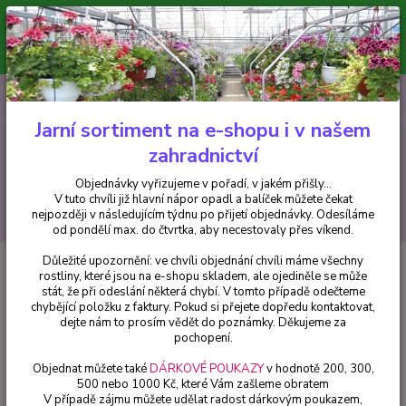
Minimální hodnota pro odeslání z e-shopu je 300 Kč.
V tuto chvíli již hlavní nápor objednávek opadl a balíček můžete čekat
nejpozději v následujícím týdnu po přijetí objednávky. Objednávky
vyřizujeme v pořadí, v jakém přišly...
0
ks
CZK
+420 602 223 614
za
0 Kč
Jarní sortiment na e-shopu i v našem
zahradnictví
Menu
Objednávky vyřizujeme v pořadí, v jakém přišly...
V tuto chvíli již hlavní nápor opadl a balíček můžete čekat
Hledat
nejpozději v následujícím týdnu po přijetí objednávky. Odesíláme
od pondělí max. do čtvrtka, aby necestovaly přes víkend.
Důležité upozornění: ve chvíli objednání chvíli máme všechny
Úvod
Fuchsie
Maria Leprich Fuchsie (Šl. Günter Nicola.A.2007) - cena na
rostliny, které jsou na e-shopu skladem, ale ojediněle se může
prodejně
stát, že při odeslání některá chybí. V tomto případě odečteme
chybějící položku z faktury. Pokud si přejete dopředu kontaktovat,
Maria Leprich Fuchsie (Šl. Günter
dejte nám to prosím vědět do poznámky. Děkujeme za
Nicola.A.2007) - cena na prodejně
pochopení.
Objednat můžete také
DÁRKOVÉ POUKAZY
v hodnotě 200, 300,
500 nebo 1000 Kč, které Vám zašleme obratem
V případě zájmu můžete udělat radost dárkovým poukazem,