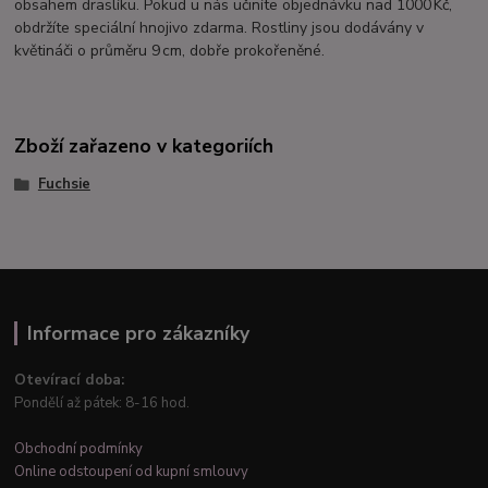
obsahem draslíku. Pokud u nás učiníte objednávku nad 1000 Kč,
obdržíte speciální hnojivo zdarma. Rostliny jsou dodávány v
květináči o průměru 9 cm, dobře prokořeněné.
Zboží zařazeno v kategoriích
Fuchsie
Informace pro zákazníky
Otevírací doba:
Pondělí až pátek: 8-16 hod.
Obchodní podmínky
Online odstoupení od kupní smlouvy