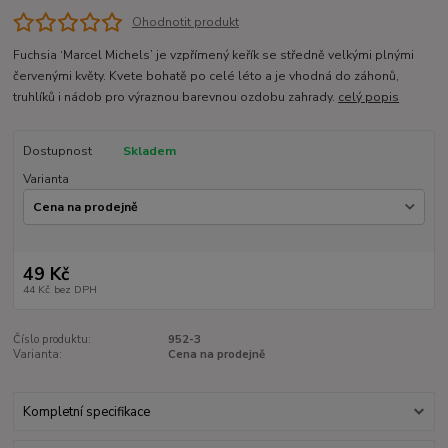
Ohodnotit produkt
Fuchsia ‘Marcel Michels’ je vzpřímený keřík se středně velkými plnými
červenými květy. Kvete bohatě po celé léto a je vhodná do záhonů,
truhlíků i nádob pro výraznou barevnou ozdobu zahrady.
celý popis
Dostupnost
Skladem
Varianta
49 Kč
44 Kč
bez DPH
Číslo produktu:
952-3
Varianta:
Cena na prodejně
Kompletní specifikace