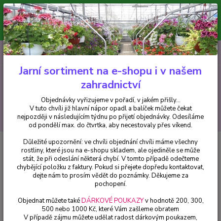
Minimální hodnota pro odeslání z e-shopu je 300 Kč.
V tuto chvíli již hlavní nápor objednávek opadl a balíček můžete čekat
nejpozději v následujícím týdnu po přijetí objednávky. Objednávky
vyřizujeme v pořadí, v jakém přišly...
0
ks
CZK
+420 602 223 614
za
0 Kč
Jarní sortiment na e-shopu i v našem
zahradnictví
Menu
Objednávky vyřizujeme v pořadí, v jakém přišly...
V tuto chvíli již hlavní nápor opadl a balíček můžete čekat
Hledat
nejpozději v následujícím týdnu po přijetí objednávky. Odesíláme
od pondělí max. do čtvrtka, aby necestovaly přes víkend.
Důležité upozornění: ve chvíli objednání chvíli máme všechny
Úvod
Fuchsie
Marcel Michels Fuchsie (Fuchsie) - cena na prodejně
rostliny, které jsou na e-shopu skladem, ale ojediněle se může
stát, že při odeslání některá chybí. V tomto případě odečteme
Marcel Michels Fuchsie (Fuchsie) -
chybějící položku z faktury. Pokud si přejete dopředu kontaktovat,
cena na prodejně
dejte nám to prosím vědět do poznámky. Děkujeme za
pochopení.
Objednat můžete také
DÁRKOVÉ POUKAZY
v hodnotě 200, 300,
500 nebo 1000 Kč, které Vám zašleme obratem
V případě zájmu můžete udělat radost dárkovým poukazem,