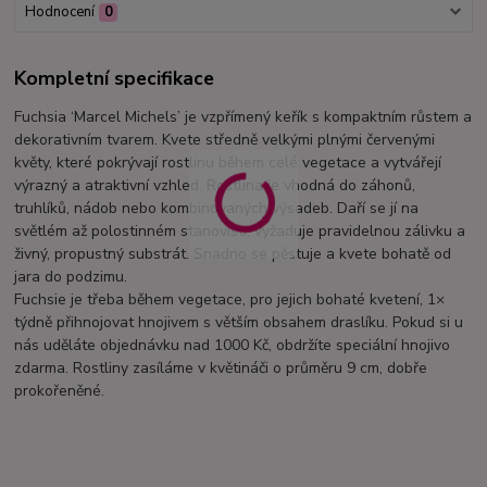
Hodnocení
0
Kompletní specifikace
Fuchsia ‘Marcel Michels’ je vzpřímený keřík s kompaktním růstem a
dekorativním tvarem. Kvete středně velkými plnými červenými
květy, které pokrývají rostlinu během celé vegetace a vytvářejí
výrazný a atraktivní vzhled. Rostlina je vhodná do záhonů,
truhlíků, nádob nebo kombinovaných výsadeb. Daří se jí na
světlém až polostinném stanovišti, vyžaduje pravidelnou zálivku a
živný, propustný substrát. Snadno se pěstuje a kvete bohatě od
jara do podzimu.
Fuchsie je třeba během vegetace, pro jejich bohaté kvetení, 1×
týdně přihnojovat hnojivem s větším obsahem draslíku. Pokud si u
nás uděláte objednávku nad 1000 Kč, obdržíte speciální hnojivo
zdarma. Rostliny zasíláme v květináči o průměru 9 cm, dobře
prokořeněné.