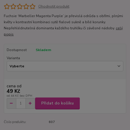
Ohodnotit produkt
Fuchsie ‘Marbeller Magenta Purple’ je převislá odrůda s obřími, plnými
květy v kontrastní kombinaci sytě fialové sukně a bílé korunky.
Nepřehlédnutelná dominanta každého truhlíku či závěsné nádoby.
celý
popis
Dostupnost
Skladem
Varianta
cena od
49 Kč
od
44 Kč
bez DPH
Přidat do košíku
Číslo produktu:
607