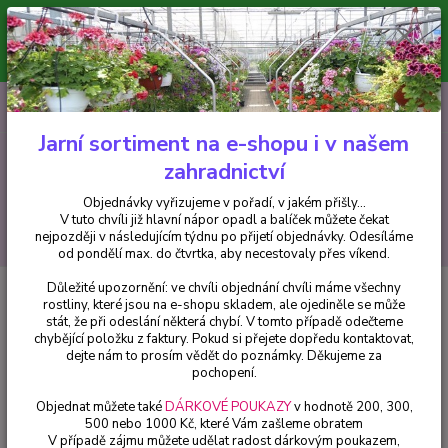
Minimální hodnota pro odeslání z e-shopu je 300 Kč.
V tuto chvíli již hlavní nápor objednávek opadl a balíček můžete čekat
nejpozději v následujícím týdnu po přijetí objednávky. Objednávky
vyřizujeme v pořadí, v jakém přišly...
0
ks
CZK
+420 602 223 614
za
0 Kč
Jarní sortiment na e-shopu i v našem
zahradnictví
Menu
Objednávky vyřizujeme v pořadí, v jakém přišly...
V tuto chvíli již hlavní nápor opadl a balíček můžete čekat
Hledat
nejpozději v následujícím týdnu po přijetí objednávky. Odesíláme
od pondělí max. do čtvrtka, aby necestovaly přes víkend.
Důležité upozornění: ve chvíli objednání chvíli máme všechny
Úvod
Fuchsie
Marbeller Magenta Purple Fuchsie 607
rostliny, které jsou na e-shopu skladem, ale ojediněle se může
stát, že při odeslání některá chybí. V tomto případě odečteme
Marbeller Magenta Purple
chybějící položku z faktury. Pokud si přejete dopředu kontaktovat,
Fuchsie 607
dejte nám to prosím vědět do poznámky. Děkujeme za
pochopení.
Objednat můžete také
DÁRKOVÉ POUKAZY
v hodnotě 200, 300,
500 nebo 1000 Kč, které Vám zašleme obratem
V případě zájmu můžete udělat radost dárkovým poukazem,