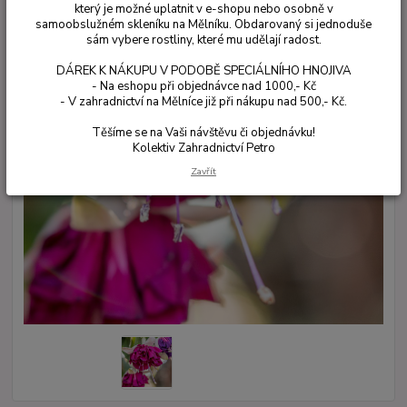
který je možné uplatnit v e-shopu nebo osobně v
samoobslužném skleníku na Mělníku. Obdarovaný si jednoduše
sám vybere rostliny, které mu udělají radost.
DÁREK K NÁKUPU V PODOBĚ SPECIÁLNÍHO HNOJIVA
- Na eshopu při objednávce nad 1000,- Kč
- V zahradnictví na Mělníce již při nákupu nad 500,- Kč.
Těšíme se na Vaši návštěvu či objednávku!
Kolektiv Zahradnictví Petro
Zavřít