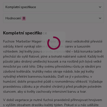
Kompletní specifikace
Hodnocení
0
Kompletní specifikace
Fuchsie ‘Marbeller Magenta Purple’ patří mezi velkokvěté převislé
odrůdy, které vynikají silným kontrastem barev a luxusním
vzhledem. Její květy jsou opravdu impozantní – bílá korunka ladně
přechází do sytě fialové, plné a bohatě nabírané sukně. Každý květ
působí jako drobný umělecký kousek a na rostlině jich bývá velké
množství po celé léto. Díky svému převislému růstu je ideální pro
závěsné květináče, truhlíky nebo okraje nádob, kde její květy
vytvářejí efektní barevnou kaskádu. Daří se jí v polostínu, v
humózní, dobře propustné půdě s rovnoměrnou vlhkostí. Vyžaduje
pravidelnou zálivku a je vhodné chránit ji před prudkým poledním
sluncem, aby si květy zachovaly intenzivní barvu a tvar.
V době vegetace je nutné fuchsii pravidelně přihnojovat hnojivem
s vyšším obsahem draslíku každý týden. Pokud si u nás uděláte