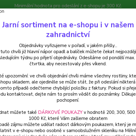
Minimální hodnota pro odeslání z e-shopu je 300 Kč.
íček můžete čekat nejpozději v následujícím týdnu po přijetí objedná
Jarní sortiment na e-shopu i v našem
atalog
Poradna
Kontakty
zahradnictví
Nevíte
Hledat
Objednávky vyřizujeme v pořadí, v jakém přišly...
+420
 tuto chvíli již hlavní nápor opadl a balíček můžete čekat nejpozději
sledujícím týdnu po přijetí objednávky. Odesíláme od pondělí max.
čtvrtka, aby necestovaly přes víkend.
alkónové rostliny
Mandevilla žíhaná, červeno bílá - 1 ks
té upozornění: ve chvíli objednání chvíli máme všechny rostliny, kte
evilla žíhaná, červeno bílá - 1 k
shopu skladem, ale ojediněle se může stát, že při odeslání některá 
tomto případě odečteme chybějící položku z faktury. Pokud si přej
du kontaktovat, dejte nám to prosím vědět do poznámky. Děkuj
pochopení.
Mandev
dnat můžete také
DÁRKOVÉ POUKAZY
v hodnotě 200, 300, 500
květy, 
1000 Kč, které Vám zašleme obratem
od jar
ípadě zájmu můžete udělat radost dárkovým poukazem, který je 
latnit v e-shopu nebo osobně v samoobslužném skleníku na Mělní
dekora