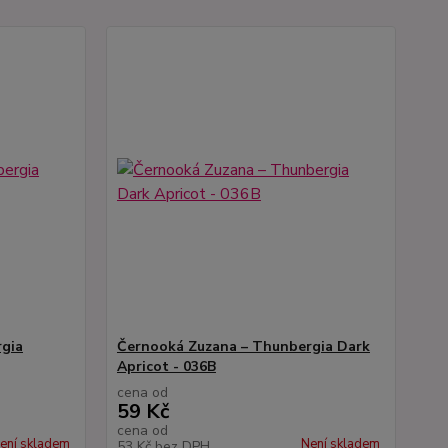
gia
Černooká Zuzana – Thunbergia Dark
Apricot - 036B
cena od
59 Kč
cena od
ení skladem
Není skladem
53 Kč
bez DPH