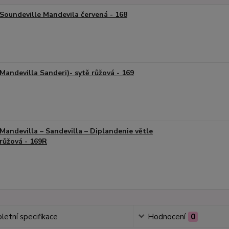
Soundeville Mandevila červená - 168
Mandevilla Sanderi)- sytě růžová - 169
Mandevilla – Sandevilla – Diplandenie větle
růžová - 169R
etní specifikace
Hodnocení
0