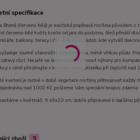
tní specifikace
 žíhaná (červeno-bílá) je exotická popínavá rostlina původem z t
dné červeno-bílé květy kvete od jara do podzimu, čímž přináší dlo
treláže, balkony, terasy i do závěsných nádob, kde vytváří dekora
vyžaduje slunné stanoviště a propustnou, mírně vlhkou půdu. Pra
 zdravý růst. Na jaře se doporučuje seříznout výhony pro kompaktn
to ji v zimě přezimujte v interiéru nebo skleníku při teplotě nad 
é kvetení je nutné v době vegetace rostliny přihnojovat každý 
objednávku nad 1000 Kč, pošleme Vám speciální hnojivo zdarma.
zasíláme v květináči 9 x9x10 cm, dobře připravené k dalšímu pě
jící zboží
3