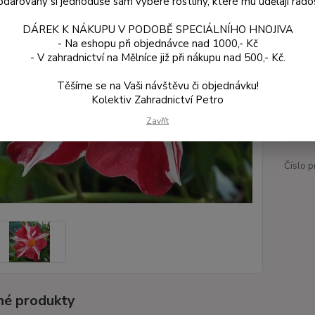
darovaný si jednoduše sám vybere rostliny, které mu udělají rado
DÁREK K NÁKUPU V PODOBĚ SPECIÁLNÍHO HNOJIVA
Dos
- Na eshopu při objednávce nad 1000,- Kč
- V zahradnictví na Mělníce již při nákupu nad 500,- Kč.
Var
Těšíme se na Vaši návštěvu či objednávku!
Kolektiv Zahradnictví Petro
10
Zavřít
94 
Číslo p
é produkty