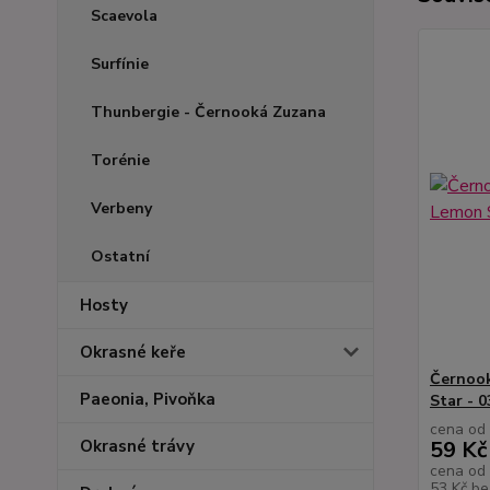
Scaevola
Surfínie
Thunbergie - Černooká Zuzana
Torénie
Verbeny
Ostatní
Hosty
Okrasné keře
Černook
Paeonia, Pivoňka
Star - 
cena od
59 Kč
Okrasné trávy
cena od
53 Kč
be