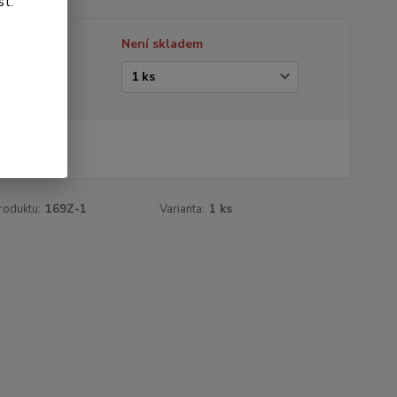
st.
tupnost
Není skladem
ianta
5 Kč
Kč
bez DPH
roduktu:
169Z-1
Varianta:
1 ks