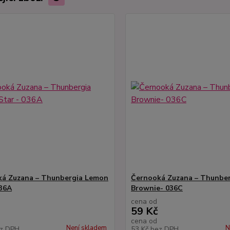
á Zuzana – Thunbergia Lemon
Černooká Zuzana – Thunber
036A
Brownie- 036C
cena od
59 Kč
cena od
Není skladem
N
z DPH
53 Kč
bez DPH