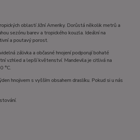
ropických oblastí Jižní Ameriky. Dorůstá několik metrů a
uhou sezónu barev a tropického kouzla. Ideální na
tivní a poutavý porost.
videlná zálivka a občasné hnojení podporují bohaté
í vzhled a lepší květenství. Mandevila je citlivá na
10 °C.
týden hnojivem s vyšším obsahem draslíku. Pokud si u nás
stování.