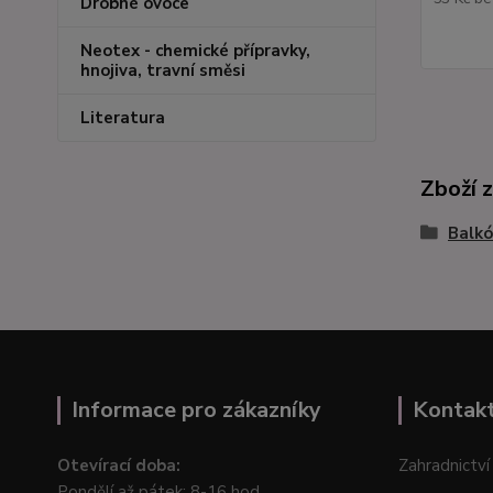
Drobné ovoce
Neotex - chemické přípravky,
hnojiva, travní směsi
Literatura
Zboží 
Balkó
Informace pro zákazníky
Kontak
Otevírací doba:
Zahradnictví
Pondělí až pátek: 8-16 hod.