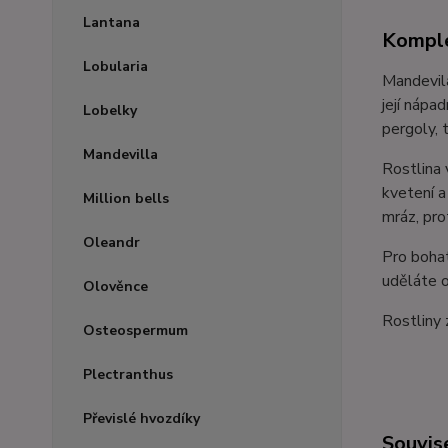
Lantana
Komple
Lobularia
Mandevila
její nápa
Lobelky
pergoly, 
Mandevilla
Rostlina 
kvetení a
Million bells
mráz, pro
Oleandr
Pro bohat
uděláte 
Olověnce
Rostliny 
Osteospermum
Plectranthus
Převislé hvozdíky
Souvise