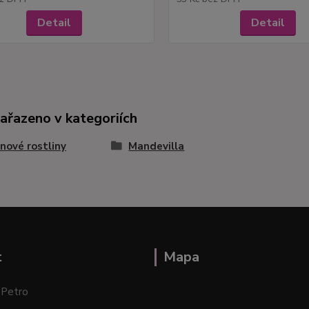
Detail
Detail
zařazeno v kategoriích
nové rostliny
Mandevilla
t
Mapa
 Petro