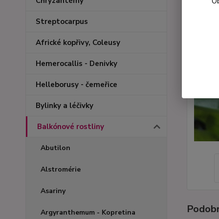
Chryzantémy
Ob
Streptocarpus
Africké kopřivy, Coleusy
Hemerocallis - Denivky
Helleborusy - čemeřice
Bylinky a léčivky
Balkónové rostliny
Abutilon
Alstromérie
Asariny
Podobn
Argyranthemum - Kopretina