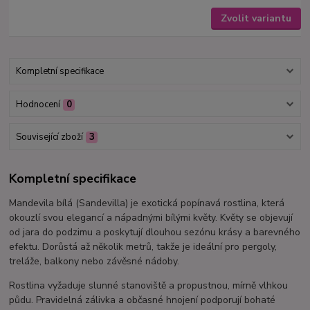
Zvolit variantu
Kompletní specifikace
Hodnocení
0
Související zboží
3
Kompletní specifikace
Mandevila bílá (Sandevilla) je exotická popínavá rostlina, která
okouzlí svou elegancí a nápadnými bílými květy. Květy se objevují
od jara do podzimu a poskytují dlouhou sezónu krásy a barevného
efektu. Dorůstá až několik metrů, takže je ideální pro pergoly,
treláže, balkony nebo závěsné nádoby.
Rostlina vyžaduje slunné stanoviště a propustnou, mírně vlhkou
půdu. Pravidelná zálivka a občasné hnojení podporují bohaté