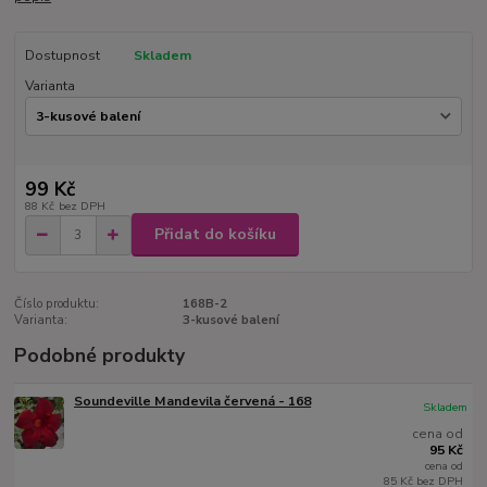
Dostupnost
Skladem
Varianta
99 Kč
88 Kč
bez DPH
Přidat do košíku
Číslo produktu:
168B-2
Varianta:
3-kusové balení
Podobné produkty
Soundeville Mandevila červená - 168
Skladem
cena od
95 Kč
cena od
85 Kč
bez DPH