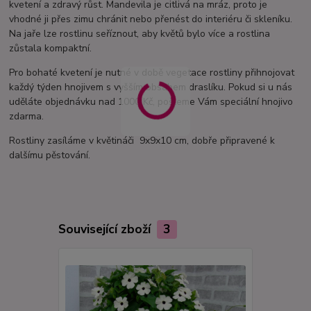
kvetení a zdravý růst. Mandevila je citlivá na mráz, proto je
vhodné ji přes zimu chránit nebo přenést do interiéru či skleníku.
Na jaře lze rostlinu seříznout, aby květů bylo více a rostlina
zůstala kompaktní.
Pro bohaté kvetení je nutné v době vegetace rostliny přihnojovat
každý týden hnojivem s vyšším obsahem draslíku. Pokud si u nás
uděláte objednávku nad 1000 Kč, pošleme Vám speciální hnojivo
zdarma.
Rostliny zasíláme v květináči 9x9x10 cm, dobře připravené k
dalšímu pěstování.
Související zboží
3