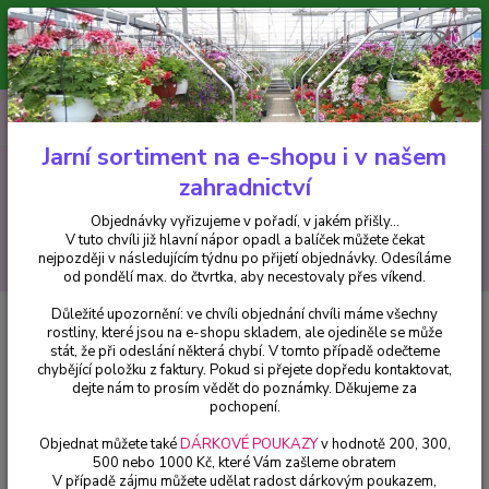
Minimální hodnota pro odeslání z e-shopu je 300 Kč.
V tuto chvíli již hlavní nápor objednávek opadl a balíček můžete čekat
nejpozději v následujícím týdnu po přijetí objednávky. Objednávky
vyřizujeme v pořadí, v jakém přišly...
0
ks
CZK
+420 602 223 614
za
0 Kč
Jarní sortiment na e-shopu i v našem
zahradnictví
Menu
Objednávky vyřizujeme v pořadí, v jakém přišly...
V tuto chvíli již hlavní nápor opadl a balíček můžete čekat
Hledat
nejpozději v následujícím týdnu po přijetí objednávky. Odesíláme
od pondělí max. do čtvrtka, aby necestovaly přes víkend.
Důležité upozornění: ve chvíli objednání chvíli máme všechny
Úvod
Balkónové rostliny
Mandevilla , Sandevilla bílá - cena za kus v 3-
rostliny, které jsou na e-shopu skladem, ale ojediněle se může
kusovém balení
stát, že při odeslání některá chybí. V tomto případě odečteme
chybějící položku z faktury. Pokud si přejete dopředu kontaktovat,
Mandevilla , Sandevilla bílá -
dejte nám to prosím vědět do poznámky. Děkujeme za
cena za kus v 3-kusovém balení
pochopení.
Objednat můžete také
DÁRKOVÉ POUKAZY
v hodnotě 200, 300,
500 nebo 1000 Kč, které Vám zašleme obratem
V případě zájmu můžete udělat radost dárkovým poukazem,