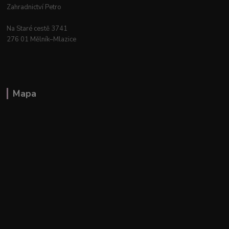
Zahradnictví Petro
Na Staré cestě 3741
276 01 Mělník–Mlazice
Mapa