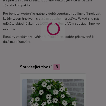
Na jaře lze rostlinu seříznout, aby květů bylo více a rostlina
zůstala kompaktní.
Pro bohaté kvetení je nutné v době vegetace rostliny přihnojovat
každý týden hnojivem s vyšším obsahem draslíku. Pokud si u nás
uděláte objednávku nad 1000 Kč, pošleme Vám speciální hnojivo
zdarma.
Rostliny zasíláme v květináči 9x9x10 cm, dobře připravené k
dalšímu pěstování.
Související zboží
3