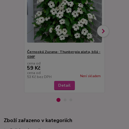
Černooká Zuzana- Thunbergia alata, bílá -
Černooká Zu
036F
- 036R
cena od
cena od
59 Kč
59 Kč
cena od
cena od
Není skladem
53 Kč
bez DPH
53 Kč
bez D
Detail
Zboží zařazeno v kategoriích