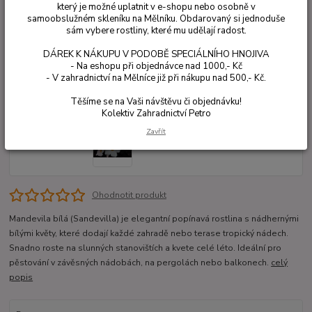
který je možné uplatnit v e-shopu nebo osobně v
samoobslužném skleníku na Mělníku. Obdarovaný si jednoduše
sám vybere rostliny, které mu udělají radost.
DÁREK K NÁKUPU V PODOBĚ SPECIÁLNÍHO HNOJIVA
- Na eshopu při objednávce nad 1000,- Kč
- V zahradnictví na Mělníce již při nákupu nad 500,- Kč.
Těšíme se na Vaši návštěvu či objednávku!
Kolektiv Zahradnictví Petro
Zavřít
Ohodnotit produkt
Mandevila bílá (Sandevilla) je elegantní popínavá rostlina s nádhernými
bílými květy, které dodají každé zahradě nebo terase tropický nádech.
Snadno roste na slunných stanovištích a kvete celé léto. Ideální pro
pěstování v závěsných nádobách, na pergolách nebo balkonech.
celý
popis