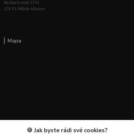
Na Staré cestě 3741
276 01 Mělník–Mlazice
Mapa
🍪 Jak byste rádi své cookies?
Kontakty