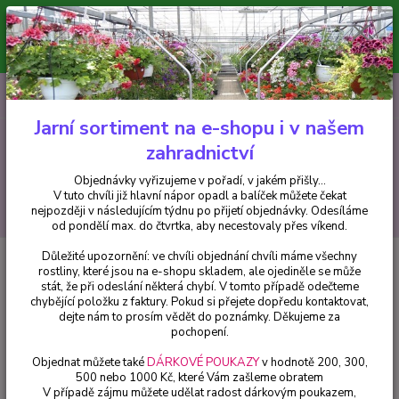
Minimální hodnota pro odeslání z e-shopu je 300 Kč.
V tuto chvíli již hlavní nápor objednávek opadl a balíček můžete čekat
nejpozději v následujícím týdnu po přijetí objednávky. Objednávky
vyřizujeme v pořadí, v jakém přišly...
0
ks
CZK
+420 602 223 614
za
0 Kč
Jarní sortiment na e-shopu i v našem
zahradnictví
Menu
Objednávky vyřizujeme v pořadí, v jakém přišly...
V tuto chvíli již hlavní nápor opadl a balíček můžete čekat
Hledat
nejpozději v následujícím týdnu po přijetí objednávky. Odesíláme
od pondělí max. do čtvrtka, aby necestovaly přes víkend.
Důležité upozornění: ve chvíli objednání chvíli máme všechny
Úvod
Balkónové rostliny
Mandevilla , Sandevilla bílá - 1 ks
rostliny, které jsou na e-shopu skladem, ale ojediněle se může
stát, že při odeslání některá chybí. V tomto případě odečteme
Mandevilla , Sandevilla bílá - 1 ks
chybějící položku z faktury. Pokud si přejete dopředu kontaktovat,
dejte nám to prosím vědět do poznámky. Děkujeme za
pochopení.
Objednat můžete také
DÁRKOVÉ POUKAZY
v hodnotě 200, 300,
500 nebo 1000 Kč, které Vám zašleme obratem
V případě zájmu můžete udělat radost dárkovým poukazem,