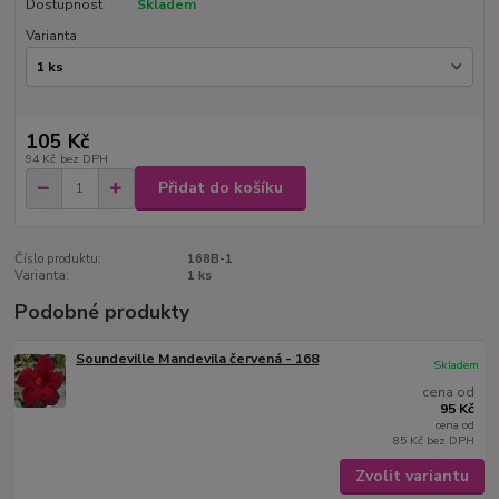
Dostupnost
Skladem
Varianta
105 Kč
94 Kč
bez DPH
Přidat do košíku
Číslo produktu:
168B-1
Varianta:
1 ks
Podobné produkty
Soundeville Mandevila červená - 168
Skladem
cena od
95 Kč
cena od
85 Kč
bez DPH
Zvolit variantu