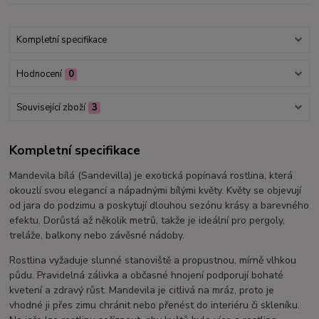
Kompletní specifikace
Hodnocení
0
Související zboží
3
Kompletní specifikace
Mandevila bílá (Sandevilla) je exotická popínavá rostlina, která
okouzlí svou elegancí a nápadnými bílými květy. Květy se objevují
od jara do podzimu a poskytují dlouhou sezónu krásy a barevného
efektu. Dorůstá až několik metrů, takže je ideální pro pergoly,
treláže, balkony nebo závěsné nádoby.
Rostlina vyžaduje slunné stanoviště a propustnou, mírně vlhkou
půdu. Pravidelná zálivka a občasné hnojení podporují bohaté
kvetení a zdravý růst. Mandevila je citlivá na mráz, proto je
vhodné ji přes zimu chránit nebo přenést do interiéru či skleníku.