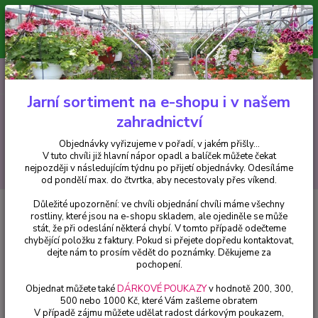
Minimální hodnota pro odeslání z e-shopu je 300 Kč.
V tuto chvíli již hlavní nápor objednávek opadl a balíček můžete čekat
nejpozději v následujícím týdnu po přijetí objednávky. Objednávky
vyřizujeme v pořadí, v jakém přišly...
0
ks
CZK
+420 602 223 614
za
0 Kč
Jarní sortiment na e-shopu i v našem
zahradnictví
Menu
Objednávky vyřizujeme v pořadí, v jakém přišly...
V tuto chvíli již hlavní nápor opadl a balíček můžete čekat
Hledat
nejpozději v následujícím týdnu po přijetí objednávky. Odesíláme
od pondělí max. do čtvrtka, aby necestovaly přes víkend.
Důležité upozornění: ve chvíli objednání chvíli máme všechny
Úvod
Drobné ovoce
Maliník balkonový-GOODASGOLD - cena na
rostliny, které jsou na e-shopu skladem, ale ojediněle se může
prodejně
stát, že při odeslání některá chybí. V tomto případě odečteme
chybějící položku z faktury. Pokud si přejete dopředu kontaktovat,
Maliník balkonový-
dejte nám to prosím vědět do poznámky. Děkujeme za
GOODASGOLD - cena na
pochopení.
prodejně
Objednat můžete také
DÁRKOVÉ POUKAZY
v hodnotě 200, 300,
500 nebo 1000 Kč, které Vám zašleme obratem
V případě zájmu můžete udělat radost dárkovým poukazem,