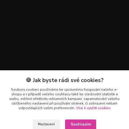
🍪 Jak byste rádi své cookies?
Kontakty
Soubory cookies používáme ke správnému fungování našeho e-
+420 602 223 614
shopu a v případě vašeho souhlasu také ke sledování statistik o
webu, měření efektivity reklamních kampaní, zapamatování vašeho
oblíbeného nastavení při používání stránek, či zobrazení reklam
info@zahradnictvipetro.cz
odpovídajících vašim preferencím.
Více k využití cookies
Souhlasím
Nastavení