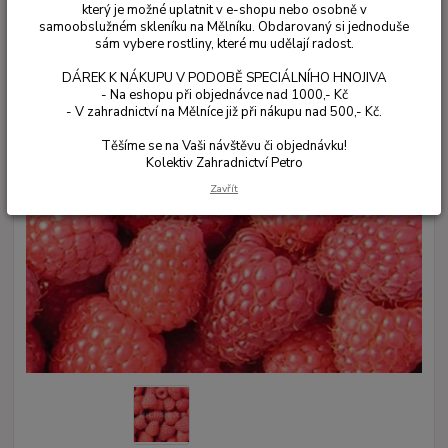
který je možné uplatnit v e-shopu nebo osobně v
samoobslužném skleníku na Mělníku. Obdarovaný si jednoduše
sám vybere rostliny, které mu udělají radost.
DÁREK K NÁKUPU V PODOBĚ SPECIÁLNÍHO HNOJIVA
- Na eshopu při objednávce nad 1000,- Kč
- V zahradnictví na Mělníce již při nákupu nad 500,- Kč.
Těšíme se na Vaši návštěvu či objednávku!
Kolektiv Zahradnictví Petro
Zavřít