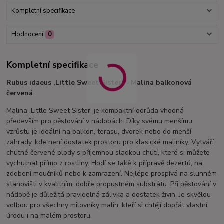
Kompletní specifikace
Hodnocení
0
Kompletní specifikace
Rubus idaeus ‚Little Sweet Sister‘ – Malina balkonová
červená
Malina ‚Little Sweet Sister‘ je kompaktní odrůda vhodná
především pro pěstování v nádobách. Díky svému menšímu
vzrůstu je ideální na balkon, terasu, dvorek nebo do menší
zahrady, kde není dostatek prostoru pro klasické maliníky. Vytváří
chutné červené plody s příjemnou sladkou chutí, které si můžete
vychutnat přímo z rostliny. Hodí se také k přípravě dezertů, na
zdobení moučníků nebo k zamrazení. Nejlépe prospívá na slunném
stanovišti v kvalitním, dobře propustném substrátu. Při pěstování v
nádobě je důležitá pravidelná zálivka a dostatek živin. Je skvělou
volbou pro všechny milovníky malin, kteří si chtějí dopřát vlastní
úrodu i na malém prostoru.