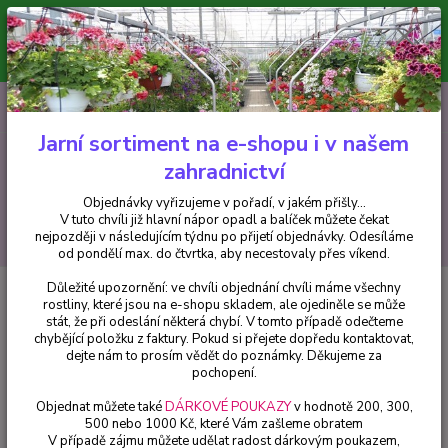
Minimální hodnota pro odeslání z e-shopu je 300 Kč.
V tuto chvíli již hlavní nápor objednávek opadl a balíček můžete čekat
nejpozději v následujícím týdnu po přijetí objednávky. Objednávky
vyřizujeme v pořadí, v jakém přišly...
0
ks
CZK
+420 602 223 614
za
0 Kč
Jarní sortiment na e-shopu i v našem
zahradnictví
Menu
Objednávky vyřizujeme v pořadí, v jakém přišly...
V tuto chvíli již hlavní nápor opadl a balíček můžete čekat
Hledat
nejpozději v následujícím týdnu po přijetí objednávky. Odesíláme
od pondělí max. do čtvrtka, aby necestovaly přes víkend.
Důležité upozornění: ve chvíli objednání chvíli máme všechny
Úvod
Drobné ovoce
Malina balkonová červená, Little Eweet Sister - cena
rostliny, které jsou na e-shopu skladem, ale ojediněle se může
na prodejně
stát, že při odeslání některá chybí. V tomto případě odečteme
chybějící položku z faktury. Pokud si přejete dopředu kontaktovat,
Malina balkonová červená, Little
dejte nám to prosím vědět do poznámky. Děkujeme za
Eweet Sister - cena na prodejně
pochopení.
Objednat můžete také
DÁRKOVÉ POUKAZY
v hodnotě 200, 300,
500 nebo 1000 Kč, které Vám zašleme obratem
V případě zájmu můžete udělat radost dárkovým poukazem,