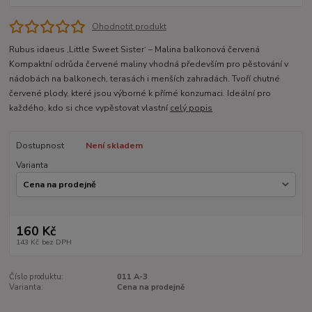
Ohodnotit produkt
Rubus idaeus ‚Little Sweet Sister‘ – Malina balkonová červená
Kompaktní odrůda červené maliny vhodná především pro pěstování v
nádobách na balkonech, terasách i menších zahradách. Tvoří chutné
červené plody, které jsou výborné k přímé konzumaci. Ideální pro
každého, kdo si chce vypěstovat vlastní
celý popis
Dostupnost
Není skladem
Varianta
160 Kč
143 Kč
bez DPH
Číslo produktu:
011 A-3
Varianta:
Cena na prodejně