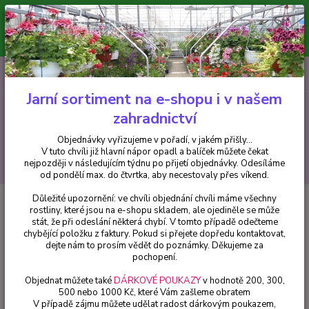
Minimální hodnota pro odeslání z e-shopu je 300 Kč.
V tuto chvíli již hlavní nápor objednávek opadl a balíček můžete čekat
nejpozději v následujícím týdnu po přijetí objednávky. Objednávky
vyřizujeme v pořadí, v jakém přišly...
0
ks
CZK
+420 602 223 614
za
0 Kč
Jarní sortiment na e-shopu i v našem
zahradnictví
Menu
Objednávky vyřizujeme v pořadí, v jakém přišly...
V tuto chvíli již hlavní nápor opadl a balíček můžete čekat
Hledat
nejpozději v následujícím týdnu po přijetí objednávky. Odesíláme
od pondělí max. do čtvrtka, aby necestovaly přes víkend.
Důležité upozornění: ve chvíli objednání chvíli máme všechny
Úvod
Fuchsie
Maik Luijten Fuchsie - cena na prodejně
rostliny, které jsou na e-shopu skladem, ale ojediněle se může
stát, že při odeslání některá chybí. V tomto případě odečteme
Maik Luijten Fuchsie - cena na
chybějící položku z faktury. Pokud si přejete dopředu kontaktovat,
prodejně
dejte nám to prosím vědět do poznámky. Děkujeme za
pochopení.
Objednat můžete také
DÁRKOVÉ POUKAZY
v hodnotě 200, 300,
500 nebo 1000 Kč, které Vám zašleme obratem
V případě zájmu můžete udělat radost dárkovým poukazem,