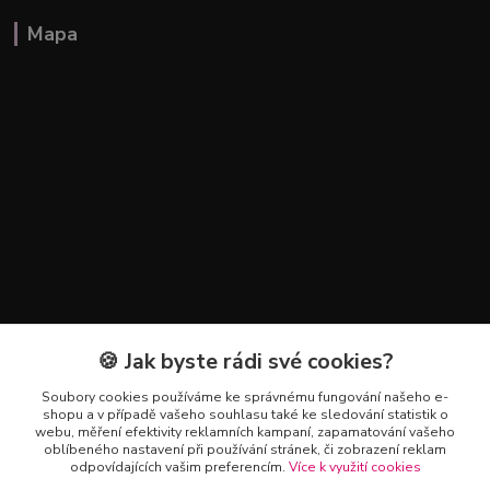
Mapa
🍪 Jak byste rádi své cookies?
Kontakty
Soubory cookies používáme ke správnému fungování našeho e-
+420 602 223 614
shopu a v případě vašeho souhlasu také ke sledování statistik o
webu, měření efektivity reklamních kampaní, zapamatování vašeho
oblíbeného nastavení při používání stránek, či zobrazení reklam
info@zahradnictvipetro.cz
odpovídajících vašim preferencím.
Více k využití cookies