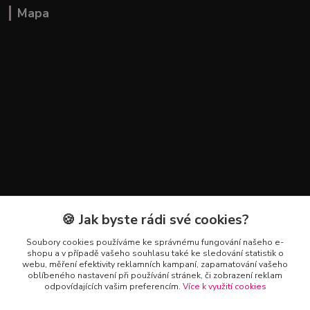
Mapa
🍪 Jak byste rádi své cookies?
Kontakty
Soubory cookies používáme ke správnému fungování našeho e-
+420 602 223 614
shopu a v případě vašeho souhlasu také ke sledování statistik o
webu, měření efektivity reklamních kampaní, zapamatování vašeho
oblíbeného nastavení při používání stránek, či zobrazení reklam
info@zahradnictvipetro.cz
odpovídajících vašim preferencím.
Více k využití cookies