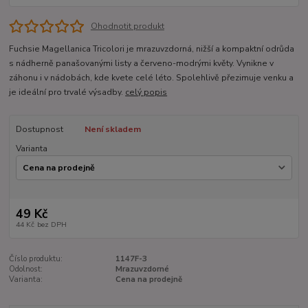
Ohodnotit produkt
Fuchsie Magellanica Tricolori je mrazuvzdorná, nižší a kompaktní odrůda
s nádherně panašovanými listy a červeno-modrými květy. Vynikne v
záhonu i v nádobách, kde kvete celé léto. Spolehlivě přezimuje venku a
je ideální pro trvalé výsadby.
celý popis
Dostupnost
Není skladem
Varianta
49 Kč
44 Kč
bez DPH
Číslo produktu:
1147F-3
Odolnost:
Mrazuvzdorné
Varianta:
Cena na prodejně