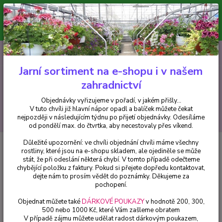
Minimální hodnota pro odeslání z e-shopu je 300 Kč.
V tuto chvíli již hlavní nápor objednávek opadl a balíček můžete čekat
nejpozději v následujícím týdnu po přijetí objednávky. Objednávky
vyřizujeme v pořadí, v jakém přišly...
0
ks
CZK
+420 602 223 614
za
0 Kč
Jarní sortiment na e-shopu i v našem
zahradnictví
Menu
Objednávky vyřizujeme v pořadí, v jakém přišly...
V tuto chvíli již hlavní nápor opadl a balíček můžete čekat
Hledat
nejpozději v následujícím týdnu po přijetí objednávky. Odesíláme
od pondělí max. do čtvrtka, aby necestovaly přes víkend.
Důležité upozornění: ve chvíli objednání chvíli máme všechny
Úvod
Fuchsie
Magellanica Tricolori Fuchsie mrazuvzdorná - cena na
rostliny, které jsou na e-shopu skladem, ale ojediněle se může
prodejně
stát, že při odeslání některá chybí. V tomto případě odečteme
chybějící položku z faktury. Pokud si přejete dopředu kontaktovat,
Magellanica Tricolori Fuchsie
dejte nám to prosím vědět do poznámky. Děkujeme za
mrazuvzdorná - cena na prodejně
pochopení.
Objednat můžete také
DÁRKOVÉ POUKAZY
v hodnotě 200, 300,
500 nebo 1000 Kč, které Vám zašleme obratem
V případě zájmu můžete udělat radost dárkovým poukazem,