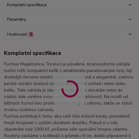
Kompletní specifikace
Parametry
Hodnocení
0
Kompletní specifikace
Fuchsie Magellanica Tricolori je půvabná, mrazuvzdorná odrůda
tvořící nižší, kompaktní keřík s atraktivními panašovanými listy. Její
drobnější červeno-modré květy působí jemně a elegantně, zatímco
pestré olistění dodává rostlině dekorativní vzhled i mimo dobu
květu. Tato odrůda je ideální do záhonů, k obrubám nebo do
nádob, kde vynikne svou odolností a spolehlivostí. Na rozdíl od
běžných fuchsií bez problémů přezimuje v záhonu, takže se stává
trvalou ozdobou zahrady.
Fuchsie potřebují k tomu, aby celé léto krásně kvetly, pravidelně
hnojit hnojivem s vyšším obsahem draslíku. Pokud si u nás
objednáte nad 1000 Kč, pošleme vám speciální hnojivo zdarma.
Rostliny zasíláme v květináči o průměru 9 cm, dobře připravené k