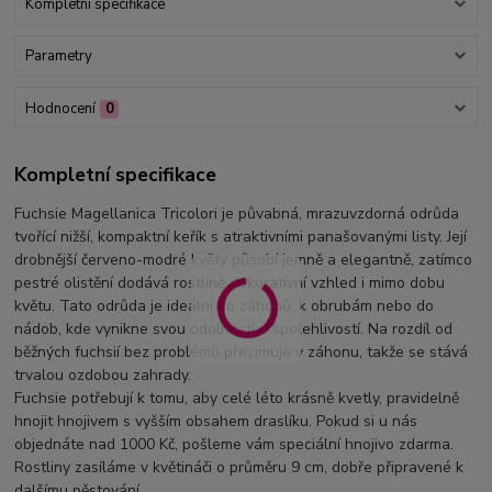
Kompletní specifikace
Parametry
Hodnocení
0
Kompletní specifikace
Fuchsie Magellanica Tricolori je půvabná, mrazuvzdorná odrůda
tvořící nižší, kompaktní keřík s atraktivními panašovanými listy. Její
drobnější červeno-modré květy působí jemně a elegantně, zatímco
pestré olistění dodává rostlině dekorativní vzhled i mimo dobu
květu. Tato odrůda je ideální do záhonů, k obrubám nebo do
nádob, kde vynikne svou odolností a spolehlivostí. Na rozdíl od
běžných fuchsií bez problémů přezimuje v záhonu, takže se stává
trvalou ozdobou zahrady.
Fuchsie potřebují k tomu, aby celé léto krásně kvetly, pravidelně
hnojit hnojivem s vyšším obsahem draslíku. Pokud si u nás
objednáte nad 1000 Kč, pošleme vám speciální hnojivo zdarma.
Rostliny zasíláme v květináči o průměru 9 cm, dobře připravené k
dalšímu pěstování.