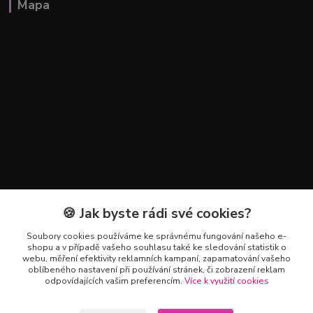
Mapa
🍪 Jak byste rádi své cookies?
Kontakty
Soubory cookies používáme ke správnému fungování našeho e-
+420 602 223 614
shopu a v případě vašeho souhlasu také ke sledování statistik o
webu, měření efektivity reklamních kampaní, zapamatování vašeho
oblíbeného nastavení při používání stránek, či zobrazení reklam
info@zahradnictvipetro.cz
odpovídajících vašim preferencím.
Více k využití cookies