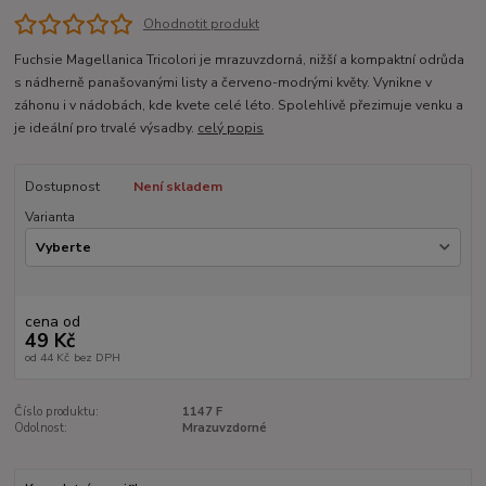
Ohodnotit produkt
Fuchsie Magellanica Tricolori je mrazuvzdorná, nižší a kompaktní odrůda
s nádherně panašovanými listy a červeno-modrými květy. Vynikne v
záhonu i v nádobách, kde kvete celé léto. Spolehlivě přezimuje venku a
je ideální pro trvalé výsadby.
celý popis
Dostupnost
Není skladem
Varianta
cena od
49 Kč
od
44 Kč
bez DPH
Číslo produktu:
1147 F
Odolnost:
Mrazuvzdorné