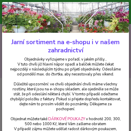
Minimální hodnota pro odeslání z e-shopu je 300 Kč.
V tuto chvíli již hlavní nápor objednávek opadl a balíček můžete čekat
nejpozději v následujícím týdnu po přijetí objednávky. Objednávky
vyřizujeme v pořadí, v jakém přišly...
0
ks
CZK
+420 602 223 614
za
0 Kč
Jarní sortiment na e-shopu i v našem
zahradnictví
Menu
Objednávky vyřizujeme v pořadí, v jakém přišly...
V tuto chvíli již hlavní nápor opadl a balíček můžete čekat
Hledat
nejpozději v následujícím týdnu po přijetí objednávky. Odesíláme
od pondělí max. do čtvrtka, aby necestovaly přes víkend.
Důležité upozornění: ve chvíli objednání chvíli máme všechny
Úvod
Fuchsie
Magellanica Tricolori Fuchsie mrazuvzdorná 1147 F
rostliny, které jsou na e-shopu skladem, ale ojediněle se může
stát, že při odeslání některá chybí. V tomto případě odečteme
Magellanica Tricolori Fuchsie
chybějící položku z faktury. Pokud si přejete dopředu kontaktovat,
mrazuvzdorná 1147 F
dejte nám to prosím vědět do poznámky. Děkujeme za
pochopení.
Objednat můžete také
DÁRKOVÉ POUKAZY
v hodnotě 200, 300,
500 nebo 1000 Kč, které Vám zašleme obratem
V případě zájmu můžete udělat radost dárkovým poukazem,