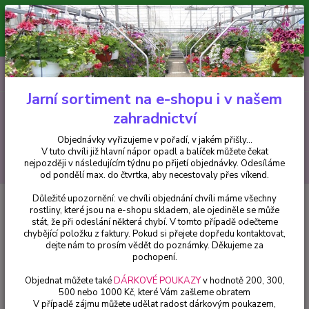
Minimální hodnota pro odeslání z e-shopu je 300 Kč.
V tuto chvíli již hlavní nápor objednávek opadl a balíček můžete čekat
nejpozději v následujícím týdnu po přijetí objednávky. Objednávky
vyřizujeme v pořadí, v jakém přišly...
0
ks
CZK
+420 602 223 614
za
0 Kč
Jarní sortiment na e-shopu i v našem
zahradnictví
Menu
Objednávky vyřizujeme v pořadí, v jakém přišly...
V tuto chvíli již hlavní nápor opadl a balíček můžete čekat
Hledat
nejpozději v následujícím týdnu po přijetí objednávky. Odesíláme
od pondělí max. do čtvrtka, aby necestovaly přes víkend.
Důležité upozornění: ve chvíli objednání chvíli máme všechny
Úvod
Fuchsie
Magellanica Arauco -mrazuvzdorná - cena na prodejně
rostliny, které jsou na e-shopu skladem, ale ojediněle se může
stát, že při odeslání některá chybí. V tomto případě odečteme
Magellanica Arauco -
chybějící položku z faktury. Pokud si přejete dopředu kontaktovat,
mrazuvzdorná - cena na prodejně
dejte nám to prosím vědět do poznámky. Děkujeme za
pochopení.
Objednat můžete také
DÁRKOVÉ POUKAZY
v hodnotě 200, 300,
500 nebo 1000 Kč, které Vám zašleme obratem
V případě zájmu můžete udělat radost dárkovým poukazem,