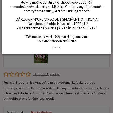
který je možné uplatnit v e-shopu nebo osobně v
samoobslužném skleníku na Mělníku. Obdarovaný si jednoduše
sám vybere rostliny, které mu udělají radost.
DÁREK K NÁKUPU V PODOBĚ SPECIÁLNÍHO HNOJIVA
- Na eshopu při objednávce nad 1000,- Kč
- V zahradnictví na Mělníce již při nákupu nad 500,- Kč.
Těšíme se na Vaši návštěvu či objednávku!
Kolektiv Zahradnictví Petro
Zavřít
Ohodnotit produkt
Fuchsie ‘Magellanica Arauco’ je mrazuvzdorná, keřovitá odrůda
dorůstající asi 1 m. Kvete množstvím krásných květů s červenými kalichy s
bílou, sukénka tmavě modrá. Rostliny zasíláme v květináči o průměru 9
cm, dobře prokořeněné.
celý popis
Dostupnost
Není skladem