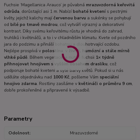
Fuchsie ‘Magellanica Arauco’ je půvabná
mrazuvzdorná keřovitá
odrůda
, dorůstající asi 1 m. Nabízí
bohaté kvetení
s pestrými
květy, jejichž kalichy mají
červenou barvu
a sukénky se pohybují
od
bílé po tmavě modrou
, což vytváří výrazný a dekorativní
kontrast. Díky svému keřovitému růstu je vhodná do zahrad,
truhlíků i květináčů, a to i v chladnějším klimatu. Kvete od pozdního
jara do podzimu a přináší bohatou a dlouhotrvající ozdobu.
Nejlépe prospívá v
polostínu
, v
živné, humózní a stále mírně
vlhké půdě
. Během vegetace je nutné fuchsii
1× týdně
přihnojovat hnojivem s vyšším obsahem draslíku
, což
podporuje bohaté kvetení a syté barvy květů. Pokud si u nás
uděláte objednávku nad
1000 Kč
, pošleme Vám
speciální
hnojivo zdarma
. Rostliny zasíláme v
květináči o průměru 9 cm
,
dobře prokořeněné a připravené k výsadbě.
Parametry
Odolnost
Mrazuvzdorné