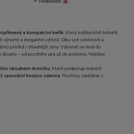
Hodnocení
1
vzpřímený a kompaktní keřík
, který každoročně bohatě
ě výrazný a elegantní vzhled. Díky své odolnosti a
lémů přečká i chladnější zimy. Výborně se hodí do
e dlouho – od pozdního jara až do podzimu. Nejlépe
šším obsahem draslíku
, které podporuje bohaté
ží
speciální hnojivo zdarma
. Rostliny zasíláme v