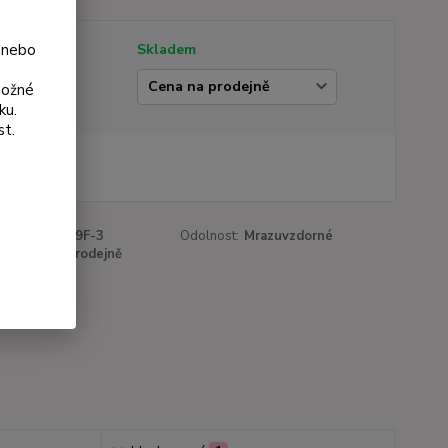
 nebo
tupnost
Skladem
ianta
možné
ku.
st.
 Kč
Kč
bez DPH
roduktu:
1009F-3
Odolnost:
Mrazuvzdorné
a:
Cena na prodejně