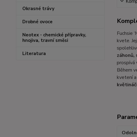
Kompl
Okrasné trávy
Komple
Drobné ovoce
Fuchsie ‘
Neotex - chemické přípravky,
kvete. Jej
hnojiva, travní směsi
spolehliv
Literatura
záhonů, 
prospívá
Během ve
kvetení a
květináč
Param
Odoln