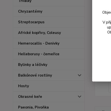
Trvalky
Chryzantémy
Obje
Streptocarpus
V př
up
Ob
Africké kopřivy, Coleusy
Hemerocallis - Denivky
Helleborusy - čemeřice
Bylinky a léčivky
Balkónové rostliny
Hosty
Okrasné keře
Paeonia, Pivoňka