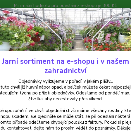
Minimální hodnota pro odeslání z e-shopu je 300 Kč.
íček můžete čekat nejpozději v následujícím týdnu po přijetí objedná
atalog
Poradna
Kontakty
Nevíte
Hledat
+420
Jarní sortiment na e-shopu i v našem
uchsie
Magelanica elegans -mrazuvzdorná - cena na prodejně
zahradnictví
lanica elegans -mrazuvzdorná -
Objednávky vyřizujeme v pořadí, v jakém přišly...
 tuto chvíli již hlavní nápor opadl a balíček můžete čekat nejpozději
sledujícím týdnu po přijetí objednávky. Odesíláme od pondělí max.
čtvrtka, aby necestovaly přes víkend.
Magela
té upozornění: ve chvíli objednání chvíli máme všechny rostliny, kte
odrůda
shopu skladem, ale ojediněle se může stát, že při odeslání některá 
Spoleh
tomto případě odečteme chybějící položku z faktury. Pokud si přej
průměr
du kontaktovat, dejte nám to prosím vědět do poznámky. Děkuj