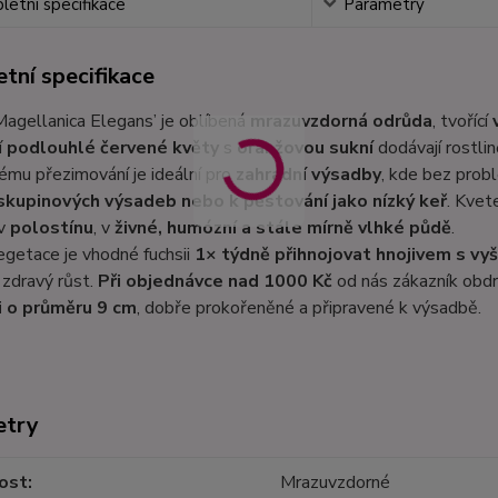
etní specifikace
Parametry
tní specifikace
Magellanica Elegans’ je oblíbená
mrazuvzdorná odrůda
, tvořící
í
podlouhlé červené květy
s
oranžovou sukní
dodávají rostlin
ému přezimování je ideální pro
zahradní výsadby
, kde bez prob
skupinových výsadeb nebo k pěstování jako nízký keř
. Kvet
 v
polostínu
, v
živné, humózní a stále mírně vlhké půdě
.
getace je vhodné fuchsii
1× týdně přihnojovat hnojivem s vy
 zdravý růst.
Při objednávce nad 1000 Kč
od nás zákazník obdr
i o průměru 9 cm
, dobře prokořeněné a připravené k výsadbě.
etry
ost
Mrazuvzdorné