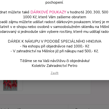
pochopení.
dnat můžete také
DÁRKOVÉ POUKAZY
v hodnotě 200, 300, 500
Dos
1000 Kč, které Vám zašleme obratem
Var
ípadě zájmu můžete udělat radost dárkovým poukazem, který je 
latnit v e-shopu nebo osobně v samoobslužném skleníku na Mělní
darovaný si jednoduše sám vybere rostliny, které mu udělají rado
49
DÁREK K NÁKUPU V PODOBĚ SPECIÁLNÍHO HNOJIVA
44 
- Na eshopu při objednávce nad 1000,- Kč
- V zahradnictví na Mělníce již při nákupu nad 500,- Kč.
Číslo p
Těšíme se na Vaši návštěvu či objednávku!
Variant
Kolektiv Zahradnictví Petro
Zavřít