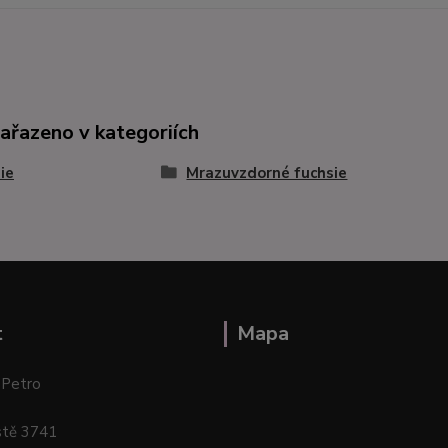
zařazeno v kategoriích
ie
Mrazuvzdorné fuchsie
t
Mapa
 Petro
stě 3741