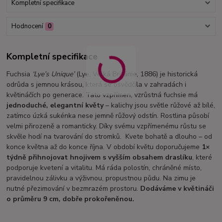
Kompletní specifikace
Hodnocení
0
Kompletní specifikace
Fuchsia
‘Lye’s Unique’
(Lye, Velká Británie, 1886) je historická
odrůda s jemnou krásou, která se osvědčila v zahradách i
květináčích po generace. Tato vzpřímen, vzrůstná fuchsie má
jednoduché, elegantní květy
– kalichy jsou světle růžové až bílé,
zatímco úzká sukénka nese jemně růžový odstín. Rostlina působí
velmi přirozeně a romanticky. Díky svému vzpřímenému růstu se
skvěle hodí na tvarování do stromků. Kvete bohatě a dlouho – od
konce května až do konce října. V období květu doporučujeme
1×
týdně přihnojovat hnojivem s vyšším obsahem draslíku
, které
podporuje kvetení a vitalitu. Má ráda polostín, chráněné místo,
pravidelnou zálivku a výživnou, propustnou půdu. Na zimu je
nutné přezimování v bezmrazém prostoru.
Dodáváme v květináči
o průměru 9 cm, dobře prokořeněnou.