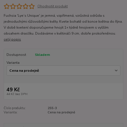
Ohodnotit produkt
Fuchsia 'Lye’s Unique' je jemná, vzpřímená, vzrůstná odrůda s
jednoduchými růžovobílými květy. Kvete bohatě od konce května do října.
V době kvetení doporučujeme hnojit 1× týdně hnojivem s vyšším
obsahem draslíku. Dodáváme v květináči 9 cm, dobře prokořeněnou.
celý popis
Dostupnost
Skladem
Varianta
49 Kč
44 Kč
bez DPH
Číslo produktu:
255-3
Varianta:
Cena na prodejně