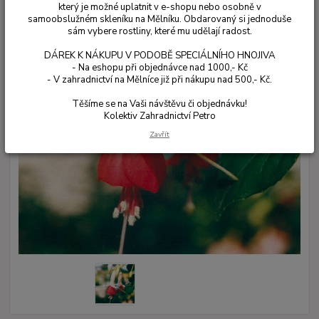
který je možné uplatnit v e-shopu nebo osobně v
samoobslužném skleníku na Mělníku. Obdarovaný si jednoduše
sám vybere rostliny, které mu udělají radost.
DÁREK K NÁKUPU V PODOBĚ SPECIÁLNÍHO HNOJIVA
- Na eshopu při objednávce nad 1000,- Kč
- V zahradnictví na Mělníce již při nákupu nad 500,- Kč.
Těšíme se na Vaši návštěvu či objednávku!
Kolektiv Zahradnictví Petro
Zavřít