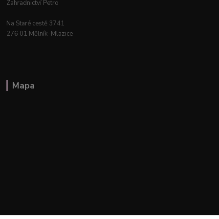
Zahradnictví Petro
Na Staré cestě 3741
276 01 Mělník–Mlazice
Mapa