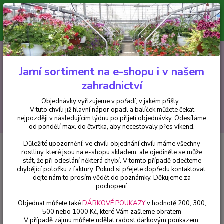
Minimální hodnota pro odeslání z e-shopu je 300 Kč.
V tuto chvíli již hlavní nápor objednávek opadl a balíček můžete čekat
nejpozději v následujícím týdnu po přijetí objednávky. Objednávky
vyřizujeme v pořadí, v jakém přišly...
0
ks
CZK
+420 602 223 614
za
0 Kč
Jarní sortiment na e-shopu i v našem
zahradnictví
Menu
Objednávky vyřizujeme v pořadí, v jakém přišly...
V tuto chvíli již hlavní nápor opadl a balíček můžete čekat
Hledat
nejpozději v následujícím týdnu po přijetí objednávky. Odesíláme
od pondělí max. do čtvrtka, aby necestovaly přes víkend.
Důležité upozornění: ve chvíli objednání chvíli máme všechny
Úvod
Fuchsie
Lye´ s Unique Fuchsie (Lye GB 1886) - cena na prodejně
rostliny, které jsou na e-shopu skladem, ale ojediněle se může
stát, že při odeslání některá chybí. V tomto případě odečteme
Lye´ s Unique Fuchsie (Lye GB
chybějící položku z faktury. Pokud si přejete dopředu kontaktovat,
1886) - cena na prodejně
dejte nám to prosím vědět do poznámky. Děkujeme za
pochopení.
Objednat můžete také
DÁRKOVÉ POUKAZY
v hodnotě 200, 300,
500 nebo 1000 Kč, které Vám zašleme obratem
V případě zájmu můžete udělat radost dárkovým poukazem,