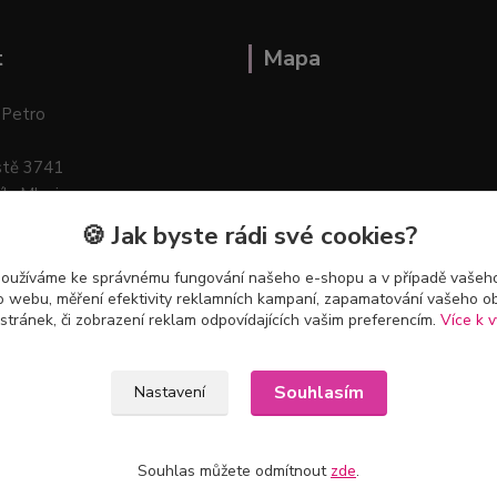
t
Mapa
 Petro
stě 3741
ík–Mlazice
🍪 Jak byste rádi své cookies?
používáme ke správnému fungování našeho e-shopu a v případě vašeho
k o webu, měření efektivity reklamních kampaní, zapamatování vašeho o
 stránek, či zobrazení reklam odpovídajících vašim preferencím.
Více k v
Souhlasím
Nastavení
Souhlas můžete odmítnout
zde
.