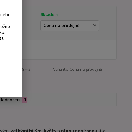
 nebo
tupnost
Skladem
ianta
možné
ku.
st.
 Kč
Kč
bez DPH
roduktu:
1079F-3
Varianta:
Cena na prodejně
Hodnocení
0
 svými
velkými bílými květy
s
plnou nabíranou lila