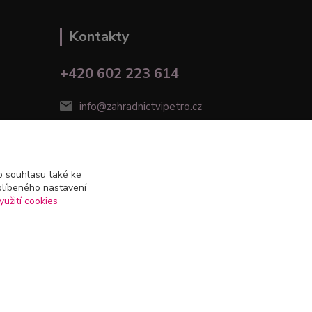
Kontakty
+420 602 223 614
info@zahradnictvipetro.cz
 souhlasu také ke
blíbeného nastavení
yužití cookies
Vytvořeno na
Eshop-rychle.cz