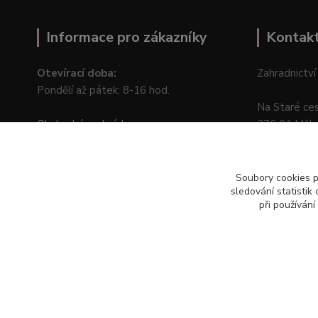
Informace pro zákazníky
Kontak
Otevírací doba:
Zahradnictví
Pondělí až pátek: 8-16 hod.
Na Staré ce
Obchodní podmínky
276 01 Měln
Online odstoupení od kupní smlouvy
Soubory cookies 
sledování statisti
při používání