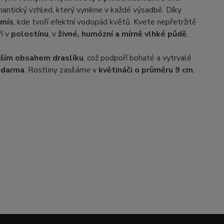
omantický vzhled, který vynikne v každé výsadbě. Díky
 mís
, kde tvoří efektní vodopád květů. Kvete nepřetržitě
ří v
polostínu
, v
živné, humózní a mírně vlhké půdě
,
šším obsahem draslíku
, což podpoří bohaté a vytrvalé
 zdarma
. Rostliny zasíláme v
květináči o průměru 9 cm
,