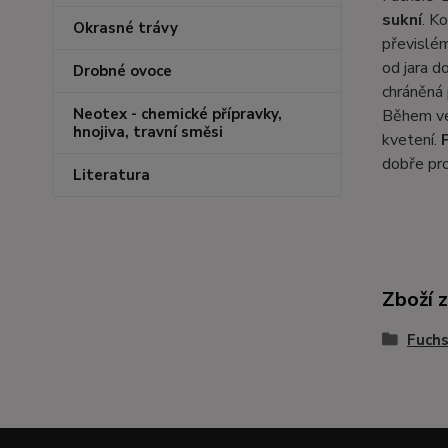
sukní
. K
Okrasné trávy
převislém
od jara d
Drobné ovoce
chráněná
Neotex - chemické přípravky,
Během ve
hnojiva, travní směsi
kvetení.
dobře pr
Literatura
Zboží 
Fuchs