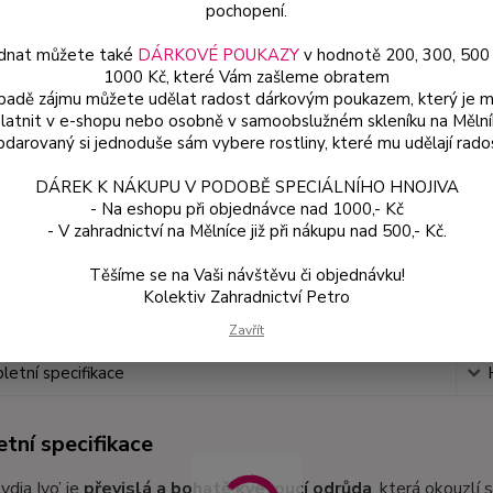
pochopení.
dnat můžete také
DÁRKOVÉ POUKAZY
v hodnotě 200, 300, 500
Dos
1000 Kč, které Vám zašleme obratem
Var
ípadě zájmu můžete udělat radost dárkovým poukazem, který je 
latnit v e-shopu nebo osobně v samoobslužném skleníku na Mělní
darovaný si jednoduše sám vybere rostliny, které mu udělají rado
49
DÁREK K NÁKUPU V PODOBĚ SPECIÁLNÍHO HNOJIVA
44 
- Na eshopu při objednávce nad 1000,- Kč
- V zahradnictví na Mělníce již při nákupu nad 500,- Kč.
Číslo p
Těšíme se na Vaši návštěvu či objednávku!
Kolektiv Zahradnictví Petro
Zavřít
etní specifikace
tní specifikace
ydia Ivo’ je
převislá a bohatě kvetoucí odrůda
, která okouzlí