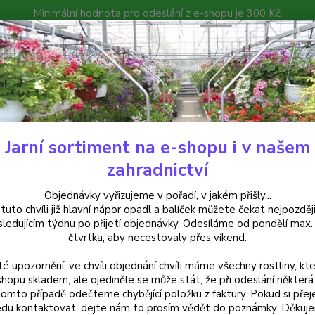
Minimální hodnota pro odeslání z e-shopu je 300 Kč.
íček můžete čekat nejpozději v následujícím týdnu po přijetí objedná
atalog
Poradna
Kontakty
Nevíte
Hledat
+420
Jarní sortiment na e-shopu i v našem
uchsie
Lydia Ivo (Fuchsie) - cena na prodejně
zahradnictví
a Ivo (Fuchsie) - cena na prodejn
Objednávky vyřizujeme v pořadí, v jakém přišly...
 tuto chvíli již hlavní nápor opadl a balíček můžete čekat nejpozději
sledujícím týdnu po přijetí objednávky. Odesíláme od pondělí max.
čtvrtka, aby necestovaly přes víkend.
Fuchsie
té upozornění: ve chvíli objednání chvíli máme všechny rostliny, kte
nabíra
shopu skladem, ale ojediněle se může stát, že při odeslání některá 
závěsn
tomto případě odečteme chybějící položku z faktury. Pokud si přej
popis
du kontaktovat, dejte nám to prosím vědět do poznámky. Děkuj