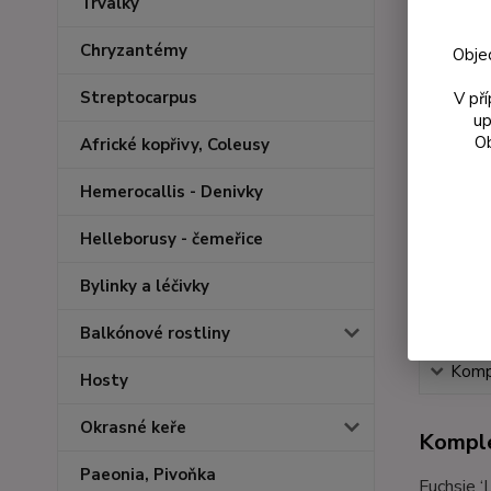
Trvalky
Chryzantémy
Obje
Streptocarpus
V př
up
Ob
Africké kopřivy, Coleusy
Hemerocallis - Denivky
Helleborusy - čemeřice
Bylinky a léčivky
Balkónové rostliny
Kompl
Hosty
Okrasné keře
Komple
Paeonia, Pivoňka
Fuchsie ‘L