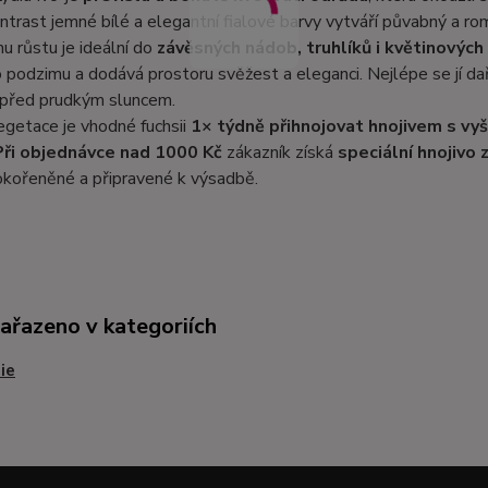
ontrast jemné bílé a elegantní fialové barvy vytváří půvabný a r
u růstu je ideální do
závěsných nádob, truhlíků i květinových
o podzimu a dodává prostoru svěžest a eleganci. Nejlépe se jí da
 před prudkým sluncem.
getace je vhodné fuchsii
1× týdně přihnojovat hnojivem s vy
Při objednávce nad 1000 Kč
zákazník získá
speciální hnojivo
okořeněné a připravené k výsadbě.
zařazeno v kategoriích
ie