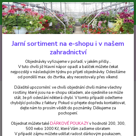
Minimální hodnota pro odeslání z e-shopu je 300 Kč.
V tuto chvíli již hlavní nápor objednávek opadl a balíček můžete čekat
nejpozději v následujícím týdnu po přijetí objednávky. Objednávky
vyřizujeme v pořadí, v jakém přišly...
0
ks
CZK
+420 602 223 614
za
0 Kč
Jarní sortiment na e-shopu i v našem
zahradnictví
Menu
Objednávky vyřizujeme v pořadí, v jakém přišly...
V tuto chvíli již hlavní nápor opadl a balíček můžete čekat
Hledat
nejpozději v následujícím týdnu po přijetí objednávky. Odesíláme
od pondělí max. do čtvrtka, aby necestovaly přes víkend.
Důležité upozornění: ve chvíli objednání chvíli máme všechny
Úvod
Fuchsie
Lydia Ivo (Fuchsie) - cena za kus v 3-kusovém balení
rostliny, které jsou na e-shopu skladem, ale ojediněle se může
stát, že při odeslání některá chybí. V tomto případě odečteme
Lydia Ivo (Fuchsie) - cena za kus v
chybějící položku z faktury. Pokud si přejete dopředu kontaktovat,
3-kusovém balení
dejte nám to prosím vědět do poznámky. Děkujeme za
pochopení.
Objednat můžete také
DÁRKOVÉ POUKAZY
v hodnotě 200, 300,
500 nebo 1000 Kč, které Vám zašleme obratem
V případě zájmu můžete udělat radost dárkovým poukazem,