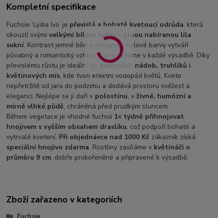
Kompletní specifikace
Fuchsie ‘Lydia Ivo’ je
převislá a bohatě kvetoucí odrůda
, která
okouzlí svými
velkými bílými květy
s
plnou nabíranou lila
sukní
. Kontrast jemné bílé a elegantní fialové barvy vytváří
půvabný a romantický vzhled, který vynikne v každé výsadbě. Díky
převislému růstu je ideální do
závěsných nádob, truhlíků i
květinových mís
, kde tvoří efektní vodopád květů. Kvete
nepřetržitě od jara do podzimu a dodává prostoru svěžest a
eleganci. Nejlépe se jí daří v
polostínu
, v
živné, humózní a
mírně vlhké půdě
, chráněná před prudkým sluncem.
Během vegetace je vhodné fuchsii
1× týdně přihnojovat
hnojivem s vyšším obsahem draslíku
, což podpoří bohaté a
vytrvalé kvetení.
Při objednávce nad 1000 Kč
zákazník získá
speciální hnojivo zdarma
. Rostliny zasíláme v
květináči o
průměru 9 cm
, dobře prokořeněné a připravené k výsadbě.
Zboží zařazeno v kategoriích
Fuchsie