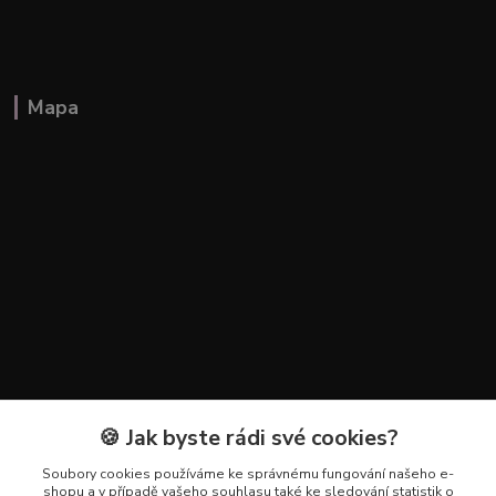
Mapa
🍪 Jak byste rádi své cookies?
Kontakty
Soubory cookies používáme ke správnému fungování našeho e-
+420 602 223 614
shopu a v případě vašeho souhlasu také ke sledování statistik o