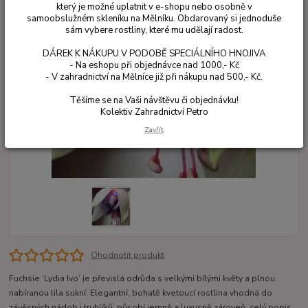
který je možné uplatnit v e-shopu nebo osobně v
samoobslužném skleníku na Mělníku. Obdarovaný si jednoduše
sám vybere rostliny, které mu udělají radost.
DÁREK K NÁKUPU V PODOBĚ SPECIÁLNÍHO HNOJIVA
- Na eshopu při objednávce nad 1000,- Kč
- V zahradnictví na Mělníce již při nákupu nad 500,- Kč.
Těšíme se na Vaši návštěvu či objednávku!
Kolektiv Zahradnictví Petro
Zavřít
Ohodnotit produkt
Fuchsie ‘Lydia Ivo’ je převislá odrůda s velkými bílými květy a plnou
nabíranou lila sukní. Elegantní, bohatě kvetoucí rostlina vhodná do
závěsných nádob i truhlíků, působí jemně a luxusně zároveň.
celý popis