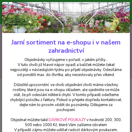
Minimální hodnota pro odeslání z e-shopu je 300 Kč.
V tuto chvíli již hlavní nápor objednávek opadl a balíček můžete čekat
nejpozději v následujícím týdnu po přijetí objednávky. Objednávky
vyřizujeme v pořadí, v jakém přišly...
0
ks
CZK
+420 602 223 614
za
0 Kč
Jarní sortiment na e-shopu i v našem
zahradnictví
Menu
Objednávky vyřizujeme v pořadí, v jakém přišly...
V tuto chvíli již hlavní nápor opadl a balíček můžete čekat
Hledat
nejpozději v následujícím týdnu po přijetí objednávky. Odesíláme
od pondělí max. do čtvrtka, aby necestovaly přes víkend.
Důležité upozornění: ve chvíli objednání chvíli máme všechny
Úvod
Fuchsie
Lord Byron Fuchsie - 1 ks
rostliny, které jsou na e-shopu skladem, ale ojediněle se může
stát, že při odeslání některá chybí. V tomto případě odečteme
Lord Byron Fuchsie - 1 ks
chybějící položku z faktury. Pokud si přejete dopředu kontaktovat,
dejte nám to prosím vědět do poznámky. Děkujeme za
pochopení.
Objednat můžete také
DÁRKOVÉ POUKAZY
v hodnotě 200, 300,
500 nebo 1000 Kč, které Vám zašleme obratem
V případě zájmu můžete udělat radost dárkovým poukazem,