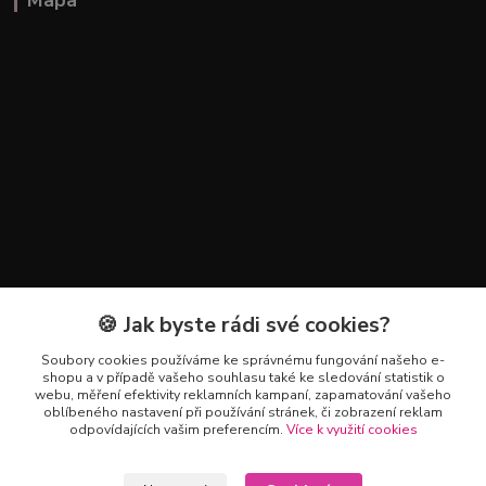
Mapa
🍪 Jak byste rádi své cookies?
Kontakty
Soubory cookies používáme ke správnému fungování našeho e-
+420 602 223 614
shopu a v případě vašeho souhlasu také ke sledování statistik o
webu, měření efektivity reklamních kampaní, zapamatování vašeho
oblíbeného nastavení při používání stránek, či zobrazení reklam
info@zahradnictvipetro.cz
odpovídajících vašim preferencím.
Více k využití cookies