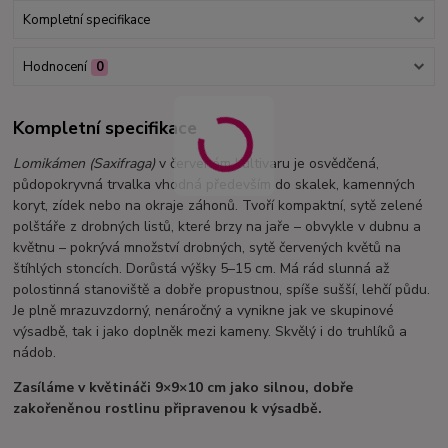
Kompletní specifikace
Hodnocení
0
Kompletní specifikace
Lomikámen (Saxifraga)
v červeném kultivaru je osvědčená,
půdopokryvná trvalka vhodná především do skalek, kamenných
koryt, zídek nebo na okraje záhonů. Tvoří kompaktní, sytě zelené
polštáře z drobných listů, které brzy na jaře – obvykle v dubnu a
květnu – pokrývá množství drobných, sytě červených květů na
štíhlých stoncích. Dorůstá výšky 5–15 cm. Má rád slunná až
polostinná stanoviště a dobře propustnou, spíše sušší, lehčí půdu.
Je plně mrazuvzdorný, nenáročný a vynikne jak ve skupinové
výsadbě, tak i jako doplněk mezi kameny. Skvělý i do truhlíků a
nádob.
Zasíláme v květináči 9×9×10 cm jako silnou, dobře
zakořeněnou rostlinu připravenou k výsadbě.