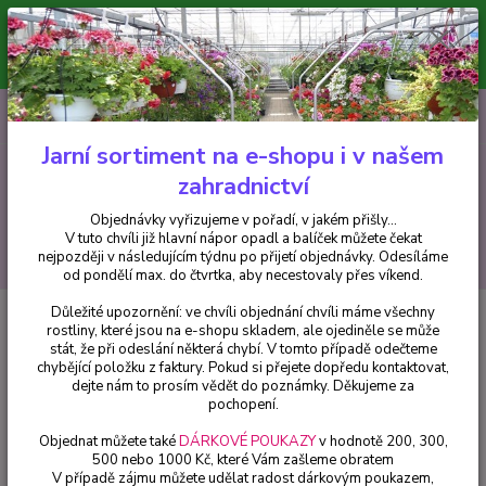
Minimální hodnota pro odeslání z e-shopu je 300 Kč.
V tuto chvíli již hlavní nápor objednávek opadl a balíček můžete čekat
nejpozději v následujícím týdnu po přijetí objednávky. Objednávky
vyřizujeme v pořadí, v jakém přišly...
0
ks
CZK
+420 602 223 614
za
0 Kč
Jarní sortiment na e-shopu i v našem
zahradnictví
Menu
Objednávky vyřizujeme v pořadí, v jakém přišly...
V tuto chvíli již hlavní nápor opadl a balíček můžete čekat
Hledat
nejpozději v následujícím týdnu po přijetí objednávky. Odesíláme
od pondělí max. do čtvrtka, aby necestovaly přes víkend.
Důležité upozornění: ve chvíli objednání chvíli máme všechny
Úvod
Trvalky
Lomikámen Saxifraga červený
rostliny, které jsou na e-shopu skladem, ale ojediněle se může
stát, že při odeslání některá chybí. V tomto případě odečteme
Lomikámen Saxifraga červený
chybějící položku z faktury. Pokud si přejete dopředu kontaktovat,
dejte nám to prosím vědět do poznámky. Děkujeme za
pochopení.
Objednat můžete také
DÁRKOVÉ POUKAZY
v hodnotě 200, 300,
500 nebo 1000 Kč, které Vám zašleme obratem
V případě zájmu můžete udělat radost dárkovým poukazem,