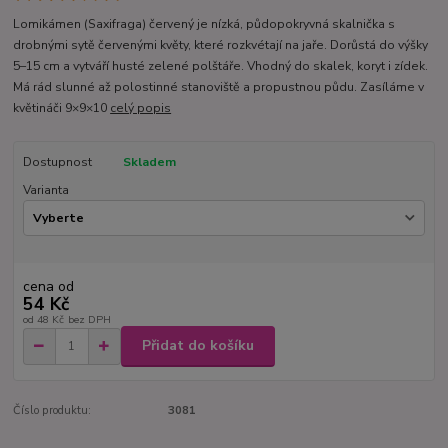
Lomikámen (Saxifraga) červený je nízká, půdopokryvná skalnička s
drobnými sytě červenými květy, které rozkvétají na jaře. Dorůstá do výšky
5–15 cm a vytváří husté zelené polštáře. Vhodný do skalek, koryt i zídek.
Má rád slunné až polostinné stanoviště a propustnou půdu. Zasíláme v
květináči 9×9×10
celý popis
Dostupnost
Skladem
Varianta
cena od
54 Kč
od
48 Kč
bez DPH
Přidat do košíku
Číslo produktu:
3081