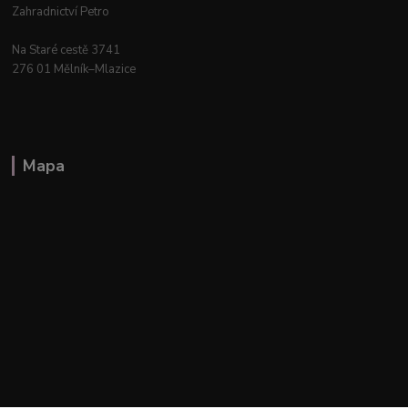
Zahradnictví Petro
Na Staré cestě 3741
276 01 Mělník–Mlazice
Mapa