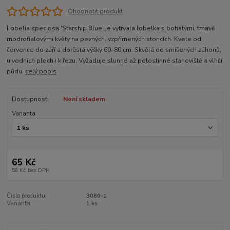
Ohodnotit produkt
Lobelia speciosa 'Starship Blue' je vytrvalá lobelka s bohatými, tmavě
modrofialovými květy na pevných, vzpřímených stoncích. Kvete od
července do září a dorůstá výšky 60–80 cm. Skvělá do smíšených záhonů,
u vodních ploch i k řezu. Vyžaduje slunné až polostinné stanoviště a vlhčí
půdu.
celý popis
Dostupnost
Není skladem
Varianta
65 Kč
58 Kč
bez DPH
Číslo produktu:
3080-1
Varianta:
1 ks