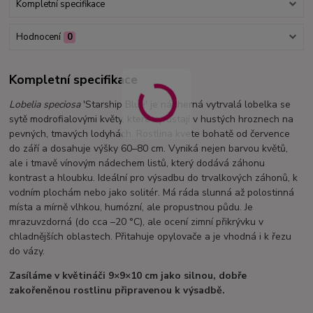
Kompletní specifikace
Hodnocení
0
Kompletní specifikace
Lobelia speciosa
'Starship Blue' je nádherná vytrvalá lobelka se
sytě modrofialovými květy, které vyrůstají v hustých hroznech na
pevných, tmavých lodyhách. Rostlina kvete bohatě od července
do září a dosahuje výšky 60–80 cm. Vyniká nejen barvou květů,
ale i tmavě vínovým nádechem listů, který dodává záhonu
kontrast a hloubku. Ideální pro výsadbu do trvalkových záhonů, k
vodním plochám nebo jako solitér. Má ráda slunná až polostinná
místa a mírně vlhkou, humózní, ale propustnou půdu. Je
mrazuvzdorná (do cca –20 °C), ale ocení zimní přikrývku v
chladnějších oblastech. Přitahuje opylovače a je vhodná i k řezu
do vázy.
Zasíláme v květináči 9×9×10 cm jako silnou, dobře
zakořeněnou rostlinu připravenou k výsadbě.