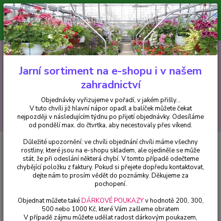
Minimální hodnota pro odeslání z e-shopu je 300 Kč.
V tuto chvíli již hlavní nápor objednávek opadl a balíček můžete čekat
nejpozději v následujícím týdnu po přijetí objednávky. Objednávky
vyřizujeme v pořadí, v jakém přišly...
0
ks
CZK
+420 602 223 614
za
0 Kč
Jarní sortiment na e-shopu i v našem
zahradnictví
Menu
Objednávky vyřizujeme v pořadí, v jakém přišly...
V tuto chvíli již hlavní nápor opadl a balíček můžete čekat
Hledat
nejpozději v následujícím týdnu po přijetí objednávky. Odesíláme
od pondělí max. do čtvrtka, aby necestovaly přes víkend.
Důležité upozornění: ve chvíli objednání chvíli máme všechny
Úvod
Trvalky
Lobelka vytrvalá speciosa Starship blue - 1 ks
rostliny, které jsou na e-shopu skladem, ale ojediněle se může
stát, že při odeslání některá chybí. V tomto případě odečteme
Lobelka vytrvalá speciosa
chybějící položku z faktury. Pokud si přejete dopředu kontaktovat,
Starship blue - 1 ks
dejte nám to prosím vědět do poznámky. Děkujeme za
pochopení.
Objednat můžete také
DÁRKOVÉ POUKAZY
v hodnotě 200, 300,
500 nebo 1000 Kč, které Vám zašleme obratem
V případě zájmu můžete udělat radost dárkovým poukazem,