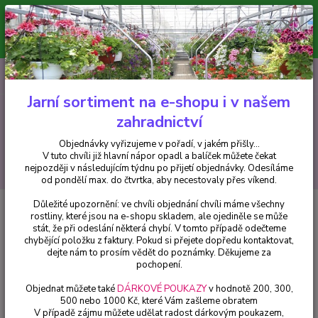
Minimální hodnota pro odeslání z e-shopu je 300 Kč.
V tuto chvíli již hlavní nápor objednávek opadl a balíček můžete čekat
nejpozději v následujícím týdnu po přijetí objednávky. Objednávky
vyřizujeme v pořadí, v jakém přišly...
0
ks
CZK
+420 602 223 614
za
0 Kč
Jarní sortiment na e-shopu i v našem
zahradnictví
Menu
Objednávky vyřizujeme v pořadí, v jakém přišly...
V tuto chvíli již hlavní nápor opadl a balíček můžete čekat
Hledat
nejpozději v následujícím týdnu po přijetí objednávky. Odesíláme
od pondělí max. do čtvrtka, aby necestovaly přes víkend.
Důležité upozornění: ve chvíli objednání chvíli máme všechny
Úvod
Trvalky
Lobelia speciosa- Lobelka nádherná modrá
rostliny, které jsou na e-shopu skladem, ale ojediněle se může
stát, že při odeslání některá chybí. V tomto případě odečteme
Lobelia speciosa- Lobelka
chybějící položku z faktury. Pokud si přejete dopředu kontaktovat,
nádherná modrá
dejte nám to prosím vědět do poznámky. Děkujeme za
pochopení.
Objednat můžete také
DÁRKOVÉ POUKAZY
v hodnotě 200, 300,
500 nebo 1000 Kč, které Vám zašleme obratem
V případě zájmu můžete udělat radost dárkovým poukazem,