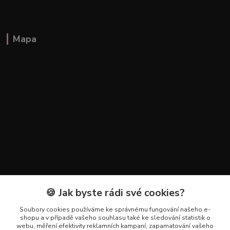
Mapa
🍪 Jak byste rádi své cookies?
Kontakty
Soubory cookies používáme ke správnému fungování našeho e-
+420 602 223 614
shopu a v případě vašeho souhlasu také ke sledování statistik o
webu, měření efektivity reklamních kampaní, zapamatování vašeho