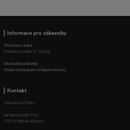
Informace pro zákazníky
Otevírací doba:
Pondělí až pátek: 8-16 hod.
Obchodní podmínky
Online odstoupení od kupní smlouvy
Kontakt
Zahradnictví Petro
Na Staré cestě 3741
276 01 Mělník–Mlazice