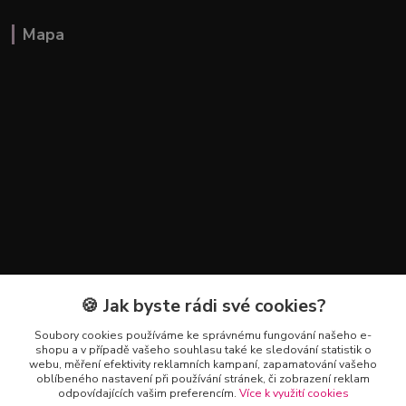
Mapa
🍪 Jak byste rádi své cookies?
Kontakty
Soubory cookies používáme ke správnému fungování našeho e-
+420 602 223 614
shopu a v případě vašeho souhlasu také ke sledování statistik o
webu, měření efektivity reklamních kampaní, zapamatování vašeho
oblíbeného nastavení při používání stránek, či zobrazení reklam
info@zahradnictvipetro.cz
odpovídajících vašim preferencím.
Více k využití cookies