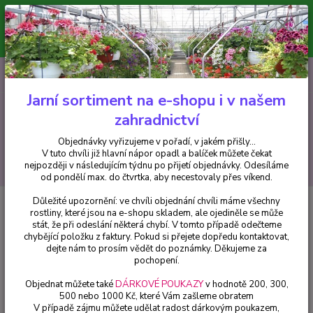
Minimální hodnota pro odeslání z e-shopu je 300 Kč.
V tuto chvíli již hlavní nápor objednávek opadl a balíček můžete čekat
nejpozději v následujícím týdnu po přijetí objednávky. Objednávky
vyřizujeme v pořadí, v jakém přišly...
0
ks
CZK
+420 602 223 614
za
0 Kč
Jarní sortiment na e-shopu i v našem
zahradnictví
Menu
Objednávky vyřizujeme v pořadí, v jakém přišly...
V tuto chvíli již hlavní nápor opadl a balíček můžete čekat
Hledat
nejpozději v následujícím týdnu po přijetí objednávky. Odesíláme
od pondělí max. do čtvrtka, aby necestovaly přes víkend.
Důležité upozornění: ve chvíli objednání chvíli máme všechny
Úvod
Fuchsie
Loanna Fuchsie - 1 ks
rostliny, které jsou na e-shopu skladem, ale ojediněle se může
stát, že při odeslání některá chybí. V tomto případě odečteme
Loanna Fuchsie - 1 ks
chybějící položku z faktury. Pokud si přejete dopředu kontaktovat,
dejte nám to prosím vědět do poznámky. Děkujeme za
pochopení.
Objednat můžete také
DÁRKOVÉ POUKAZY
v hodnotě 200, 300,
500 nebo 1000 Kč, které Vám zašleme obratem
V případě zájmu můžete udělat radost dárkovým poukazem,