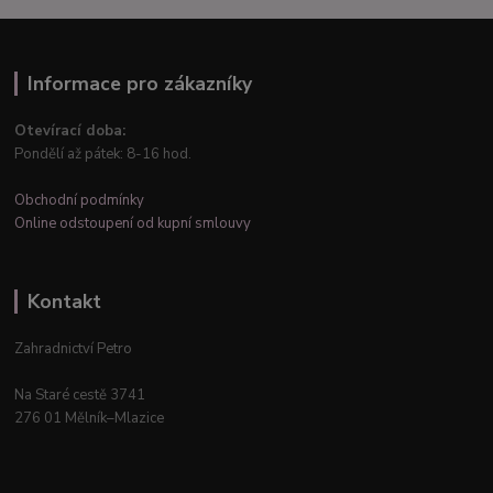
Informace pro zákazníky
Otevírací doba:
Pondělí až pátek: 8-16 hod.
Obchodní podmínky
Online odstoupení od kupní smlouvy
Kontakt
Zahradnictví Petro
Na Staré cestě 3741
276 01 Mělník–Mlazice