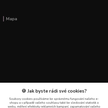
Mapa
🍪 Jak byste rádi své cookies?
Kontakty
Soubory cookies používáme ke správnému fungování našeho e-
+420 602 223 614
shopu a v případě vašeho souhlasu také ke sledování statistik o
webu, měření efektivity reklamních kampaní, zapamatování vašeho