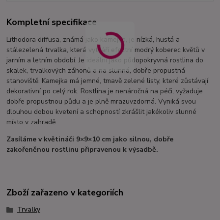
Kompletní specifikace
Lithodora diffusa, známá jako kamejka, je nízká, hustá a
stálezelená trvalka, která vytváří efektní modrý koberec květů v
jarním a letním období. Je ideální jako půdopokryvná rostlina do
skalek, trvalkových záhonů a na slunná, dobře propustná
stanoviště. Kamejka má jemné, tmavě zelené listy, které zůstávají
dekorativní po celý rok. Rostlina je nenáročná na péči, vyžaduje
dobře propustnou půdu a je plně mrazuvzdorná. Vyniká svou
dlouhou dobou kvetení a schopností zkrášlit jakékoliv slunné
místo v zahradě.
Zasíláme v květináči 9×9×10 cm jako silnou, dobře
zakořeněnou rostlinu připravenou k výsadbě.
Zboží zařazeno v kategoriích
Trvalky