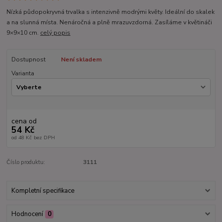
Nízká půdopokryvná trvalka s intenzivně modrými květy. Ideální do skalek
a na slunná místa. Nenáročná a plně mrazuvzdorná. Zasíláme v květináči
9×9×10 cm.
celý popis
Dostupnost
Není skladem
Varianta
cena od
54 Kč
od
48 Kč
bez DPH
Číslo produktu:
3111
Kompletní specifikace
Hodnocení
0