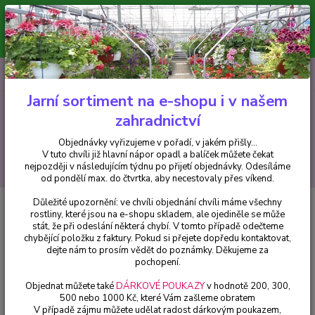
Minimální hodnota pro odeslání z e-shopu je 300 Kč.
V tuto chvíli již hlavní nápor objednávek opadl a balíček můžete čekat
nejpozději v následujícím týdnu po přijetí objednávky. Objednávky
vyřizujeme v pořadí, v jakém přišly...
0
ks
CZK
+420 602 223 614
za
0 Kč
Jarní sortiment na e-shopu i v našem
zahradnictví
Menu
Objednávky vyřizujeme v pořadí, v jakém přišly...
V tuto chvíli již hlavní nápor opadl a balíček můžete čekat
Hledat
nejpozději v následujícím týdnu po přijetí objednávky. Odesíláme
od pondělí max. do čtvrtka, aby necestovaly přes víkend.
Důležité upozornění: ve chvíli objednání chvíli máme všechny
Úvod
Trvalky
Litodora diffusa – Kamejka 3111
rostliny, které jsou na e-shopu skladem, ale ojediněle se může
stát, že při odeslání některá chybí. V tomto případě odečteme
Litodora diffusa – Kamejka 3111
chybějící položku z faktury. Pokud si přejete dopředu kontaktovat,
dejte nám to prosím vědět do poznámky. Děkujeme za
pochopení.
Objednat můžete také
DÁRKOVÉ POUKAZY
v hodnotě 200, 300,
500 nebo 1000 Kč, které Vám zašleme obratem
V případě zájmu můžete udělat radost dárkovým poukazem,