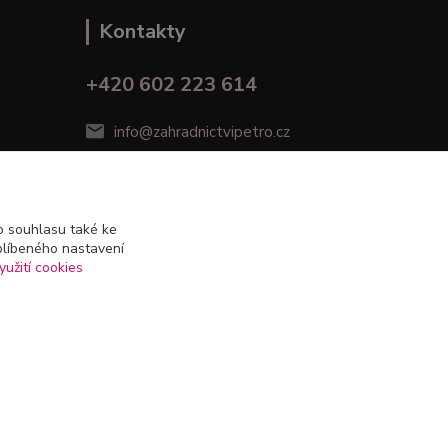
Kontakty
+420 602 223 614
info@zahradnictvipetro.cz
 souhlasu také ke
blíbeného nastavení
yužití cookies
Vytvořeno na
Eshop-rychle.cz