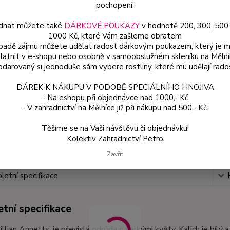
pochopení.
dnat můžete také
DÁRKOVÉ POUKAZY
v hodnotě 200, 300, 500
Dos
1000 Kč, které Vám zašleme obratem
Var
ípadě zájmu můžete udělat radost dárkovým poukazem, který je 
latnit v e-shopu nebo osobně v samoobslužném skleníku na Mělní
darovaný si jednoduše sám vybere rostliny, které mu udělají rado
49
DÁREK K NÁKUPU V PODOBĚ SPECIÁLNÍHO HNOJIVA
44 
- Na eshopu při objednávce nad 1000,- Kč
- V zahradnictví na Mělníce již při nákupu nad 500,- Kč.
Číslo p
Těšíme se na Vaši návštěvu či objednávku!
Kolektiv Zahradnictví Petro
Zavřít
etní specifikace
tní specifikace
Lillian Annetts’ je převislá odrůda s velkými květy. Kalich je bí