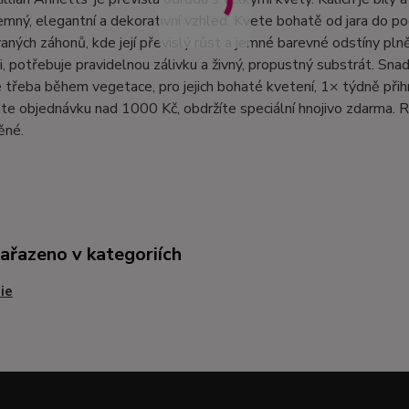
jemný, elegantní a dekorativní vzhled. Kvete bohatě od jara do p
ných záhonů, kde její převislý růst a jemné barevné odstíny pln
i, potřebuje pravidelnou zálivku a živný, propustný substrát. Sn
e třeba během vegetace, pro jejich bohaté kvetení, 1× týdně při
te objednávku nad 1000 Kč, obdržíte speciální hnojivo zdarma. R
ěné.
zařazeno v kategoriích
ie