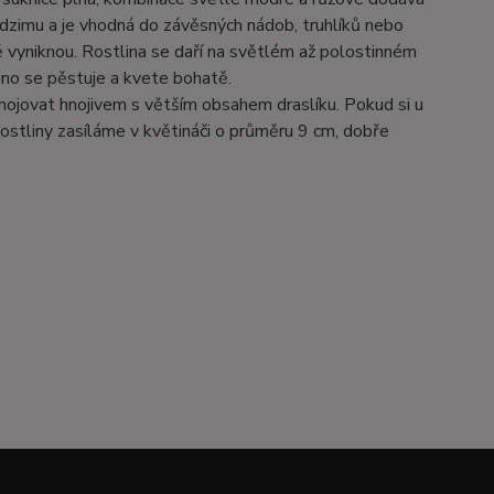
odzimu a je vhodná do závěsných nádob, truhlíků nebo
ě vyniknou. Rostlina se daří na světlém až polostinném
adno se pěstuje a kvete bohatě.
hnojovat hnojivem s větším obsahem draslíku. Pokud si u
ostliny zasíláme v květináči o průměru 9 cm, dobře