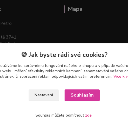
t
Mapa
 Petro
stě 3741
ík–Mlazice
🍪 Jak byste rádi své cookies?
používáme ke správnému fungování našeho e-shopu a v případě vašeho
k o webu, měření efektivity reklamních kampaní, zapamatování vašeho o
 stránek, či zobrazení reklam odpovídajících vašim preferencím.
Více k v
Souhlasím
Nastavení
Souhlas můžete odmítnout
zde
.