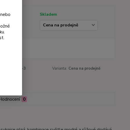
 nebo
tupnost
Skladem
ianta
možné
ku.
st.
 Kč
Kč
bez DPH
roduktu:
965-3
Varianta:
Cena na prodejně
Hodnocení
0
lý a suknice plná, kombinace světle modré a růžové dodává