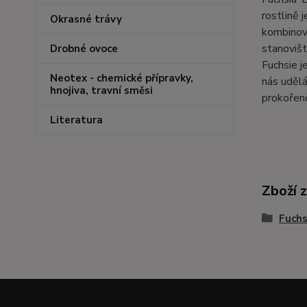
rostlině 
Okrasné trávy
kombinova
stanovišt
Drobné ovoce
Fuchsie j
Neotex - chemické přípravky,
nás udělá
hnojiva, travní směsi
prokořen
Literatura
Zboží 
Fuchs