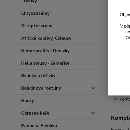
Trvalky
Chryzantémy
Obje
Streptocarpus
V př
up
Ob
Africké kopřivy, Coleusy
Hemerocallis - Denivky
Helleborusy - čemeřice
Bylinky a léčivky
Balkónové rostliny
Kompl
Hosty
Okrasné keře
Komple
Paeonia, Pivoňka
Fuchsia ‘