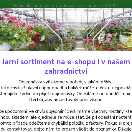
Minimální hodnota pro odeslání z e-shopu je 300 Kč.
íček můžete čekat nejpozději v následujícím týdnu po přijetí objedná
atalog
Poradna
Kontakty
Nevíte
Hledat
+420
Jarní sortiment na e-shopu i v našem
uchsie
Lillian Annetts Fuchsie (Fuchsie) - cena na prodejně
zahradnictví
ian Annetts Fuchsie (Fuchsie) - 
Objednávky vyřizujeme v pořadí, v jakém přišly...
 tuto chvíli již hlavní nápor opadl a balíček můžete čekat nejpozději
sledujícím týdnu po přijetí objednávky. Odesíláme od pondělí max.
čtvrtka, aby necestovaly přes víkend.
Fuchsia
té upozornění: ve chvíli objednání chvíli máme všechny rostliny, kte
bílý a
shopu skladem, ale ojediněle se může stát, že při odeslání některá 
jemný 
tomto případě odečteme chybějící položku z faktury. Pokud si přej
nádob 
du kontaktovat, dejte nám to prosím vědět do poznámky. Děkuj