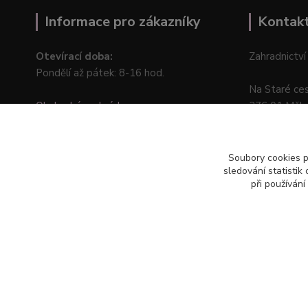
Informace pro zákazníky
Kontak
Otevírací doba:
Zahradnictví
Pondělí až pátek: 8-16 hod.
Na Staré ce
Obchodní podmínky
276 01 Měln
Online odstoupení od kupní smlouvy
Soubory cookies 
sledování statisti
při používání