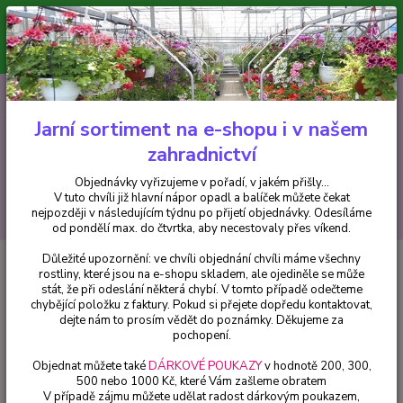
Minimální hodnota pro odeslání z e-shopu je 300 Kč.
V tuto chvíli již hlavní nápor objednávek opadl a balíček můžete čekat
nejpozději v následujícím týdnu po přijetí objednávky. Objednávky
vyřizujeme v pořadí, v jakém přišly...
0
ks
CZK
+420 602 223 614
za
0 Kč
Jarní sortiment na e-shopu i v našem
zahradnictví
Menu
Objednávky vyřizujeme v pořadí, v jakém přišly...
V tuto chvíli již hlavní nápor opadl a balíček můžete čekat
Hledat
nejpozději v následujícím týdnu po přijetí objednávky. Odesíláme
od pondělí max. do čtvrtka, aby necestovaly přes víkend.
Důležité upozornění: ve chvíli objednání chvíli máme všechny
Úvod
Fuchsie
Lillian Annetts Fuchsie (Fuchsie) - cena za kus v 3-
rostliny, které jsou na e-shopu skladem, ale ojediněle se může
kusovém balení
stát, že při odeslání některá chybí. V tomto případě odečteme
chybějící položku z faktury. Pokud si přejete dopředu kontaktovat,
Lillian Annetts Fuchsie (Fuchsie) -
dejte nám to prosím vědět do poznámky. Děkujeme za
cena za kus v 3-kusovém balení
pochopení.
Objednat můžete také
DÁRKOVÉ POUKAZY
v hodnotě 200, 300,
500 nebo 1000 Kč, které Vám zašleme obratem
V případě zájmu můžete udělat radost dárkovým poukazem,