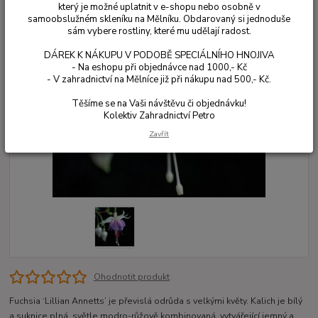
který je možné uplatnit v e-shopu nebo osobně v
samoobslužném skleníku na Mělníku. Obdarovaný si jednoduše
sám vybere rostliny, které mu udělají radost.
DÁREK K NÁKUPU V PODOBĚ SPECIÁLNÍHO HNOJIVA
- Na eshopu při objednávce nad 1000,- Kč
- V zahradnictví na Mělníce již při nákupu nad 500,- Kč.
Těšíme se na Vaši návštěvu či objednávku!
Kolektiv Zahradnictví Petro
Zavřít
Ohodnotit produkt
Fuchsia ‘Lillian Annetts’ je převislá odrůda s velkými květy. Kalich je bílý
a suknice plná, světle modro-růžově kombinovaná, vytvářející jemný a