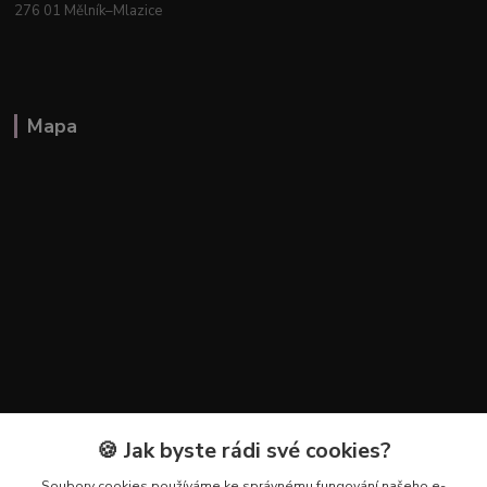
276 01 Mělník–Mlazice
Mapa
🍪 Jak byste rádi své cookies?
Kontakty
Soubory cookies používáme ke správnému fungování našeho e-