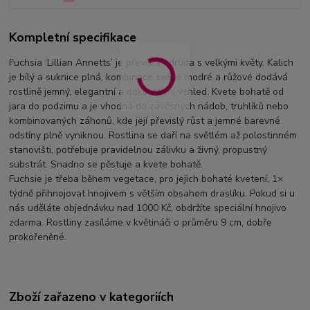
Kompletní specifikace
Fuchsia ‘Lillian Annetts’ je převislá odrůda s velkými květy. Kalich
je bílý a suknice plná, kombinace světle modré a růžové dodává
rostlině jemný, elegantní a dekorativní vzhled. Kvete bohatě od
jara do podzimu a je vhodná do závěsných nádob, truhlíků nebo
kombinovaných záhonů, kde její převislý růst a jemné barevné
odstíny plně vyniknou. Rostlina se daří na světlém až polostinném
stanovišti, potřebuje pravidelnou zálivku a živný, propustný
substrát. Snadno se pěstuje a kvete bohatě.
Fuchsie je třeba během vegetace, pro jejich bohaté kvetení, 1×
týdně přihnojovat hnojivem s větším obsahem draslíku. Pokud si u
nás uděláte objednávku nad 1000 Kč, obdržíte speciální hnojivo
zdarma. Rostliny zasíláme v květináči o průměru 9 cm, dobře
prokořeněné.
Zboží zařazeno v kategoriích