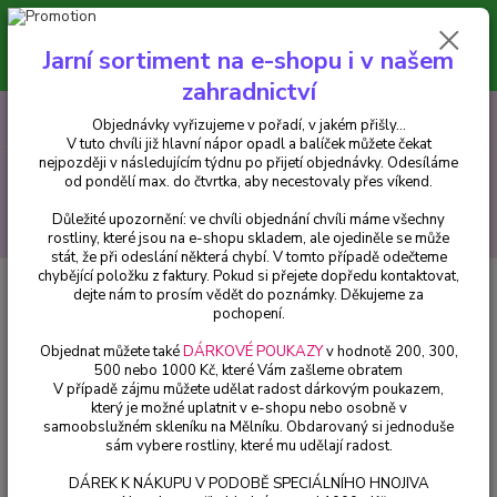
Minimální hodnota pro odeslání z e-shopu je 300 Kč.
V tuto chvíli již hlavní nápor objednávek opadl a balíček můžete čekat
Jarní sortiment na e-shopu i v našem
nejpozději v následujícím týdnu po přijetí objednávky. Objednávky
vyřizujeme v pořadí, v jakém přišly...
zahradnictví
0
ks
CZK
+420 602 223 614
Objednávky vyřizujeme v pořadí, v jakém přišly...
za
0 Kč
V tuto chvíli již hlavní nápor opadl a balíček můžete čekat
nejpozději v následujícím týdnu po přijetí objednávky. Odesíláme
Menu
od pondělí max. do čtvrtka, aby necestovaly přes víkend.
Důležité upozornění: ve chvíli objednání chvíli máme všechny
Hledat
rostliny, které jsou na e-shopu skladem, ale ojediněle se může
stát, že při odeslání některá chybí. V tomto případě odečteme
chybějící položku z faktury. Pokud si přejete dopředu kontaktovat,
Úvod
Fuchsie
Liesbeth Fuchsie (Šl. Marcel Michiels, 2006) - cena na
dejte nám to prosím vědět do poznámky. Děkujeme za
prodejně
pochopení.
Liesbeth Fuchsie (Šl. Marcel
Objednat můžete také
DÁRKOVÉ POUKAZY
v hodnotě 200, 300,
500 nebo 1000 Kč, které Vám zašleme obratem
Michiels, 2006) - cena na
V případě zájmu můžete udělat radost dárkovým poukazem,
prodejně
který je možné uplatnit v e-shopu nebo osobně v
samoobslužném skleníku na Mělníku. Obdarovaný si jednoduše
sám vybere rostliny, které mu udělají radost.
DÁREK K NÁKUPU V PODOBĚ SPECIÁLNÍHO HNOJIVA