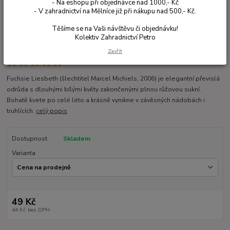
- Na eshopu při objednávce nad 1000,- Kč
- V zahradnictví na Mělníce již při nákupu nad 500,- Kč.
Těšíme se na Vaši návštěvu či objednávku!
Kolektiv Zahradnictví Petro
Zavřít
Ohodnotit produkt
Fuchsie Liesbeth (šlechtitel Marcel Michiels, 2006) je elegantní převislá
odrůda s dlouhými bílými květy zakončenými plnou růžovou sukní.
Bohatě kvete po celé léto a krásně vynikne v závěsných nádobách i
truhlících.
celý popis
Dostupnost
Skladem
Varianta
49 Kč
44 Kč
bez DPH