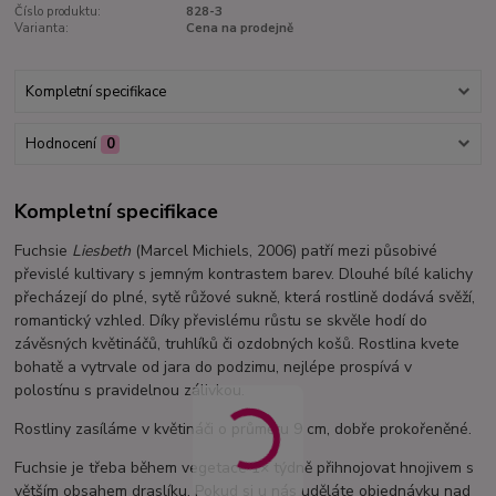
Číslo produktu:
828-3
Varianta:
Cena na prodejně
Kompletní specifikace
Hodnocení
0
Kompletní specifikace
Fuchsie
Liesbeth
(Marcel Michiels, 2006) patří mezi působivé
převislé kultivary s jemným kontrastem barev. Dlouhé bílé kalichy
přecházejí do plné, sytě růžové sukně, která rostlině dodává svěží,
romantický vzhled. Díky převislému růstu se skvěle hodí do
závěsných květináčů, truhlíků či ozdobných košů. Rostlina kvete
bohatě a vytrvale od jara do podzimu, nejlépe prospívá v
polostínu s pravidelnou zálivkou.
Rostliny zasíláme v květináči o průměru 9 cm, dobře prokořeněné.
Fuchsie je třeba během vegetace 1× týdně přihnojovat hnojivem s
větším obsahem draslíku. Pokud si u nás uděláte objednávku nad