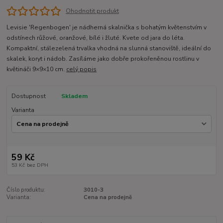
Ohodnotit produkt
Levisie 'Regenbogen' je nádherná skalnička s bohatým květenstvím v
odstínech růžové, oranžové, bílé i žluté. Kvete od jara do léta.
Kompaktní, stálezelená trvalka vhodná na slunná stanoviště, ideální do
skalek, koryt i nádob. Zasíláme jako dobře prokořeněnou rostlinu v
květináči 9×9×10 cm.
celý popis
Dostupnost
Skladem
Varianta
59 Kč
53 Kč
bez DPH
Číslo produktu:
3010-3
Varianta:
Cena na prodejně