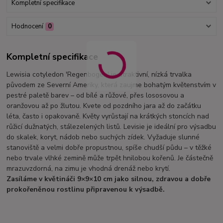
Kompletní specifikace
Hodnocení
0
Kompletní specifikace
Lewisia cotyledon 'Regenbogen' je atraktivní, nízká trvalka
původem ze Severní Ameriky, která zaujme bohatým květenstvím v
pestré paletě barev – od bílé a růžové, přes lososovou a
oranžovou až po žlutou. Kvete od pozdního jara až do začátku
léta, často i opakovaně. Květy vyrůstají na krátkých stoncích nad
růžicí dužnatých, stálezelených listů. Levisie je ideální pro výsadbu
do skalek, koryt, nádob nebo suchých zídek. Vyžaduje slunné
stanoviště a velmi dobře propustnou, spíše chudší půdu – v těžké
nebo trvale vlhké zemině může trpět hnilobou kořenů. Je částečně
mrazuvzdorná, na zimu je vhodná drenáž nebo krytí.
Zasíláme v květináči 9×9×10 cm jako silnou, zdravou a dobře
prokořeněnou rostlinu připravenou k výsadbě.