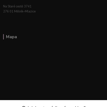
Na Staré cestě 3741
276 01 Mělník–Mlazice
Mapa