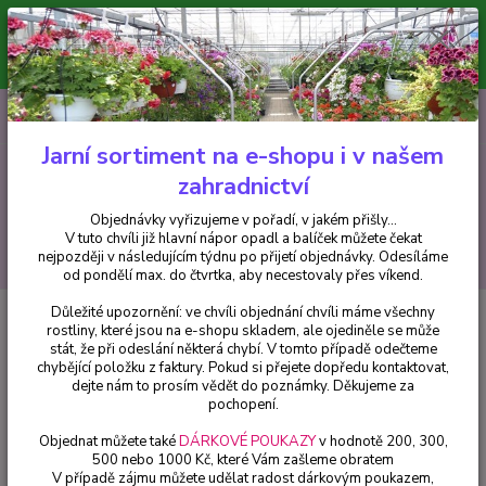
Minimální hodnota pro odeslání z e-shopu je 300 Kč.
V tuto chvíli již hlavní nápor objednávek opadl a balíček můžete čekat
nejpozději v následujícím týdnu po přijetí objednávky. Objednávky
vyřizujeme v pořadí, v jakém přišly...
0
ks
CZK
+420 602 223 614
za
0 Kč
Jarní sortiment na e-shopu i v našem
zahradnictví
Menu
Objednávky vyřizujeme v pořadí, v jakém přišly...
V tuto chvíli již hlavní nápor opadl a balíček můžete čekat
Hledat
nejpozději v následujícím týdnu po přijetí objednávky. Odesíláme
od pondělí max. do čtvrtka, aby necestovaly přes víkend.
Důležité upozornění: ve chvíli objednání chvíli máme všechny
Úvod
Trvalky
Levisie (Lewisia Cotyledon Regenbogen) - cena na prodejně
rostliny, které jsou na e-shopu skladem, ale ojediněle se může
stát, že při odeslání některá chybí. V tomto případě odečteme
Levisie (Lewisia Cotyledon
chybějící položku z faktury. Pokud si přejete dopředu kontaktovat,
Regenbogen) - cena na prodejně
dejte nám to prosím vědět do poznámky. Děkujeme za
pochopení.
Objednat můžete také
DÁRKOVÉ POUKAZY
v hodnotě 200, 300,
500 nebo 1000 Kč, které Vám zašleme obratem
V případě zájmu můžete udělat radost dárkovým poukazem,