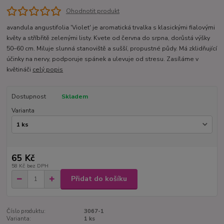
Ohodnotit produkt
avandula angustifolia 'Violet' je aromatická trvalka s klasickými fialovými
květy a stříbřitě zelenými listy. Kvete od června do srpna, dorůstá výšky
50–60 cm. Miluje slunná stanoviště a sušší, propustné půdy. Má zklidňující
účinky na nervy, podporuje spánek a ulevuje od stresu. Zasíláme v
květináči
celý popis
Dostupnost
Skladem
Varianta
65 Kč
58 Kč
bez DPH
Přidat do košíku
Číslo produktu:
3067-1
Varianta:
1 ks