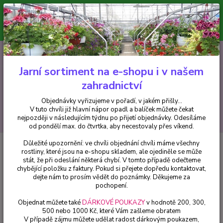
Minimální hodnota pro odeslání z e-shopu je 300 Kč.
V tuto chvíli již hlavní nápor objednávek opadl a balíček můžete čekat
nejpozději v následujícím týdnu po přijetí objednávky. Objednávky
vyřizujeme v pořadí, v jakém přišly...
0
ks
CZK
+420 602 223 614
za
0 Kč
Jarní sortiment na e-shopu i v našem
zahradnictví
Menu
Objednávky vyřizujeme v pořadí, v jakém přišly...
V tuto chvíli již hlavní nápor opadl a balíček můžete čekat
Hledat
nejpozději v následujícím týdnu po přijetí objednávky. Odesíláme
od pondělí max. do čtvrtka, aby necestovaly přes víkend.
Důležité upozornění: ve chvíli objednání chvíli máme všechny
Úvod
Trvalky
Levandule (Lavandula Augustifolia) violet - 1 ks
rostliny, které jsou na e-shopu skladem, ale ojediněle se může
stát, že při odeslání některá chybí. V tomto případě odečteme
Levandule (Lavandula
chybějící položku z faktury. Pokud si přejete dopředu kontaktovat,
Augustifolia) violet - 1 ks
dejte nám to prosím vědět do poznámky. Děkujeme za
pochopení.
Objednat můžete také
DÁRKOVÉ POUKAZY
v hodnotě 200, 300,
500 nebo 1000 Kč, které Vám zašleme obratem
V případě zájmu můžete udělat radost dárkovým poukazem,