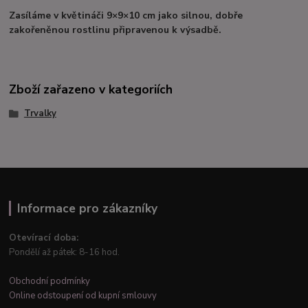
Zasíláme v květináči 9×9×10 cm jako silnou, dobře
zakořeněnou rostlinu připravenou k výsadbě.
Zboží zařazeno v kategoriích
Trvalky
Informace pro zákazníky
Otevírací doba:
Pondělí až pátek: 8-16 hod.
Obchodní podmínky
Online odstoupení od kupní smlouvy