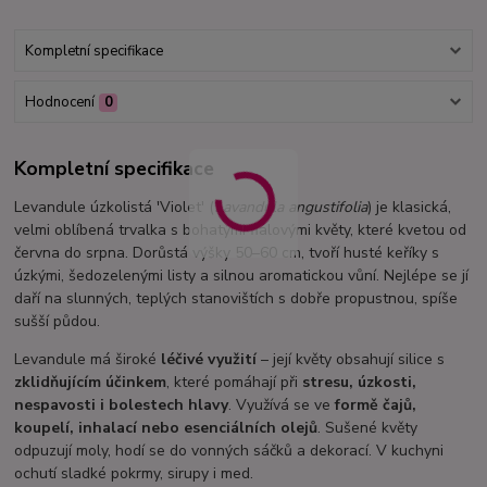
Kompletní specifikace
Hodnocení
0
Kompletní specifikace
Levandule úzkolistá 'Violet' (
Lavandula angustifolia
) je klasická,
velmi oblíbená trvalka s bohatými fialovými květy, které kvetou od
června do srpna. Dorůstá výšky 50–60 cm, tvoří husté keříky s
úzkými, šedozelenými listy a silnou aromatickou vůní. Nejlépe se jí
daří na slunných, teplých stanovištích s dobře propustnou, spíše
sušší půdou.
Levandule má široké
léčivé využití
– její květy obsahují silice s
zklidňujícím účinkem
, které pomáhají při
stresu, úzkosti,
nespavosti i bolestech hlavy
. Využívá se ve
formě čajů,
koupelí, inhalací nebo esenciálních olejů
. Sušené květy
odpuzují moly, hodí se do vonných sáčků a dekorací. V kuchyni
ochutí sladké pokrmy, sirupy i med.