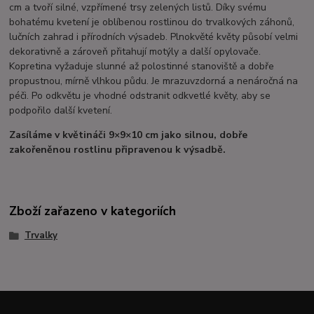
cm a tvoří silné, vzpřímené trsy zelených listů. Díky svému
bohatému kvetení je oblíbenou rostlinou do trvalkových záhonů,
lučních zahrad i přírodních výsadeb. Plnokvěté květy působí velmi
dekorativně a zároveň přitahují motýly a další opylovače.
Kopretina vyžaduje slunné až polostinné stanoviště a dobře
propustnou, mírně vlhkou půdu. Je mrazuvzdorná a nenáročná na
péči. Po odkvětu je vhodné odstranit odkvetlé květy, aby se
podpořilo další kvetení.
Zasíláme v květináči 9×9×10 cm jako silnou, dobře
zakořeněnou rostlinu připravenou k výsadbě.
Zboží zařazeno v kategoriích
Trvalky