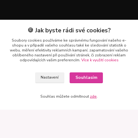
🍪 Jak byste rádi své cookies?
Soubory cookies používáme ke správnému fungování našeho e-
shopu a v případě vašeho souhlasu také ke sledování statistik o
webu, měření efektivity reklamních kampaní, zapamatování vašeho
oblíbeného nastavení při používání stránek, či zobrazení reklam
odpovídajících vašim preferencím.
Více k využití cookies
Souhlasím
Nastavení
Kontakty
Souhlas můžete odmítnout
zde
.
+420 602 223 614
info@zahradnictvipetro.cz