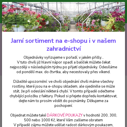
Minimální hodnota pro odeslání z e-shopu je 300 Kč.
V tuto chvíli již hlavní nápor objednávek opadl a balíček můžete čekat
nejpozději v následujícím týdnu po přijetí objednávky. Objednávky
vyřizujeme v pořadí, v jakém přišly...
0
ks
CZK
+420 602 223 614
za
0 Kč
Jarní sortiment na e-shopu i v našem
zahradnictví
Menu
Objednávky vyřizujeme v pořadí, v jakém přišly...
V tuto chvíli již hlavní nápor opadl a balíček můžete čekat
Hledat
nejpozději v následujícím týdnu po přijetí objednávky. Odesíláme
od pondělí max. do čtvrtka, aby necestovaly přes víkend.
Důležité upozornění: ve chvíli objednání chvíli máme všechny
Úvod
Trvalky
Leucenthemum superbum- kopretina bílá, plnokvětá -
rostliny, které jsou na e-shopu skladem, ale ojediněle se může
cena na prodejně
stát, že při odeslání některá chybí. V tomto případě odečteme
chybějící položku z faktury. Pokud si přejete dopředu kontaktovat,
Leucenthemum superbum-
dejte nám to prosím vědět do poznámky. Děkujeme za
kopretina bílá, plnokvětá - cena
pochopení.
na prodejně
Objednat můžete také
DÁRKOVÉ POUKAZY
v hodnotě 200, 300,
500 nebo 1000 Kč, které Vám zašleme obratem
V případě zájmu můžete udělat radost dárkovým poukazem,