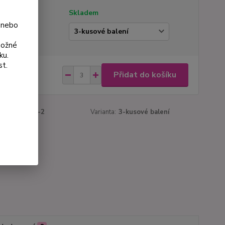
tupnost
Skladem
 nebo
ianta
možné
ku.
st.
 Kč
Přidat do košíku
Kč
bez DPH
roduktu:
687-2
Varianta:
3-kusové balení