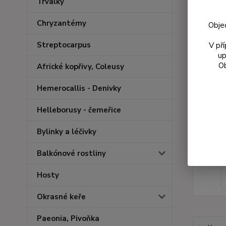
Trvalky
Chryzantémy
Obje
Streptocarpus
V př
up
Ob
Africké kopřivy, Coleusy
Hemerocallis - Denivky
Helleborusy - čemeřice
Bylinky a léčivky
Balkónové rostliny
Hosty
Okrasné keře
Paeonia, Pivoňka