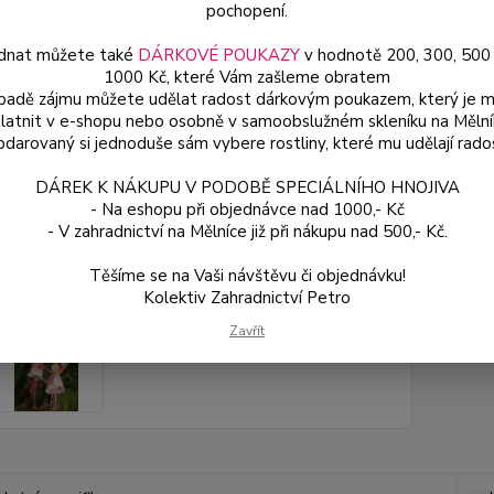
pochopení.
Dos
dnat můžete také
DÁRKOVÉ POUKAZY
v hodnotě 200, 300, 500
Var
1000 Kč, které Vám zašleme obratem
ípadě zájmu můžete udělat radost dárkovým poukazem, který je 
latnit v e-shopu nebo osobně v samoobslužném skleníku na Mělní
darovaný si jednoduše sám vybere rostliny, které mu udělají rado
54
48 
DÁREK K NÁKUPU V PODOBĚ SPECIÁLNÍHO HNOJIVA
- Na eshopu při objednávce nad 1000,- Kč
- V zahradnictví na Mělníce již při nákupu nad 500,- Kč.
Číslo p
Těšíme se na Vaši návštěvu či objednávku!
Kolektiv Zahradnictví Petro
Zavřít