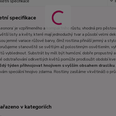
etní specifikace
tní specifikace
Leonora’ je vzpřímeného a kompaktního růstu, vhodná pro pěstován
větší listy a květy, které mají jednoduchý tvar a působí velmi de
ou jemné variace růžové barvy, čímž rostlina přináší jemný a sty
oručujeme stanoviště se světlým až polostinným osvětlením, vy
ětů vyblednout. Substrát by měl být humózní, dobře propustný 
é odstraňování odkvetlých květů pomůže prodloužit období kvet
ždý týden přihnojovat hnojivem s vyšším obsahem draslíku
ám speciální hnojivo zdarma. Rostliny zasíláme v květináči o pr
zařazeno v kategoriích