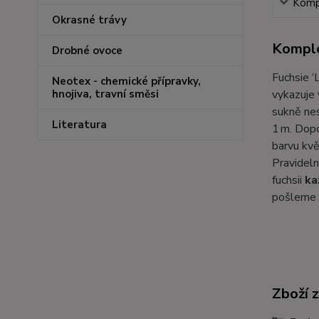
Kompl
Okrasné trávy
Komple
Drobné ovoce
Fuchsie ‘
Neotex - chemické přípravky,
vykazuje 
hnojiva, travní směsi
sukně nes
Literatura
1 m. Dop
barvu kv
Pravideln
fuchsii
ka
pošleme v
Zboží 