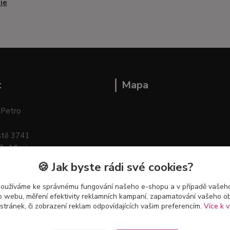
ie
t
Mapa
 Petro
stě 3741
ík–Mlazice
🍪 Jak byste rádi své cookies?
používáme ke správnému fungování našeho e-shopu a v případě vašeho
k o webu, měření efektivity reklamních kampaní, zapamatování vašeho o
 stránek, či zobrazení reklam odpovídajících vašim preferencím.
Více k v