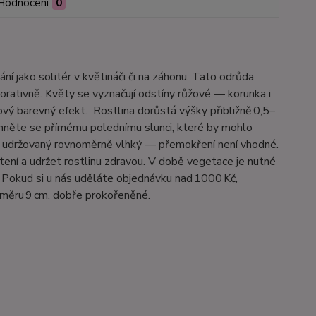
Hodnocení
0
í jako solitér v květináči či na záhonu. Tato odrůda
korativně. Květy se vyznačují odstíny růžové — korunka i
lový barevný efekt. Rostlina dorůstá výšky přibližně 0,5–
hněte se přímému polednímu slunci, které by mohlo
a udržovaný rovnoměrně vlhký — přemokření není vhodné.
ení a udržet rostlinu zdravou. V době vegetace je nutné
. Pokud si u nás uděláte objednávku nad 1000 Kč,
ůměru 9 cm, dobře prokořeněné.