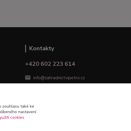
Kontakty
+420 602 223 614
info@zahradnictvipetro.cz
 souhlasu také ke
blíbeného nastavení
yužití cookies