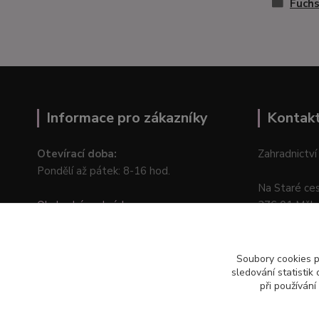
Fuchs
Informace pro zákazníky
Kontak
Otevírací doba:
Zahradnictví
Pondělí až pátek: 8-16 hod.
Na Staré ce
Obchodní podmínky
276 01 Měln
Online odstoupení od kupní smlouvy
Soubory cookies 
sledování statisti
při používání