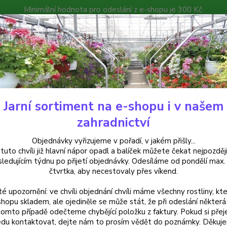
Minimální hodnota pro odeslání z e-shopu je 300 Kč.
íček můžete čekat nejpozději v následujícím týdnu po přijetí objedná
atalog
Poradna
Kontakty
Nevíte
Hledat
+420
Jarní sortiment na e-shopu i v našem
uchsie
Leonora Fuchsie - cena za kus v 3-kusovém balení
zahradnictví
ora Fuchsie - cena za kus v 3-k
Objednávky vyřizujeme v pořadí, v jakém přišly...
 tuto chvíli již hlavní nápor opadl a balíček můžete čekat nejpozději
sledujícím týdnu po přijetí objednávky. Odesíláme od pondělí max.
čtvrtka, aby necestovaly přes víkend.
Vzpřím
té upozornění: ve chvíli objednání chvíli máme všechny rostliny, kte
odstín
shopu skladem, ale ojediněle se může stát, že při odeslání některá 
záhon
tomto případě odečteme chybějící položku z faktury. Pokud si přej
du kontaktovat, dejte nám to prosím vědět do poznámky. Děkuj