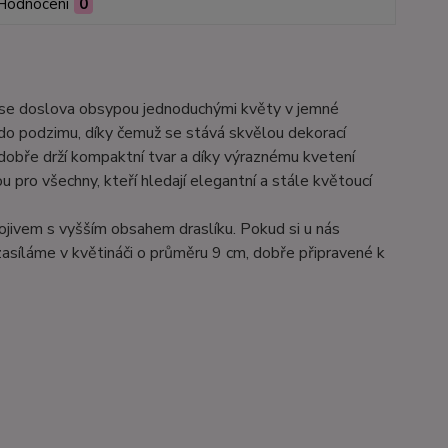
Hodnocení
0
ré se doslova obsypou jednoduchými květy v jemné
 do podzimu, díky čemuž se stává skvělou dekorací
 dobře drží kompaktní tvar a díky výraznému kvetení
u pro všechny, kteří hledají elegantní a stále květoucí
nojivem s vyšším obsahem draslíku. Pokud si u nás
asíláme v květináči o průměru 9 cm, dobře připravené k