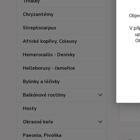
Trvalky
Chryzantémy
Obje
Streptocarpus
V př
up
Ob
Africké kopřivy, Coleusy
Hemerocallis - Denivky
Helleborusy - čemeřice
Bylinky a léčivky
Balkónové rostliny
Hosty
Okrasné keře
Paeonia, Pivoňka