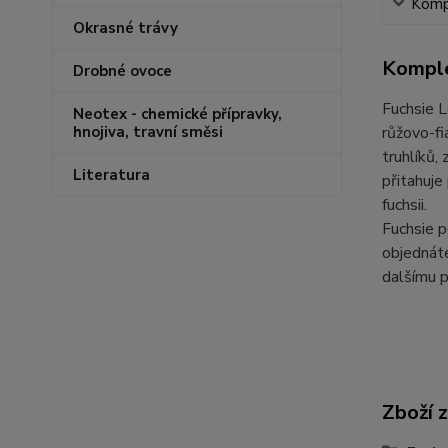
Kompl
Okrasné trávy
Komple
Drobné ovoce
Fuchsie L
Neotex - chemické přípravky,
růžovo-fi
hnojiva, travní směsi
truhlíků,
Literatura
přitahuje
fuchsii.
Fuchsie p
objednáte
dalšímu p
Zboží 