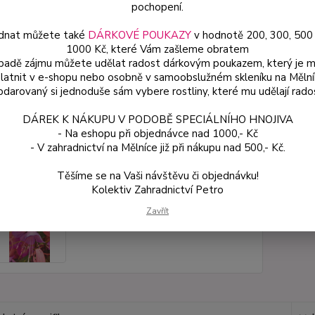
pochopení.
dnat můžete také
DÁRKOVÉ POUKAZY
v hodnotě 200, 300, 500
Dos
1000 Kč, které Vám zašleme obratem
Var
ípadě zájmu můžete udělat radost dárkovým poukazem, který je 
latnit v e-shopu nebo osobně v samoobslužném skleníku na Mělní
darovaný si jednoduše sám vybere rostliny, které mu udělají rado
49
DÁREK K NÁKUPU V PODOBĚ SPECIÁLNÍHO HNOJIVA
44 
- Na eshopu při objednávce nad 1000,- Kč
- V zahradnictví na Mělníce již při nákupu nad 500,- Kč.
Číslo p
Těšíme se na Vaši návštěvu či objednávku!
Kolektiv Zahradnictví Petro
Zavřít