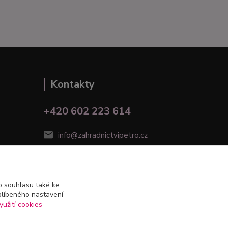
Kontakty
+420 602 223 614
info@zahradnictvipetro.cz
 souhlasu také ke
blíbeného nastavení
yužití cookies