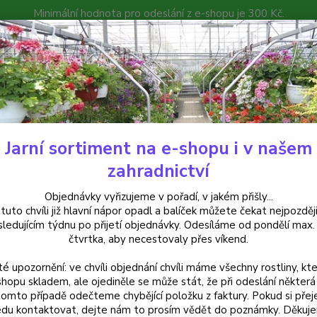
Minimální hodnota pro odeslání z e-shopu je 300 Kč.
íček můžete čekat nejpozději v následujícím týdnu po přijetí objedná
atalog
Poradna
Kontakty
Nevíte
Hledat
+420
Jarní sortiment na e-shopu i v našem
uchsie
Leonita Pink-Lilac - cena na prodejně
zahradnictví
ita Pink-Lilac - cena na prodejn
Objednávky vyřizujeme v pořadí, v jakém přišly...
 tuto chvíli již hlavní nápor opadl a balíček můžete čekat nejpozději
sledujícím týdnu po přijetí objednávky. Odesíláme od pondělí max.
čtvrtka, aby necestovaly přes víkend.
Fuchsi
té upozornění: ve chvíli objednání chvíli máme všechny rostliny, kte
jednod
shopu skladem, ale ojediněle se může stát, že při odeslání některá 
skvěle
tomto případě odečteme chybějící položku z faktury. Pokud si přej
elegan
du kontaktovat, dejte nám to prosím vědět do poznámky. Děkuj