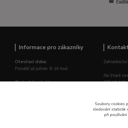
Fuchs
Informace pro zákazníky
Kontak
Otevírací doba:
Zahradnictví
Pondělí až pátek: 8-16 hod.
Na Staré ce
Obchodní podmínky
276 01 Měln
Online odstoupení od kupní smlouvy
Soubory cookies 
sledování statisti
při používání