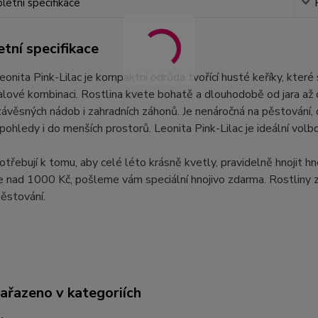
etní specifikace
tní specifikace
eonita Pink-Lilac je kompaktní odrůda tvořící husté keříky, kte
alové kombinaci. Rostlina kvete bohatě a dlouhodobě od jara až
 závěsných nádob i zahradních záhonů. Je nenáročná na pěstování,
 pohledy i do menších prostorů. Leonita Pink-Lilac je ideální volbo
otřebují k tomu, aby celé léto krásně kvetly, pravidelně hnojit h
 nad 1000 Kč, pošleme vám speciální hnojivo zdarma. Rostliny z
ěstování.
zařazeno v kategoriích