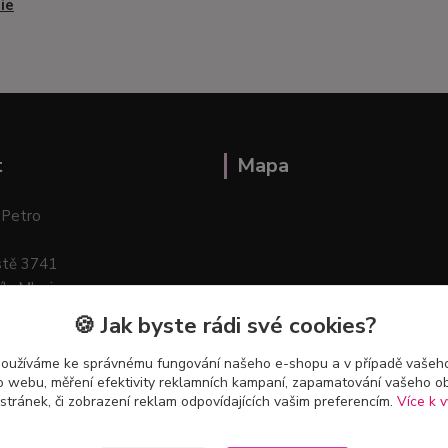
ie
t
Mapa
 Petro
stě 3741
ík–Mlazice
🍪 Jak byste rádi své cookies?
používáme ke správnému fungování našeho e-shopu a v případě vašeho
k o webu, měření efektivity reklamních kampaní, zapamatování vašeho o
 stránek, či zobrazení reklam odpovídajících vašim preferencím.
Více k v