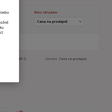
 nebo
tupnost
Není skladem
ianta
možné
ku.
st.
 Kč
Kč
bez DPH
roduktu:
1160F-3
Varianta:
Cena na prodejně