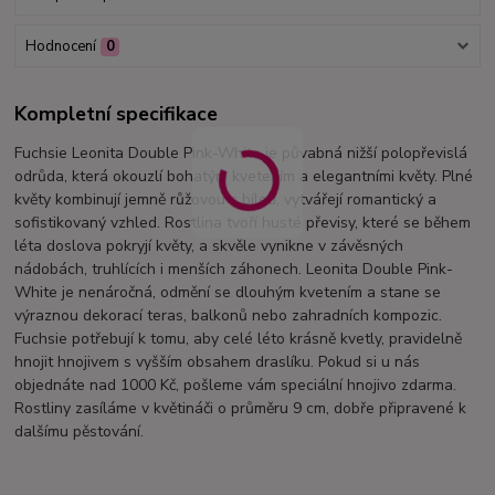
Hodnocení
0
Kompletní specifikace
Fuchsie Leonita Double Pink-White je půvabná nižší polopřevislá
odrůda, která okouzlí bohatým kvetením a elegantními květy. Plné
květy kombinují jemně růžovou s bílou, vytvářejí romantický a
sofistikovaný vzhled. Rostlina tvoří husté převisy, které se během
léta doslova pokryjí květy, a skvěle vynikne v závěsných
nádobách, truhlících i menších záhonech. Leonita Double Pink-
White je nenáročná, odmění se dlouhým kvetením a stane se
výraznou dekorací teras, balkonů nebo zahradních kompozic.
Fuchsie potřebují k tomu, aby celé léto krásně kvetly, pravidelně
hnojit hnojivem s vyšším obsahem draslíku. Pokud si u nás
objednáte nad 1000 Kč, pošleme vám speciální hnojivo zdarma.
Rostliny zasíláme v květináči o průměru 9 cm, dobře připravené k
dalšímu pěstování.