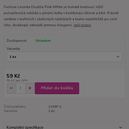
Fuchsie Leonita Double Pink-White je bohatě kvetoucí, nižší
polopřevislá odrůda s plnými květy v kombinaci růžové a bílé. Krásně
vynikne v truhlících i závěsných nádobách a kvete nepřetržitě po celé
léto, dodávajíc zahradě jemnou eleganci.
celý popis
Dostupnost
Skladem
Varianta
59 Kč
53 Kč
bez DPH
Přidat do košíku
Číslo produktu:
1159F-1
Varianta:
1 ks
Kompletní specifikace