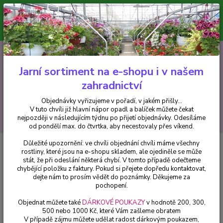
Minimální hodnota pro odeslání z e-shopu je 300 Kč.
V tuto chvíli již hlavní nápor objednávek opadl a balíček můžete čekat
nejpozději v následujícím týdnu po přijetí objednávky. Objednávky
vyřizujeme v pořadí, v jakém přišly...
0
ks
CZK
+420 602 223 614
za
0 Kč
Jarní sortiment na e-shopu i v našem
zahradnictví
Menu
Objednávky vyřizujeme v pořadí, v jakém přišly...
V tuto chvíli již hlavní nápor opadl a balíček můžete čekat
Hledat
nejpozději v následujícím týdnu po přijetí objednávky. Odesíláme
od pondělí max. do čtvrtka, aby necestovaly přes víkend.
Důležité upozornění: ve chvíli objednání chvíli máme všechny
Úvod
Fuchsie
Leonita Double Pink-White - 1 ks
rostliny, které jsou na e-shopu skladem, ale ojediněle se může
stát, že při odeslání některá chybí. V tomto případě odečteme
Leonita Double Pink-White - 1 ks
chybějící položku z faktury. Pokud si přejete dopředu kontaktovat,
dejte nám to prosím vědět do poznámky. Děkujeme za
pochopení.
Objednat můžete také
DÁRKOVÉ POUKAZY
v hodnotě 200, 300,
500 nebo 1000 Kč, které Vám zašleme obratem
V případě zájmu můžete udělat radost dárkovým poukazem,