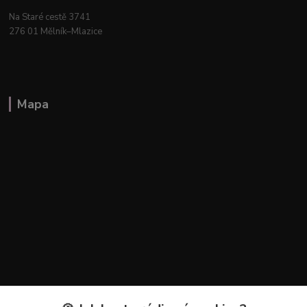
Na Staré cestě 3741
276 01 Mělník–Mlazice
Mapa