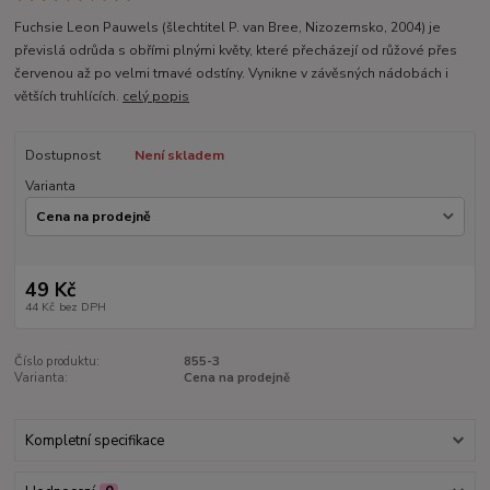
Fuchsie Leon Pauwels (šlechtitel P. van Bree, Nizozemsko, 2004) je
převislá odrůda s obřími plnými květy, které přecházejí od růžové přes
červenou až po velmi tmavé odstíny. Vynikne v závěsných nádobách i
větších truhlících.
celý popis
Dostupnost
Není skladem
Varianta
49 Kč
44 Kč
bez DPH
Číslo produktu:
855-3
Varianta:
Cena na prodejně
Kompletní specifikace