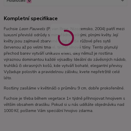
Hodnocení
0
Kompletní specifikace
Fuchsie
Leon Pauwels
(P. van Bree, Nizozemsko, 2004) patří mezi
luxusní převislé odrůdy s mimořádně velkými, plnými květy. Její
květy jsou zajímavě zbarvené – od světle růžové přes sytě
červenou až po velmi tmavé, téměř vínové tóny. Tento plynulý
přechod barev vytváří unikátní efekt, díky němuž je rostlina
výraznou dominantou každé výsadby. Ideální do závěsných nádob,
truhlíků či okrasných košů, kde vytváří bohaté, elegantní převisy.
Vyžaduje polostín a pravidelnou zálivku, kvete nepřetržitě celé
léto.
Rostliny zasíláme v květináči o průměru 9 cm, dobře prokořeněné.
Fuchsie je třeba během vegetace 1× týdně přihnojovat hnojivem s
větším obsahem draslíku. Pokud si u nás uděláte objednávku nad
1000 Kč, pošleme Vám speciální hnojivo zdarma.