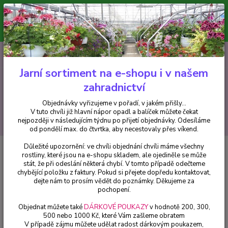
Minimální hodnota pro odeslání z e-shopu je 300 Kč.
V tuto chvíli již hlavní nápor objednávek opadl a balíček můžete čekat
nejpozději v následujícím týdnu po přijetí objednávky. Objednávky
vyřizujeme v pořadí, v jakém přišly...
0
ks
CZK
+420 602 223 614
za
0 Kč
Jarní sortiment na e-shopu i v našem
zahradnictví
Menu
Objednávky vyřizujeme v pořadí, v jakém přišly...
V tuto chvíli již hlavní nápor opadl a balíček můžete čekat
Hledat
nejpozději v následujícím týdnu po přijetí objednávky. Odesíláme
od pondělí max. do čtvrtka, aby necestovaly přes víkend.
Důležité upozornění: ve chvíli objednání chvíli máme všechny
Úvod
Fuchsie
Leon Pauwels Fuchsie (Šl. P.van Bree, NL, 2004) - cena na
rostliny, které jsou na e-shopu skladem, ale ojediněle se může
prodejně
stát, že při odeslání některá chybí. V tomto případě odečteme
chybějící položku z faktury. Pokud si přejete dopředu kontaktovat,
Leon Pauwels Fuchsie (Šl. P.van
dejte nám to prosím vědět do poznámky. Děkujeme za
Bree, NL, 2004) - cena na
pochopení.
prodejně
Objednat můžete také
DÁRKOVÉ POUKAZY
v hodnotě 200, 300,
500 nebo 1000 Kč, které Vám zašleme obratem
V případě zájmu můžete udělat radost dárkovým poukazem,