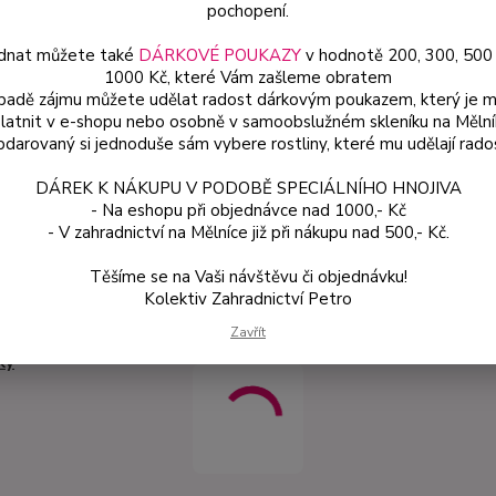
pochopení.
54
dnat můžete také
DÁRKOVÉ POUKAZY
v hodnotě 200, 300, 500
1000 Kč, které Vám zašleme obratem
48 
ípadě zájmu můžete udělat radost dárkovým poukazem, který je 
latnit v e-shopu nebo osobně v samoobslužném skleníku na Mělní
Číslo p
darovaný si jednoduše sám vybere rostliny, které mu udělají rado
DÁREK K NÁKUPU V PODOBĚ SPECIÁLNÍHO HNOJIVA
- Na eshopu při objednávce nad 1000,- Kč
- V zahradnictví na Mělníce již při nákupu nad 500,- Kč.
Těšíme se na Vaši návštěvu či objednávku!
Kolektiv Zahradnictví Petro
zařazeno v kategoriích
Zavřít
ky