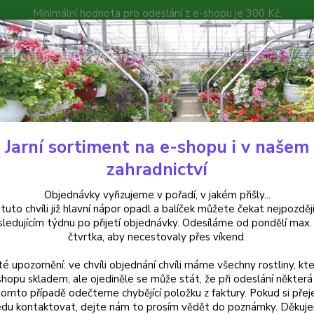
Minimální hodnota pro odeslání z e-shopu je 300 Kč.
íček můžete čekat nejpozději v následujícím týdnu po přijetí objedná
atalog
Poradna
Kontakty
Nevíte
Hledat
+420
Jarní sortiment na e-shopu i v našem
rvalky
Len Lavelaa- len žlutý - cena na prodejně
zahradnictví
Lavelaa- len žlutý - cena na pro
Objednávky vyřizujeme v pořadí, v jakém přišly...
 tuto chvíli již hlavní nápor opadl a balíček můžete čekat nejpozději
sledujícím týdnu po přijetí objednávky. Odesíláme od pondělí max.
čtvrtka, aby necestovaly přes víkend.
té upozornění: ve chvíli objednání chvíli máme všechny rostliny, kte
Dos
shopu skladem, ale ojediněle se může stát, že při odeslání některá 
tomto případě odečteme chybějící položku z faktury. Pokud si přej
Var
du kontaktovat, dejte nám to prosím vědět do poznámky. Děkuj