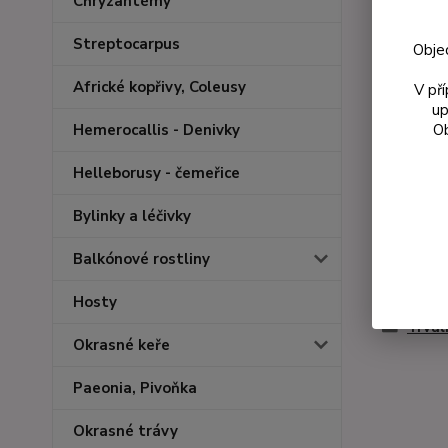
Chryzantémy
Streptocarpus
Obje
Africké kopřivy, Coleusy
V př
up
Ob
Hemerocallis - Denivky
Helleborusy - čemeřice
Bylinky a léčivky
Balkónové rostliny
Zboží 
Hosty
Trval
Okrasné keře
Paeonia, Pivoňka
Okrasné trávy