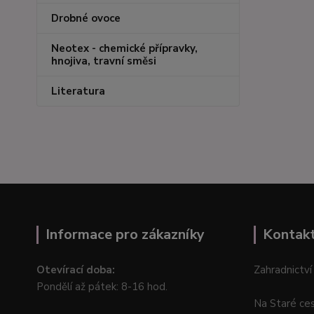
Drobné ovoce
Neotex - chemické přípravky,
hnojiva, travní směsi
Literatura
Informace pro zákazníky
Kontak
Otevírací doba:
Zahradnictví
Pondělí až pátek: 8-16 hod.
Na Staré ce