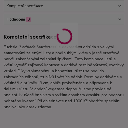
Kompletní specifikace
Hodnocení
0
Kompletní specifikace
Fuchsie
‘Lechlade Martianess’
je dekorativní odrůda s velkými
sametovými zelenými listy a podlouhlými květy v jasně oranžové
barvě, zakončenými zelenými špičkami. Tato kombinace listů a
květů vytváří zajímavý kontrast a dodává rostlině výrazný, exotický
vzhled. Díky vzpřímenému a bohatému růstu se hodí do
zahradních záhonů, truhlíků i větších nádob. Rostliny dodáváme v
květináči o průměru 9 cm, dobře prokořeněné a připravené k
dalšímu růstu. V období vegetace doporučujeme pravidelné
hnojení 1× týdně hnojivem s vyšším obsahem draslíku pro podporu
bohatého kvetení. Při objednávce nad 1000 Kč obdržíte speciální
hnojivo jako dárek zdarma.