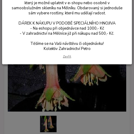
který je možné uplatnit v e-shopu nebo osobně v
samoobslužném skleníku na Mělníku. Obdarovaný si jednoduše
sám vybere rostliny, které mu udělají radost.
DÁREK K NÁKUPU V PODOBĚ SPECIÁLNÍHO HNOJIVA
- Na eshopu při objednávce nad 1000,- Kč
- V zahradnictví na Mělníce již při nákupu nad 500,- Kč.
Těšíme se na Vaši návštěvu či objednávku!
Kolektiv Zahradnictví Petro
Zavřít