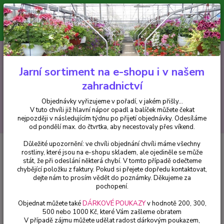
Minimální hodnota pro odeslání z e-shopu je 300 Kč.
V tuto chvíli již hlavní nápor objednávek opadl a balíček můžete čekat
nejpozději v následujícím týdnu po přijetí objednávky. Objednávky
vyřizujeme v pořadí, v jakém přišly...
0
ks
CZK
+420 602 223 614
za
0 Kč
Jarní sortiment na e-shopu i v našem
zahradnictví
Menu
Objednávky vyřizujeme v pořadí, v jakém přišly...
V tuto chvíli již hlavní nápor opadl a balíček můžete čekat
Hledat
nejpozději v následujícím týdnu po přijetí objednávky. Odesíláme
od pondělí max. do čtvrtka, aby necestovaly přes víkend.
Důležité upozornění: ve chvíli objednání chvíli máme všechny
Úvod
Fuchsie
Lechlade Martianess Fuchsie - cena za kus v 3-kusovém
rostliny, které jsou na e-shopu skladem, ale ojediněle se může
balení
stát, že při odeslání některá chybí. V tomto případě odečteme
chybějící položku z faktury. Pokud si přejete dopředu kontaktovat,
Lechlade Martianess Fuchsie -
dejte nám to prosím vědět do poznámky. Děkujeme za
cena za kus v 3-kusovém balení
pochopení.
Objednat můžete také
DÁRKOVÉ POUKAZY
v hodnotě 200, 300,
500 nebo 1000 Kč, které Vám zašleme obratem
V případě zájmu můžete udělat radost dárkovým poukazem,