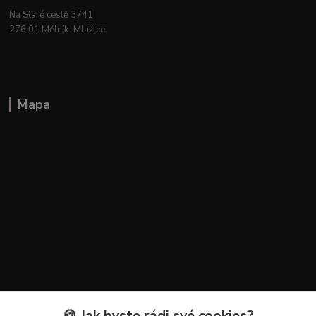
Na Staré cestě 3741
276 01 Mělník–Mlazice
Mapa
🍪 Jak byste rádi své cookies?
Kontakty