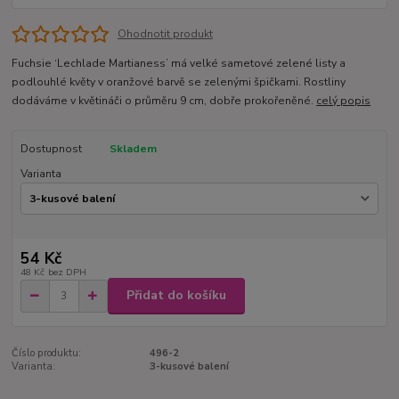
Ohodnotit produkt
Fuchsie ‘Lechlade Martianess’ má velké sametové zelené listy a
podlouhlé květy v oranžové barvě se zelenými špičkami. Rostliny
dodáváme v květináči o průměru 9 cm, dobře prokořeněné.
celý popis
Dostupnost
Skladem
Varianta
54 Kč
48 Kč
bez DPH
Přidat do košíku
Číslo produktu:
496-2
Varianta:
3-kusové balení