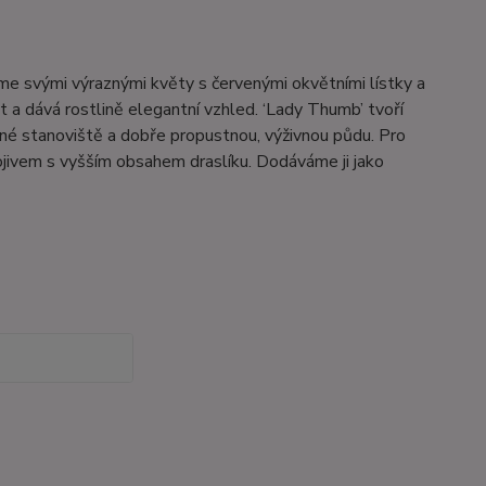
me svými výraznými květy s červenými okvětními lístky a
 a dává rostlině elegantní vzhled. ‘Lady Thumb’ tvoří
nné stanoviště a dobře propustnou, výživnou půdu. Pro
nojivem s vyšším obsahem draslíku. Dodáváme ji jako