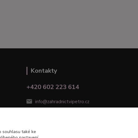
Kontakty
+420 602 223 614
info@zahradnictvipetro.cz
 souhlasu také ke
blíbeného nastavení