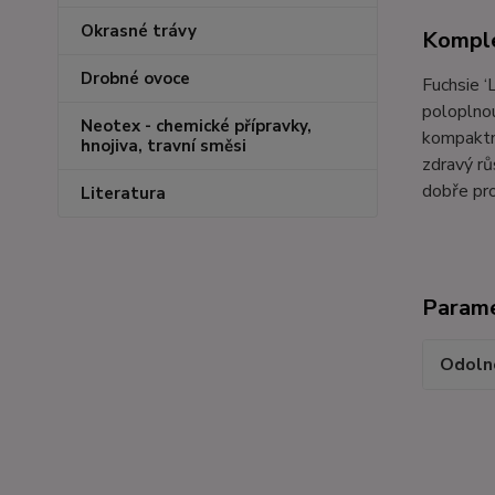
Okrasné trávy
Komple
Drobné ovoce
Fuchsie ‘
poloplnou
Neotex - chemické přípravky,
kompaktní
hnojiva, travní směsi
zdravý rů
dobře pro
Literatura
Param
Odoln