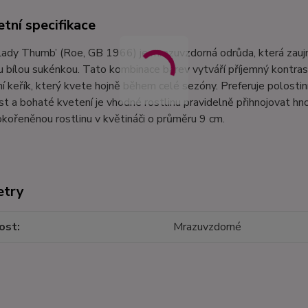
tní specifikace
Lady Thumb’ (Roe, GB 1966) je mrazuvzdorná odrůda, která zauj
 bílou sukénkou. Tato kombinace barev vytváří příjemný kontrast
 keřík, který kvete hojně během celé sezóny. Preferuje polosti
st a bohaté kvetení je vhodné rostlinu pravidelně přihnojovat h
kořeněnou rostlinu v květináči o průměru 9 cm.
etry
ost
Mrazuvzdorné