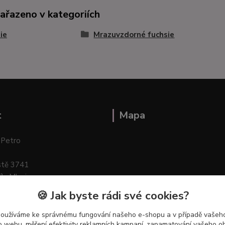
zařazeno v kategoriích
ie
Mrazuvzdorné fuchsie
t
Mapa
 Petro
stě 3741
ík–Mlazice
🍪 Jak byste rádi své cookies?
používáme ke správnému fungování našeho e-shopu a v případě vašeho
k o webu, měření efektivity reklamních kampaní, zapamatování vašeho o