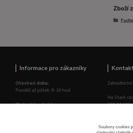
Zboží 
Fuchs
Informace pro zákazníky
Kontak
Otevírací doba:
Zahradnictví
Pondělí až pátek: 8-16 hod.
Na Staré ce
Obchodní podmínky
276 01 Měln
Online odstoupení od kupní smlouvy
Soubory cookies 
sledování statisti