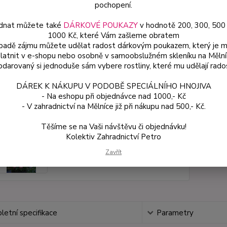
pochopení.
dnat můžete také
DÁRKOVÉ POUKAZY
v hodnotě 200, 300, 500
Dos
1000 Kč, které Vám zašleme obratem
Var
ípadě zájmu můžete udělat radost dárkovým poukazem, který je 
latnit v e-shopu nebo osobně v samoobslužném skleníku na Mělní
darovaný si jednoduše sám vybere rostliny, které mu udělají rado
59
DÁREK K NÁKUPU V PODOBĚ SPECIÁLNÍHO HNOJIVA
53 
- Na eshopu při objednávce nad 1000,- Kč
- V zahradnictví na Mělníce již při nákupu nad 500,- Kč.
Číslo p
Těšíme se na Vaši návštěvu či objednávku!
Variant
Kolektiv Zahradnictví Petro
Zavřít
etní specifikace
Parametry