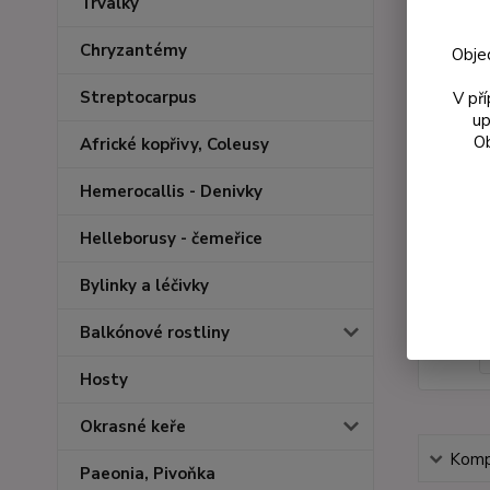
Trvalky
Chryzantémy
Obje
Streptocarpus
V př
up
Ob
Africké kopřivy, Coleusy
Hemerocallis - Denivky
Helleborusy - čemeřice
Bylinky a léčivky
Balkónové rostliny
Hosty
Okrasné keře
Kompl
Paeonia, Pivoňka