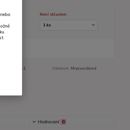
 nebo
tupnost
Není skladem
ianta
možné
ku.
st.
 Kč
Kč
bez DPH
roduktu:
299-1
Odolnost:
Mrazuvzdorné
a:
1 ks
Hodnocení
0