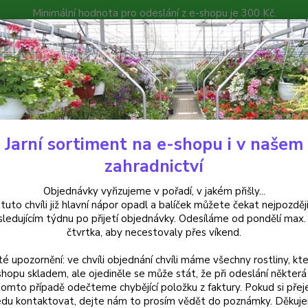
Minimální hodnota pro odeslání z e-shopu je 300 Kč.
íček můžete čekat nejpozději v následujícím týdnu po přijetí objedná
atalog
Poradna
Kontakty
Nevíte
Hledat
+420
Jarní sortiment na e-shopu i v našem
uchsie
Lady Thumb Fuchsie (Roe GB 1966)-mrazuvzdorná - 1 ks
zahradnictví
 Thumb Fuchsie (Roe GB 1966)-
Objednávky vyřizujeme v pořadí, v jakém přišly...
 tuto chvíli již hlavní nápor opadl a balíček můžete čekat nejpozději
sledujícím týdnu po přijetí objednávky. Odesíláme od pondělí max.
čtvrtka, aby necestovaly přes víkend.
Fuchsi
té upozornění: ve chvíli objednání chvíli máme všechny rostliny, kte
lístky
shopu skladem, ale ojediněle se může stát, že při odeslání některá 
bohatě
tomto případě odečteme chybějící položku z faktury. Pokud si přej
celý p
du kontaktovat, dejte nám to prosím vědět do poznámky. Děkuj