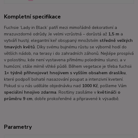
Kompletní specifikace
Fuchsie ‘Lady in Black’ patří mezi mimořádně dekorativní a
mrazuvzdorné odrůdy. Je velmi vzrůstná – dorůstá až
1,5 m
a
vytváří hustý, elegantní keř obsypaný množstvím
středně velkých
tmavých květů
. Díky svému bujnému růstu se výborně hodí do
větších nádob, na terasy i do zahradních záhonů. Nejlépe prospívá
v polostínu, kde není vystavena přímému polednímu slunci, a v
humózní, stále mírně vlhké půdě. Během vegetace je třeba fuchsii
1× týdně přihnojovat hnojivem s vyšším obsahem draslíku
,
které podpoří bohaté nasazování poupat a intenzivní kvetení.
Pokud si u nás uděláte objednávku nad
1000 Kč
, pošleme Vám
speciální hnojivo zdarma
. Rostliny zasíláme v
květináči o
průměru 9 cm
, dobře prokořeněné a připravené k výsadbě.
Parametry