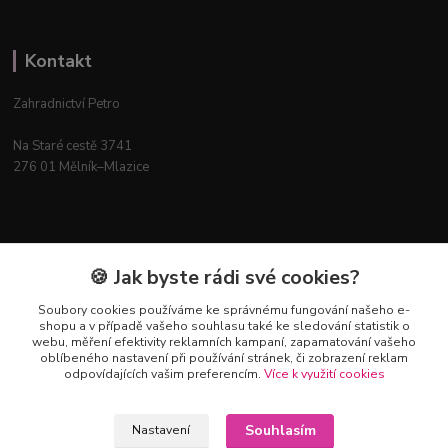
Kontakt
Zahradnictví Petro
Na Staré cestě 3741
276 01 Mělník–Mlazice
Mapa
🍪 Jak byste rádi své cookies?
Soubory cookies používáme ke správnému fungování našeho e-
shopu a v případě vašeho souhlasu také ke sledování statistik o
webu, měření efektivity reklamních kampaní, zapamatování vašeho
oblíbeného nastavení při používání stránek, či zobrazení reklam
odpovídajících vašim preferencím.
Více k využití cookies
Souhlasím
Nastavení