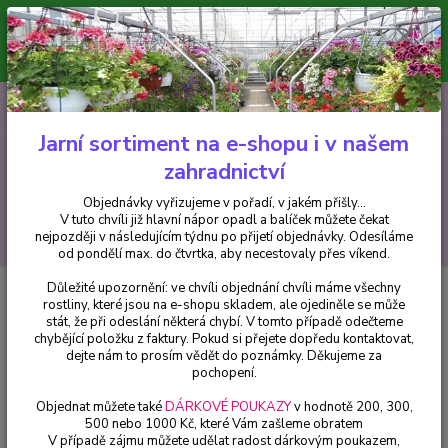
Minimální hodnota pro odeslání z e-shopu je 300 Kč.
V tuto chvíli již hlavní nápor objednávek opadl a balíček můžete čekat
nejpozději v následujícím týdnu po přijetí objednávky. Objednávky
vyřizujeme v pořadí, v jakém přišly...
0
ks
CZK
+420 602 223 614
za
0 Kč
Jarní sortiment na e-shopu i v našem
zahradnictví
Menu
Objednávky vyřizujeme v pořadí, v jakém přišly...
V tuto chvíli již hlavní nápor opadl a balíček můžete čekat
Hledat
nejpozději v následujícím týdnu po přijetí objednávky. Odesíláme
od pondělí max. do čtvrtka, aby necestovaly přes víkend.
Důležité upozornění: ve chvíli objednání chvíli máme všechny
Úvod
Fuchsie
Lady In Black-mrazuvzdorná - 1 ks
rostliny, které jsou na e-shopu skladem, ale ojediněle se může
stát, že při odeslání některá chybí. V tomto případě odečteme
Lady In Black-mrazuvzdorná - 1
chybějící položku z faktury. Pokud si přejete dopředu kontaktovat,
ks
dejte nám to prosím vědět do poznámky. Děkujeme za
pochopení.
Objednat můžete také
DÁRKOVÉ POUKAZY
v hodnotě 200, 300,
500 nebo 1000 Kč, které Vám zašleme obratem
V případě zájmu můžete udělat radost dárkovým poukazem,