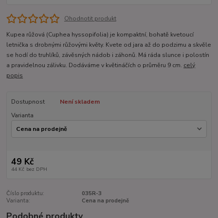
Ohodnotit produkt
Kupea růžová (Cuphea hyssopifolia) je kompaktní, bohatě kvetoucí
letnička s drobnými růžovými květy. Kvete od jara až do podzimu a skvěle
se hodí do truhlíků, závěsných nádob i záhonů. Má ráda slunce i polostín
a pravidelnou zálivku. Dodáváme v květináčích o průměru 9 cm.
celý
popis
Dostupnost
Není skladem
Varianta
49 Kč
44 Kč
bez DPH
Číslo produktu:
035R-3
Varianta:
Cena na prodejně
Podobné produkty