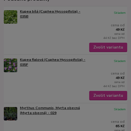
Kupea bílá (Cuphea Hyssopifolia) -
Skladem
035B
cena od
49 Kč
cena od
44 Kč
bez DPH
Zvolit variantu
Kupea fialová (Cuphea Hyssopifolia) -
Skladem
035F
cena od
49 Kč
cena od
44 Kč
bez DPH
Zvolit variantu
Myrthus Communis, Myrta obecná
Skladem
(Myrta obecná) - 029
cena od
65 Kč
cena od