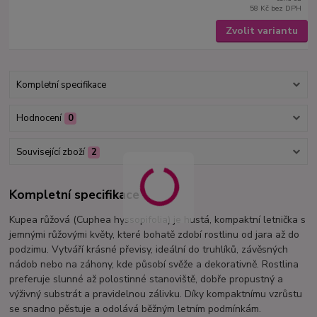
58 Kč
bez DPH
Zvolit variantu
Kompletní specifikace
Hodnocení
0
Související zboží
2
Kompletní specifikace
Kupea růžová (Cuphea hyssopifolia) je hustá, kompaktní letnička s
jemnými růžovými květy, které bohatě zdobí rostlinu od jara až do
podzimu. Vytváří krásné převisy, ideální do truhlíků, závěsných
nádob nebo na záhony, kde působí svěže a dekorativně. Rostlina
preferuje slunné až polostinné stanoviště, dobře propustný a
výživný substrát a pravidelnou zálivku. Díky kompaktnímu vzrůstu
se snadno pěstuje a odolává běžným letním podmínkám.