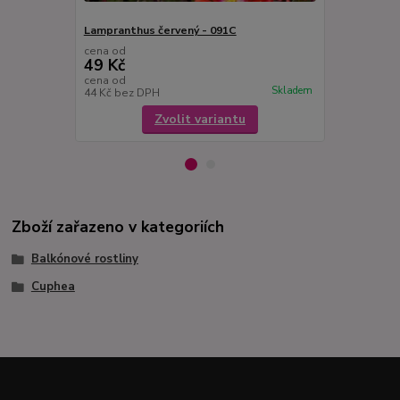
Lampranthus červený - 091C
Lampranthus
cena od
cena od
49 Kč
49 Kč
cena od
cena od
Skladem
44 Kč
bez DPH
44 Kč
bez D
Zvolit variantu
Zboží zařazeno v kategoriích
Balkónové rostliny
Cuphea