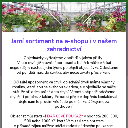
Minimální hodnota pro odeslání z e-shopu je 300 Kč.
V tuto chvíli již hlavní nápor objednávek opadl a balíček můžete čekat
nejpozději v následujícím týdnu po přijetí objednávky. Objednávky
vyřizujeme v pořadí, v jakém přišly...
0
ks
CZK
+420 602 223 614
za
0 Kč
Jarní sortiment na e-shopu i v našem
zahradnictví
Menu
Objednávky vyřizujeme v pořadí, v jakém přišly...
V tuto chvíli již hlavní nápor opadl a balíček můžete čekat
Hledat
nejpozději v následujícím týdnu po přijetí objednávky. Odesíláme
od pondělí max. do čtvrtka, aby necestovaly přes víkend.
Důležité upozornění: ve chvíli objednání chvíli máme všechny
Úvod
Balkónové rostliny
Kupea růžová (Cuphea Hyssopifolia) - cena na
rostliny, které jsou na e-shopu skladem, ale ojediněle se může
prodejně
stát, že při odeslání některá chybí. V tomto případě odečteme
chybějící položku z faktury. Pokud si přejete dopředu kontaktovat,
Kupea růžová (Cuphea
dejte nám to prosím vědět do poznámky. Děkujeme za
Hyssopifolia) - cena na prodejně
pochopení.
Objednat můžete také
DÁRKOVÉ POUKAZY
v hodnotě 200, 300,
500 nebo 1000 Kč, které Vám zašleme obratem
V případě zájmu můžete udělat radost dárkovým poukazem,