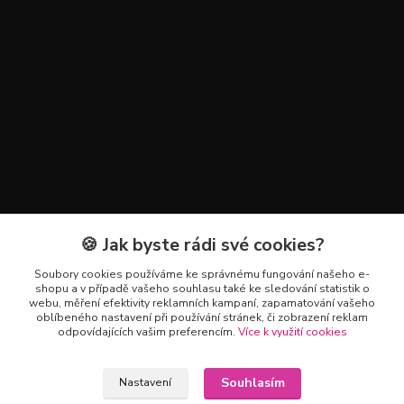
🍪 Jak byste rádi své cookies?
Kontakty
Soubory cookies používáme ke správnému fungování našeho e-
+420 602 223 614
shopu a v případě vašeho souhlasu také ke sledování statistik o
webu, měření efektivity reklamních kampaní, zapamatování vašeho
oblíbeného nastavení při používání stránek, či zobrazení reklam
info@zahradnictvipetro.cz
odpovídajících vašim preferencím.
Více k využití cookies
Souhlasím
Nastavení