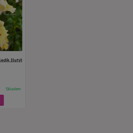
edík žlutý)
Skladem