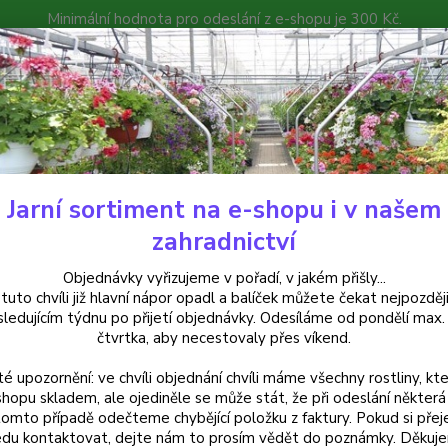
Minimální hodnota pro odeslání z e-shopu je 300 Kč.
íček můžete čekat nejpozději v následujícím týdnu po přijetí objedná
atalog
Poradna
Kontakty
Nevíte
Hledat
+420
Jarní sortiment na e-shopu i v našem
alkónové rostliny
Kupea fialová (Cuphea Hyssopifolia) - cena na prode
zahradnictví
a fialová (Cuphea Hyssopifolia)
Objednávky vyřizujeme v pořadí, v jakém přišly...
 tuto chvíli již hlavní nápor opadl a balíček můžete čekat nejpozději
sledujícím týdnu po přijetí objednávky. Odesíláme od pondělí max.
čtvrtka, aby necestovaly přes víkend.
Kupea 
té upozornění: ve chvíli objednání chvíli máme všechny rostliny, kte
letnič
shopu skladem, ale ojediněle se může stát, že při odeslání některá 
skvěle
tomto případě odečteme chybějící položku z faktury. Pokud si přej
slunce
du kontaktovat, dejte nám to prosím vědět do poznámky. Děkuj