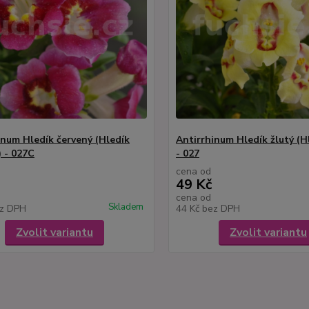
inum Hledík červený (Hledík
Antirrhinum Hledík žlutý (Hl
) - 027C
- 027
cena od
49 Kč
cena od
Skladem
z DPH
44 Kč
bez DPH
Zvolit variantu
Zvolit variantu