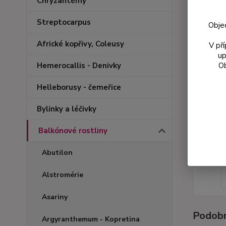
Chryzantémy
Streptocarpus
Obje
Africké kopřivy, Coleusy
V př
up
Ob
Hemerocallis - Denivky
Helleborusy - čemeřice
Bylinky a léčivky
Balkónové rostliny
Abutilon
Alstromérie
Asariny
Podobn
Argyranthemum - Kopretina