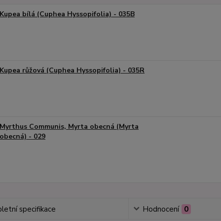
Kupea bílá (Cuphea Hyssopifolia) - 035B
Kupea růžová (Cuphea Hyssopifolia) - 035R
Myrthus Communis, Myrta obecná (Myrta
obecná) - 029
etní specifikace
Hodnocení
0