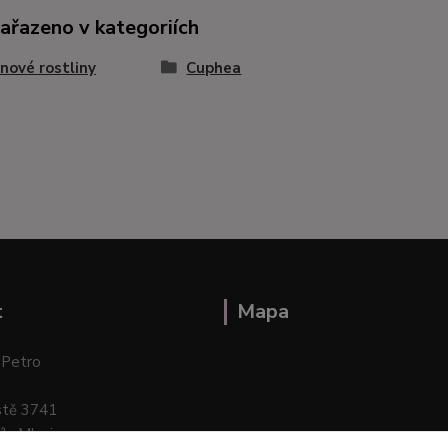
zařazeno v kategoriích
nové rostliny
Cuphea
t
Mapa
 Petro
stě 3741
ík–Mlazice