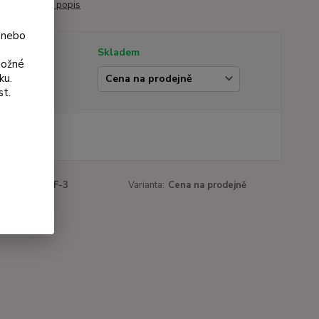
u 9 cm.
celý popis
 nebo
tupnost
Skladem
možné
ku.
ianta
st.
 Kč
Kč
bez DPH
roduktu:
035F-3
Varianta:
Cena na prodejně