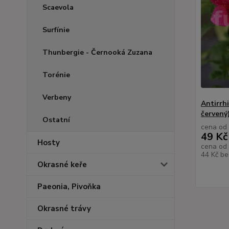
Scaevola
Surfínie
Thunbergie - Černooká Zuzana
Torénie
Verbeny
Antirrh
červený
Ostatní
cena od
49 Kč
Hosty
cena od
44 Kč
be
Okrasné keře
Paeonia, Pivoňka
Okrasné trávy