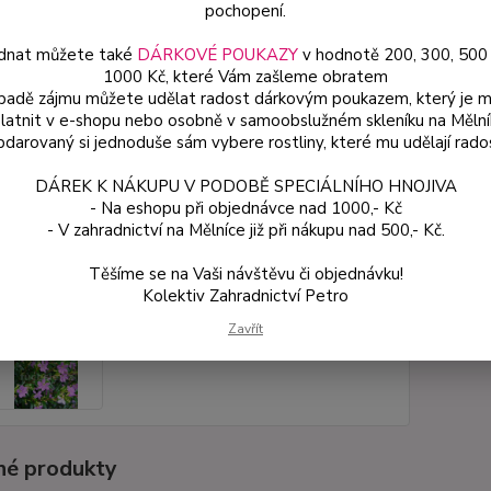
průměr
pochopení.
dnat můžete také
DÁRKOVÉ POUKAZY
v hodnotě 200, 300, 500
1000 Kč, které Vám zašleme obratem
Dos
ípadě zájmu můžete udělat radost dárkovým poukazem, který je 
latnit v e-shopu nebo osobně v samoobslužném skleníku na Mělní
Var
darovaný si jednoduše sám vybere rostliny, které mu udělají rado
DÁREK K NÁKUPU V PODOBĚ SPECIÁLNÍHO HNOJIVA
49
- Na eshopu při objednávce nad 1000,- Kč
44 
- V zahradnictví na Mělníce již při nákupu nad 500,- Kč.
Těšíme se na Vaši návštěvu či objednávku!
Číslo p
Kolektiv Zahradnictví Petro
Zavřít
é produkty