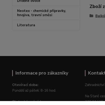
Drobné ovoce
Zboží 
Neotex - chemické přípravky,
hnojiva, travní směsi
Balkó
Literatura
Informace pro zákazníky
Kontak
Otevírací doba:
Zahradnictví
Pondělí až pátek: 8-16 hod.
Na Staré ce
Obchodní podmínky
276 01 Měln