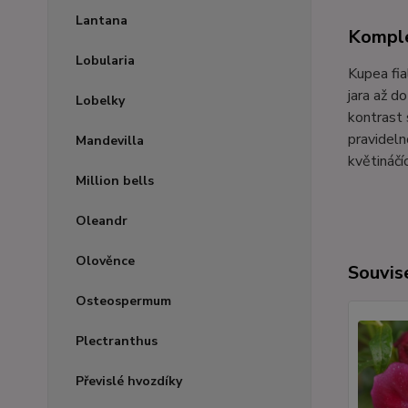
Lantana
Komple
Lobularia
Kupea fia
jara až d
Lobelky
kontrast 
pravideln
Mandevilla
květináčí
Million bells
Oleandr
Olověnce
Souvise
Osteospermum
Plectranthus
Převislé hvozdíky