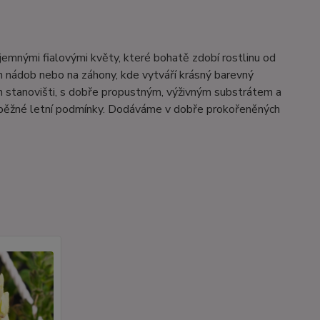
 jemnými fialovými květy, které bohatě zdobí rostlinu od
ých nádob nebo na záhony, kde vytváří krásný barevný
m stanovišti, s dobře propustným, výživným substrátem a
í běžné letní podmínky. Dodáváme v dobře prokořeněných