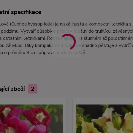
tní specifikace
lová (Cuphea hyssopifolia) je nízká, hustá a kompaktní letnička s
o podzimu. Vytváří působivé převisy, ideální do truhlíků, závěsn
s ostatními letničkami. Roste nejlépe na slunném až polostinné
ou zálivkou. Díky kompaktnímu tvaru se snadno pěstuje a vydrž
ch o průměru 9 cm, připravenou k výsadbě.
jící zboží
2