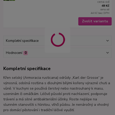
cena od
49 Kč
cena od
44 Kč
bez DPH
Zvolit variantu
Kompletní specifikace
Hodnocení
0
Kompletní specifikace
Křen selský (Armoracia rusticana) odrůdy „Karl der Grosse“ je
výnosná, odolná rostlina s dlouhými bílými kořeny výrazné chuti a
vůně. V kuchyni se používá čerstvý nebo nastrouhaný k masu,
uzeninám či omáčkám. Léčivě působí proti nachlazení, podporuje
trávení a má silné antibakteriální účinky. Roste nejlépe na
slunném stanovišti s hlinitou, vlhčí půdou. Je nenáročný a vhodný
pro domácí pěstování i tradiční léčivé využití.