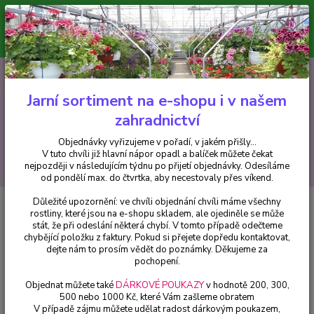
Minimální hodnota pro odeslání z e-shopu je 300 Kč.
V tuto chvíli již hlavní nápor objednávek opadl a balíček můžete čekat
nejpozději v následujícím týdnu po přijetí objednávky. Objednávky
vyřizujeme v pořadí, v jakém přišly...
0
ks
CZK
+420 602 223 614
za
0 Kč
Jarní sortiment na e-shopu i v našem
zahradnictví
Menu
Objednávky vyřizujeme v pořadí, v jakém přišly...
V tuto chvíli již hlavní nápor opadl a balíček můžete čekat
Hledat
nejpozději v následujícím týdnu po přijetí objednávky. Odesíláme
od pondělí max. do čtvrtka, aby necestovaly přes víkend.
Důležité upozornění: ve chvíli objednání chvíli máme všechny
Úvod
Bylinky a léčivky
Křen selský, Karl der Grosse - cena za kus v 3-
rostliny, které jsou na e-shopu skladem, ale ojediněle se může
kusovém balení
stát, že při odeslání některá chybí. V tomto případě odečteme
chybějící položku z faktury. Pokud si přejete dopředu kontaktovat,
Křen selský, Karl der Grosse -
dejte nám to prosím vědět do poznámky. Děkujeme za
cena za kus v 3-kusovém balení
pochopení.
Objednat můžete také
DÁRKOVÉ POUKAZY
v hodnotě 200, 300,
500 nebo 1000 Kč, které Vám zašleme obratem
V případě zájmu můžete udělat radost dárkovým poukazem,