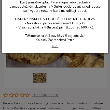
který je možné uplatnit v e-shopu nebo osobně v
samoobslužném skleníku na Mělníku. Obdarovaný si jednoduše
sám vybere rostliny, které mu udělají radost.
DÁREK K NÁKUPU V PODOBĚ SPECIÁLNÍHO HNOJIVA
- Na eshopu při objednávce nad 1000,- Kč
- V zahradnictví na Mělníce již při nákupu nad 500,- Kč.
Těšíme se na Vaši návštěvu či objednávku!
Kolektiv Zahradnictví Petro
Zavřít
Ohodnotit produkt
Křen selský „Karl der Grosse“ je silná, aromatická odrůda s mohutnými
kořeny. Používá se jako koření i léčivka – podporuje trávení, pročišťuje