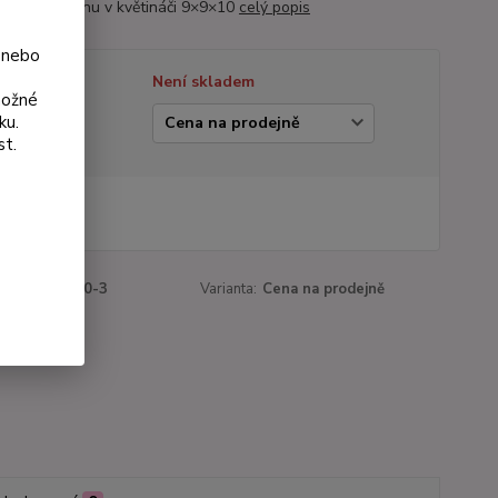
něnou rostlinu v květináči 9×9×10
celý popis
 nebo
tupnost
Není skladem
možné
ku.
ianta
st.
 Kč
Kč
bez DPH
roduktu:
3040-3
Varianta:
Cena na prodejně