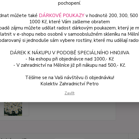
zakoře
pochopení.
dnat můžete také
DÁRKOVÉ POUKAZY
v hodnotě 200, 300, 500
1000 Kč, které Vám zašleme obratem
Dos
ípadě zájmu můžete udělat radost dárkovým poukazem, který je 
latnit v e-shopu nebo osobně v samoobslužném skleníku na Mělní
Var
darovaný si jednoduše sám vybere rostliny, které mu udělají rado
DÁREK K NÁKUPU V PODOBĚ SPECIÁLNÍHO HNOJIVA
54
- Na eshopu při objednávce nad 1000,- Kč
48 
- V zahradnictví na Mělníce již při nákupu nad 500,- Kč.
Těšíme se na Vaši návštěvu či objednávku!
Číslo p
Kolektiv Zahradnictví Petro
Zavřít