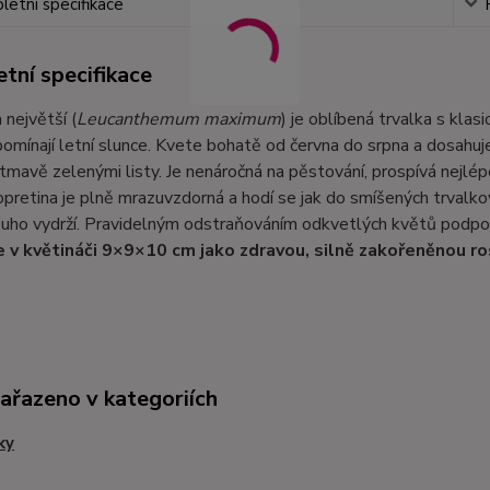
etní specifikace
tní specifikace
 největší (
Leucanthemum maximum
) je oblíbená trvalka s kl
pomínají letní slunce. Kvete bohatě od června do srpna a dosah
tmavě zelenými listy. Je nenáročná na pěstování, prospívá nejlé
pretina je plně mrazuvzdorná a hodí se jak do smíšených trvalkov
uho vydrží. Pravidelným odstraňováním odkvetlých květů podpoř
 v květináči 9×9×10 cm jako zdravou, silně zakořeněnou ro
zařazeno v kategoriích
ky