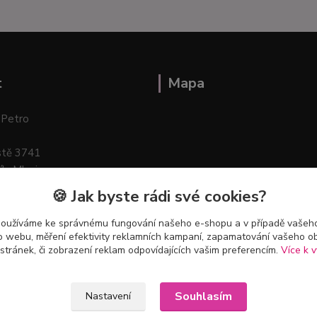
t
Mapa
 Petro
stě 3741
ík–Mlazice
🍪 Jak byste rádi své cookies?
používáme ke správnému fungování našeho e-shopu a v případě vašeho
k o webu, měření efektivity reklamních kampaní, zapamatování vašeho o
 stránek, či zobrazení reklam odpovídajících vašim preferencím.
Více k v
Souhlasím
Nastavení