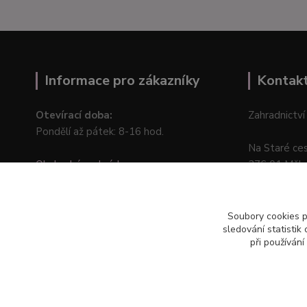
Informace pro zákazníky
Kontak
Otevírací doba:
Zahradnictví
Pondělí až pátek: 8-16 hod.
Na Staré ce
Obchodní podmínky
276 01 Měln
Online odstoupení od kupní smlouvy
Soubory cookies 
sledování statisti
při používání