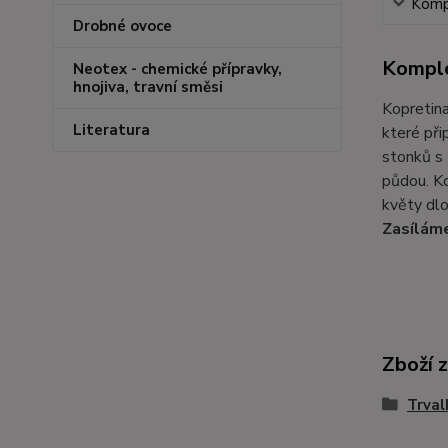
Kompl
Drobné ovoce
Komple
Neotex - chemické přípravky,
hnojiva, travní směsi
Kopretina
Literatura
které při
stonků s 
půdou. Ko
květy dlo
Zasíláme
Zboží 
Trval