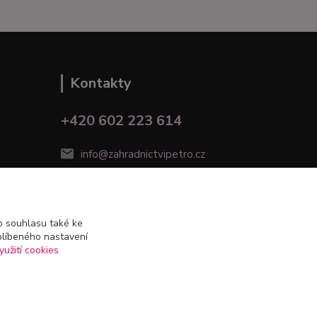
Kontakty
+420 602 223 614
info@zahradnictvipetro.cz
 souhlasu také ke
blíbeného nastavení
yužití cookies