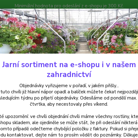
Minimální hodnota pro odeslání z e-shopu je 300 Kč.
íček můžete čekat nejpozději v následujícím týdnu po přijetí objedná
atalog
Poradna
Kontakty
Nevíte
Hledat
+420
Jarní sortiment na e-shopu i v našem
rvalky
Kopretina (Leucanthemum Maximum) - cena na prodejně
zahradnictví
etina (Leucanthemum Maximum)
Objednávky vyřizujeme v pořadí, v jakém přišly...
 tuto chvíli již hlavní nápor opadl a balíček můžete čekat nejpozději
sledujícím týdnu po přijetí objednávky. Odesíláme od pondělí max.
čtvrtka, aby necestovaly přes víkend.
Leucan
té upozornění: ve chvíli objednání chvíli máme všechny rostliny, kte
trvalk
shopu skladem, ale ojediněle se může stát, že při odeslání některá 
srpna 
tomto případě odečteme chybějící položku z faktury. Pokud si přej
ideáln
du kontaktovat, dejte nám to prosím vědět do poznámky. Děkuj