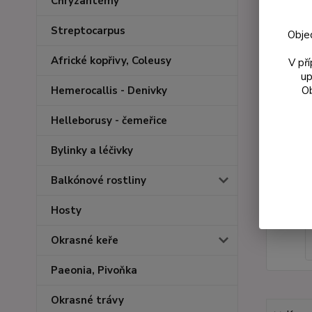
Chryzantémy
Streptocarpus
Obje
Africké kopřivy, Coleusy
V př
up
Ob
Hemerocallis - Denivky
Helleborusy - čemeřice
Bylinky a léčivky
Balkónové rostliny
Hosty
Okrasné keře
Paeonia, Pivoňka
Okrasné trávy