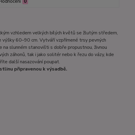
Hodnocení
0
asickým vzhledem velkých bílých květů se žlutým středem,
uje výšky 60–90 cm. Vytváří vzpřímené trsy pevných
pe na slunném stanovišti s dobře propustnou, živnou
ých záhonů, tak i jako solitér nebo k řezu do vázy, kde
íte další nasazování poupat.
stlinu připravenou k výsadbě.