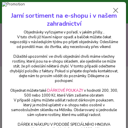
Minimální hodnota pro odeslání z e-shopu je 300 Kč.
V tuto chvíli již hlavní nápor objednávek opadl a balíček můžete čekat
Jarní sortiment na e-shopu i v našem
nejpozději v následujícím týdnu po přijetí objednávky. Objednávky
vyřizujeme v pořadí, v jakém přišly...
zahradnictví
0
ks
CZK
+420 602 223 614
Objednávky vyřizujeme v pořadí, v jakém přišly...
za
0 Kč
V tuto chvíli již hlavní nápor opadl a balíček můžete čekat
nejpozději v následujícím týdnu po přijetí objednávky. Odesíláme
Menu
od pondělí max. do čtvrtka, aby necestovaly přes víkend.
Důležité upozornění: ve chvíli objednání chvíli máme všechny
Hledat
rostliny, které jsou na e-shopu skladem, ale ojediněle se může
stát, že při odeslání některá chybí. V tomto případě odečteme
chybějící položku z faktury. Pokud si přejete dopředu kontaktovat,
Úvod
Trvalky
Kopretina (Leucanthemum Maximum) - cena za kus v 3-
dejte nám to prosím vědět do poznámky. Děkujeme za
kusovém balení
pochopení.
Kopretina (Leucanthemum
Objednat můžete také
DÁRKOVÉ POUKAZY
v hodnotě 200, 300,
500 nebo 1000 Kč, které Vám zašleme obratem
Maximum) - cena za kus v 3-
V případě zájmu můžete udělat radost dárkovým poukazem,
kusovém balení
který je možné uplatnit v e-shopu nebo osobně v
samoobslužném skleníku na Mělníku. Obdarovaný si jednoduše
sám vybere rostliny, které mu udělají radost.
DÁREK K NÁKUPU V PODOBĚ SPECIÁLNÍHO HNOJIVA