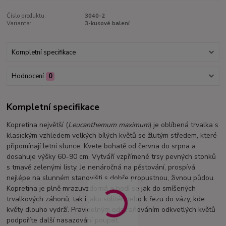
Číslo produktu:
3040-2
Varianta:
3-kusové balení
Kompletní specifikace
Hodnocení
0
Kompletní specifikace
Kopretina největší (
Leucanthemum maximum
) je oblíbená trvalka s
klasickým vzhledem velkých bílých květů se žlutým středem, které
připomínají letní slunce. Kvete bohatě od června do srpna a
dosahuje výšky 60–90 cm. Vytváří vzpřímené trsy pevných stonků
s tmavě zelenými listy. Je nenáročná na pěstování, prospívá
nejlépe na slunném stanovišti s dobře propustnou, živnou půdou.
Kopretina je plně mrazuvzdorná a hodí se jak do smíšených
trvalkových záhonů, tak i jako solitér nebo k řezu do vázy, kde
květy dlouho vydrží. Pravidelným odstraňováním odkvetlých květů
podpoříte další nasazování poupat.