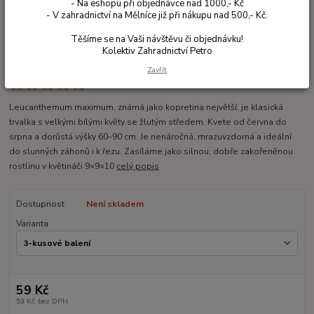
- Na eshopu při objednávce nad 1000,- Kč
- V zahradnictví na Mělníce již při nákupu nad 500,- Kč.
Těšíme se na Vaši návštěvu či objednávku!
Kolektiv Zahradnictví Petro
Zavřít
Ohodnotit produkt
Leucanthemum maximum, známá jako kopretina největší, je klasická
trvalka s velkými bílými květy se žlutým středem. Kvete od června do
srpna a dorůstá výšky 60–90 cm. Je nenáročná, mrazuvzdorná a ideální
do slunných záhonů i k řezu. Zasíláme jako silnou, dobře zakořeněnou
rostlinu v květináči 9×9×10
celý popis
Dostupnost
Není skladem
Varianta
59 Kč
53 Kč
bez DPH