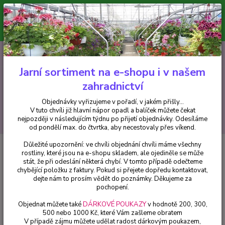
Minimální hodnota pro odeslání z e-shopu je 300 Kč.
V tuto chvíli již hlavní nápor objednávek opadl a balíček můžete čekat
nejpozději v následujícím týdnu po přijetí objednávky. Objednávky
vyřizujeme v pořadí, v jakém přišly...
0
ks
CZK
+420 602 223 614
za
0 Kč
Jarní sortiment na e-shopu i v našem
zahradnictví
Menu
Objednávky vyřizujeme v pořadí, v jakém přišly...
V tuto chvíli již hlavní nápor opadl a balíček můžete čekat
Hledat
nejpozději v následujícím týdnu po přijetí objednávky. Odesíláme
od pondělí max. do čtvrtka, aby necestovaly přes víkend.
Důležité upozornění: ve chvíli objednání chvíli máme všechny
Úvod
Trvalky
Kopretina (Leucanthemum Maximum)
rostliny, které jsou na e-shopu skladem, ale ojediněle se může
stát, že při odeslání některá chybí. V tomto případě odečteme
Kopretina (Leucanthemum
chybějící položku z faktury. Pokud si přejete dopředu kontaktovat,
Maximum)
dejte nám to prosím vědět do poznámky. Děkujeme za
pochopení.
Objednat můžete také
DÁRKOVÉ POUKAZY
v hodnotě 200, 300,
500 nebo 1000 Kč, které Vám zašleme obratem
V případě zájmu můžete udělat radost dárkovým poukazem,