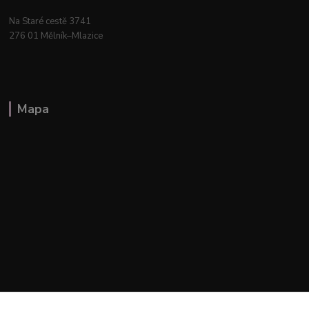
Na Staré cestě 3741
276 01 Mělník–Mlazice
Mapa