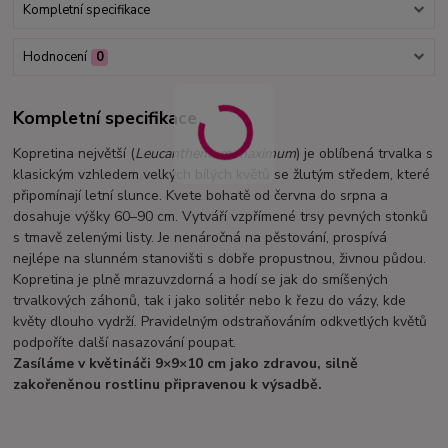
Kompletní specifikace
Hodnocení
0
Kompletní specifikace
Kopretina největší (
Leucanthemum maximum
) je oblíbená trvalka s
klasickým vzhledem velkých bílých květů se žlutým středem, které
připomínají letní slunce. Kvete bohatě od června do srpna a
dosahuje výšky 60–90 cm. Vytváří vzpřímené trsy pevných stonků
s tmavě zelenými listy. Je nenáročná na pěstování, prospívá
nejlépe na slunném stanovišti s dobře propustnou, živnou půdou.
Kopretina je plně mrazuvzdorná a hodí se jak do smíšených
trvalkových záhonů, tak i jako solitér nebo k řezu do vázy, kde
květy dlouho vydrží. Pravidelným odstraňováním odkvetlých květů
podpoříte další nasazování poupat.
Zasíláme v květináči 9×9×10 cm jako zdravou, silně
zakořeněnou rostlinu připravenou k výsadbě.