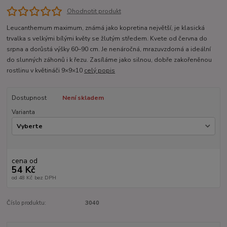
Ohodnotit produkt
Leucanthemum maximum, známá jako kopretina největší, je klasická
trvalka s velkými bílými květy se žlutým středem. Kvete od června do
srpna a dorůstá výšky 60–90 cm. Je nenáročná, mrazuvzdorná a ideální
do slunných záhonů i k řezu. Zasíláme jako silnou, dobře zakořeněnou
rostlinu v květináči 9×9×10
celý popis
Dostupnost
Není skladem
Varianta
cena od
54 Kč
od
48 Kč
bez DPH
Číslo produktu:
3040