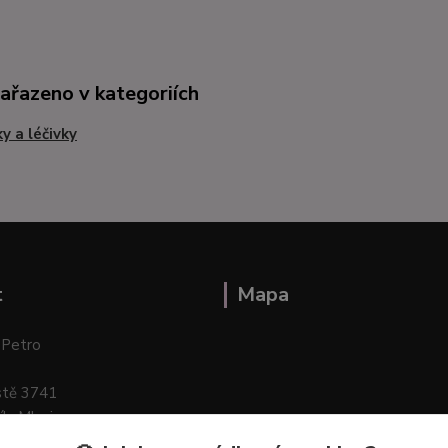
zařazeno v kategoriích
ky a léčivky
t
Mapa
 Petro
stě 3741
ík–Mlazice