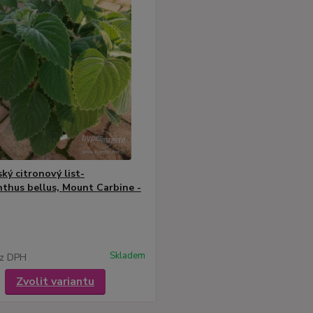
ký citronový list-
nthus bellus, Mount Carbine -
Skladem
z DPH
Zvolit variantu