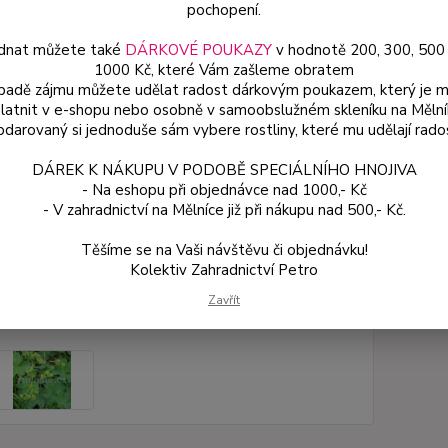
pochopení.
stahují
dnat můžete také
DÁRKOVÉ POUKAZY
v hodnotě 200, 300, 500
1000 Kč, které Vám zašleme obratem
Dos
ípadě zájmu můžete udělat radost dárkovým poukazem, který je 
latnit v e-shopu nebo osobně v samoobslužném skleníku na Mělní
Var
darovaný si jednoduše sám vybere rostliny, které mu udělají rado
DÁREK K NÁKUPU V PODOBĚ SPECIÁLNÍHO HNOJIVA
- Na eshopu při objednávce nad 1000,- Kč
49
- V zahradnictví na Mělníce již při nákupu nad 500,- Kč.
44 
Těšíme se na Vaši návštěvu či objednávku!
Kolektiv Zahradnictví Petro
Číslo p
Zavřít