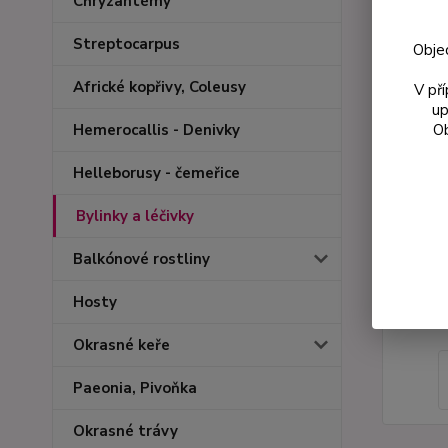
Chryzantémy
Streptocarpus
Obje
Africké kopřivy, Coleusy
V př
up
Ob
Hemerocallis - Denivky
Helleborusy - čemeřice
Bylinky a léčivky
Balkónové rostliny
Hosty
Okrasné keře
Paeonia, Pivoňka
Okrasné trávy