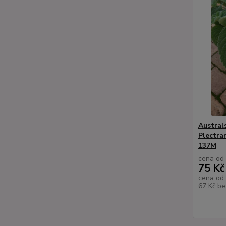
Australs
Plectra
137M
cena od
75 Kč
cena od
67 Kč
be