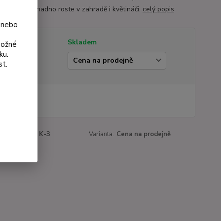
cí účinky a snadno roste v zahradě i květináči.
celý popis
 nebo
tupnost
Skladem
možné
ku.
ianta
st.
 Kč
Kč
bez DPH
roduktu:
164 K-3
Varianta:
Cena na prodejně