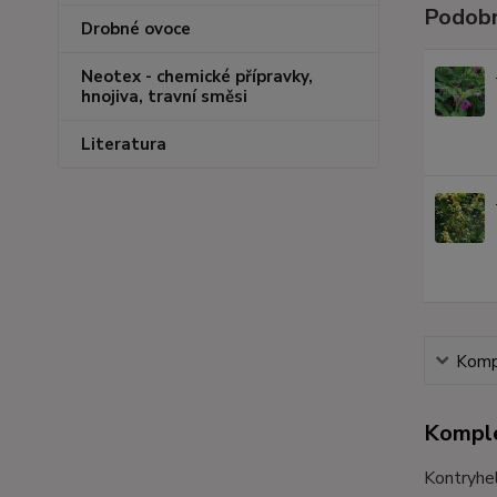
Podobn
Drobné ovoce
Neotex - chemické přípravky,
hnojiva, travní směsi
Literatura
Kompl
Komple
Kontryhel