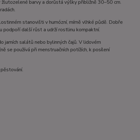
 žlutozelené barvy a dorůstá výšky přibližně 30–50 cm.
hradách.
lostinném stanovišti v humózní, mírně vlhké půdě. Dobře
 podpoří další růst a udrží rostlinu kompaktní.
o jarních salátů nebo bylinných čajů. V lidovém
ně se používá při menstruačních potížích, k posílení
 pěstování.