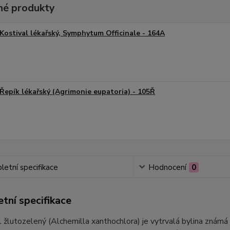
é produkty
Kostival lékařský, Symphytum Officinale - 164A
Řepík lékařský (Agrimonie eupatoria) - 105Ř
etní specifikace
Hodnocení
0
tní specifikace
 žlutozelený (Alchemilla xanthochlora) je vytrvalá bylina známá s