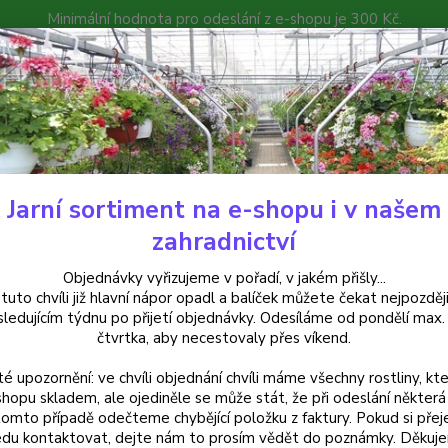
Minimální hodnota pro odeslání z e-shopu je 300 Kč.
íček můžete čekat nejpozději v následujícím týdnu po přijetí objedná
atalog
Poradna
Kontakty
Nevíte
Hledat
+420
Jarní sortiment na e-shopu i v našem
ylinky a léčivky
Kontryhel-Alchemilla xanthochlora (kontryhel žlutozelen
zahradnictví
ryhel-Alchemilla xanthochlora (
Objednávky vyřizujeme v pořadí, v jakém přišly...
 tuto chvíli již hlavní nápor opadl a balíček můžete čekat nejpozději
 na prodejně
sledujícím týdnu po přijetí objednávky. Odesíláme od pondělí max.
čtvrtka, aby necestovaly přes víkend.
té upozornění: ve chvíli objednání chvíli máme všechny rostliny, kte
Kontry
shopu skladem, ale ojediněle se může stát, že při odeslání některá 
tomto případě odečteme chybějící položku z faktury. Pokud si přej
jemnými
du kontaktovat, dejte nám to prosím vědět do poznámky. Děkuj
potíží