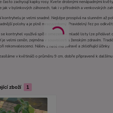
e často zachycují kapky rosy. Kvete drobnými nenápadnými květy
e jak v bylinkových záhonech, tak i v přírodních a venkovských za
 kontryhelu je velmi snadné. Nejlépe prospívá na slunném až po
hladnější polohy a je plně mrazuvzdorný. Pravidelný řez po odkvětu
 se kontryhel využívá spíše omezeně – mladé listy lze přidávat d
ví je velmi ceněn, zejména v souvislosti s ženským zdravím. Tradič
při rekonvalescenci. Nálev z natě má svíravé a zklidňující účinky.
zasíláme v květináči o průměru 9 cm, dobře připravené k dalšímu
jící zboží
1