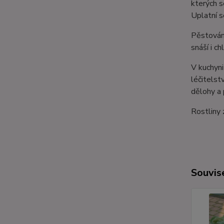
kterých s
Uplatní s
Pěstování
snáší i c
V kuchyni
léčitelst
dělohy a 
Rostliny 
Souvise