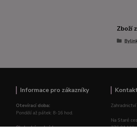
Zboží 
Bylin
Informace pro zákazníky
Kontak
Otevírací doba:
Zahradnictví
Pondělí až pátek: 8-16 hod.
Na Staré ce
Obchodní podmínky
276 01 Měln
Online odstoupení od kupní smlouvy