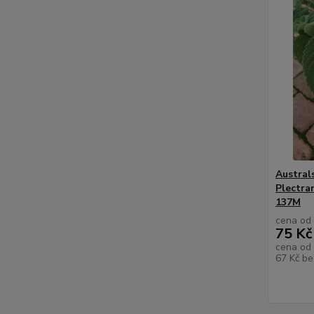
Australs
Plectra
137M
cena od
75 Kč
cena od
67 Kč
be