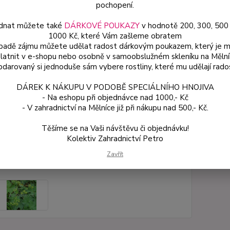
pochopení.
stahují
dnat můžete také
DÁRKOVÉ POUKAZY
v hodnotě 200, 300, 500
1000 Kč, které Vám zašleme obratem
Dos
ípadě zájmu můžete udělat radost dárkovým poukazem, který je 
latnit v e-shopu nebo osobně v samoobslužném skleníku na Mělní
Var
darovaný si jednoduše sám vybere rostliny, které mu udělají rado
DÁREK K NÁKUPU V PODOBĚ SPECIÁLNÍHO HNOJIVA
- Na eshopu při objednávce nad 1000,- Kč
54
- V zahradnictví na Mělníce již při nákupu nad 500,- Kč.
48 
Těšíme se na Vaši návštěvu či objednávku!
Kolektiv Zahradnictví Petro
Číslo p
Zavřít