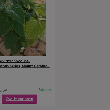
ký citronový list-
nthus bellus, Mount Carbine -
Skladem
z DPH
Zvolit variantu