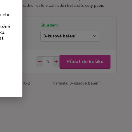
cí účinky a snadno roste v zahradě i květináči.
celý popis
 nebo
tupnost
Skladem
možné
ku.
ianta
st.
 Kč
Přidat do košíku
Kč
bez DPH
roduktu:
164 K-2
Varianta:
3-kusové balení