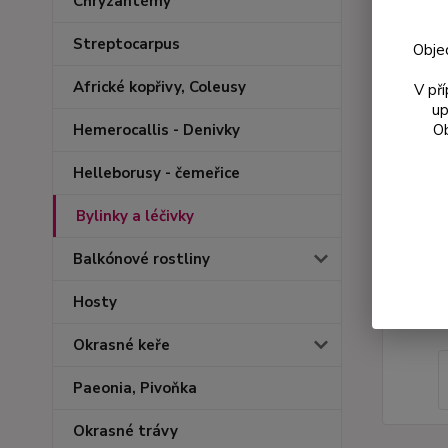
Chryzantémy
Streptocarpus
Obje
Africké kopřivy, Coleusy
V př
up
Ob
Hemerocallis - Denivky
Helleborusy - čemeřice
Bylinky a léčivky
Balkónové rostliny
Hosty
Okrasné keře
Paeonia, Pivoňka
Okrasné trávy