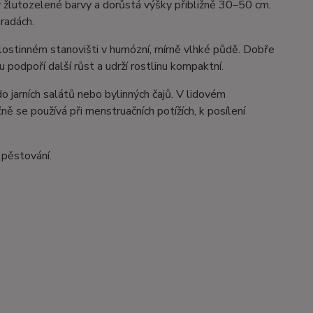
 žlutozelené barvy a dorůstá výšky přibližně 30–50 cm.
hradách.
lostinném stanovišti v humózní, mírně vlhké půdě. Dobře
 podpoří další růst a udrží rostlinu kompaktní.
o jarních salátů nebo bylinných čajů. V lidovém
ně se používá při menstruačních potížích, k posílení
 pěstování.