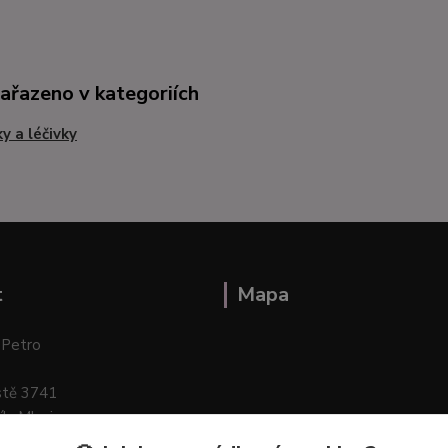
zařazeno v kategoriích
ky a léčivky
t
Mapa
 Petro
stě 3741
ík–Mlazice