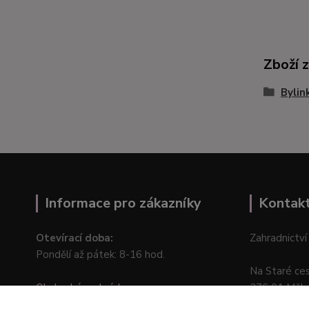
Zboží 
Bylin
Informace pro zákazníky
Kontak
Otevírací doba:
Zahradnictví
Pondělí až pátek: 8-16 hod.
Na Staré ce
Obchodní podmínky
276 01 Měln
Online odstoupení od kupní smlouvy