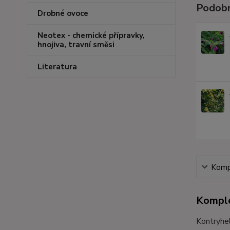
Podobn
Drobné ovoce
Neotex - chemické přípravky,
hnojiva, travní směsi
Literatura
Kompl
Komple
Kontryhel