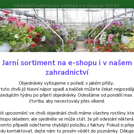
Minimální hodnota pro odeslání z e-shopu je 300 Kč.
íček můžete čekat nejpozději v následujícím týdnu po přijetí objedná
atalog
Poradna
Kontakty
Nevíte
Hledat
+420
Jarní sortiment na e-shopu i v našem
ylinky a léčivky
Kontryhel-Alchemilla xanthochlora (kontryhel žlutozelen
zahradnictví
ryhel-Alchemilla xanthochlora (
Objednávky vyřizujeme v pořadí, v jakém přišly...
 tuto chvíli již hlavní nápor opadl a balíček můžete čekat nejpozději
 za kus v 3-kusovém balení
sledujícím týdnu po přijetí objednávky. Odesíláme od pondělí max.
čtvrtka, aby necestovaly přes víkend.
té upozornění: ve chvíli objednání chvíli máme všechny rostliny, kte
Kontry
shopu skladem, ale ojediněle se může stát, že při odeslání některá 
tomto případě odečteme chybějící položku z faktury. Pokud si přej
jemnými
du kontaktovat, dejte nám to prosím vědět do poznámky. Děkuj
potíží