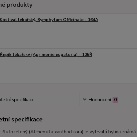
é produkty
Kostival lékařský, Symphytum Officinale - 164A
Řepík lékařský (Agrimonie eupatoria) - 105Ř
etní specifikace
Hodnocení
0
tní specifikace
 žlutozelený (Alchemilla xanthochlora) je vytrvalá bylina známá s