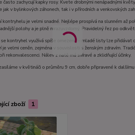
e často zachycují kapky rosy. Kvete drobnými nenápadnými květy
e jak v bylinkových záhonech, tak i v přírodních a venkovských za
 kontryhelu je velmi snadné. Nejlépe prospívá na slunném až po
hladnější polohy a je plně mrazuvzdorný. Pravidelný řez po odkvětu
 se kontryhel využívá spíše omezeně – mladé listy lze přidávat d
ví je velmi ceněn, zejména v souvislosti s ženským zdravím. Tradič
při rekonvalescenci. Nálev z natě má svíravé a zklidňující účinky.
zasíláme v květináči o průměru 9 cm, dobře připravené k dalšímu
jící zboží
1