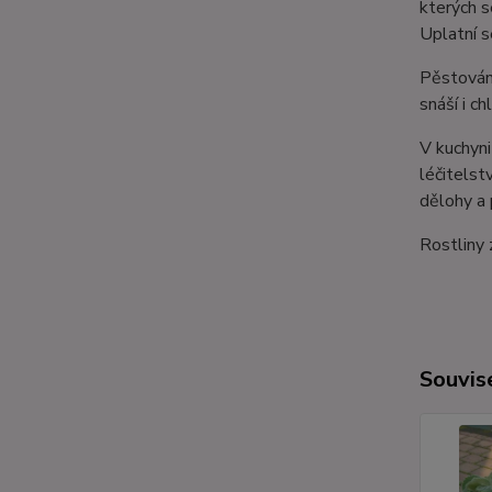
kterých s
Uplatní s
Pěstování
snáší i c
V kuchyni
léčitelst
dělohy a 
Rostliny 
Souvise