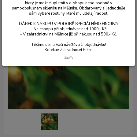
který je možné uplatnit v e-shopu nebo osobně v
samoobslužném skleníku na Mělníku. Obdarovaný si jednoduše
sám vybere rostliny, které mu udělají radost.
DÁREK K NÁKUPU V PODOBĚ SPECIÁLNÍHO HNOJIVA
- Na eshopu při objednávce nad 1000,- Kč
- V zahradnictví na Mělníce již při nákupu nad 500,- Kč.
Těšíme se na Vaši návštěvu či objednávku!
Kolektiv Zahradnictví Petro
Zavřít