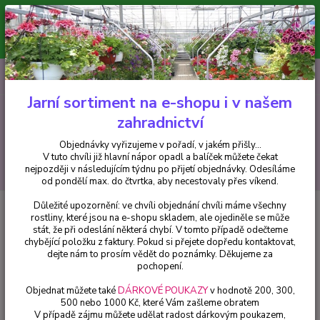
Minimální hodnota pro odeslání z e-shopu je 300 Kč.
V tuto chvíli již hlavní nápor objednávek opadl a balíček můžete čekat
nejpozději v následujícím týdnu po přijetí objednávky. Objednávky
vyřizujeme v pořadí, v jakém přišly...
0
ks
CZK
+420 602 223 614
za
0 Kč
Jarní sortiment na e-shopu i v našem
zahradnictví
Menu
Objednávky vyřizujeme v pořadí, v jakém přišly...
V tuto chvíli již hlavní nápor opadl a balíček můžete čekat
Hledat
nejpozději v následujícím týdnu po přijetí objednávky. Odesíláme
od pondělí max. do čtvrtka, aby necestovaly přes víkend.
Důležité upozornění: ve chvíli objednání chvíli máme všechny
Úvod
Drobné ovoce
Kiwi Issai - Actinidia Super Issai - cena na prodejně
rostliny, které jsou na e-shopu skladem, ale ojediněle se může
stát, že při odeslání některá chybí. V tomto případě odečteme
Kiwi Issai - Actinidia Super Issai -
chybějící položku z faktury. Pokud si přejete dopředu kontaktovat,
cena na prodejně
dejte nám to prosím vědět do poznámky. Děkujeme za
pochopení.
Objednat můžete také
DÁRKOVÉ POUKAZY
v hodnotě 200, 300,
500 nebo 1000 Kč, které Vám zašleme obratem
V případě zájmu můžete udělat radost dárkovým poukazem,