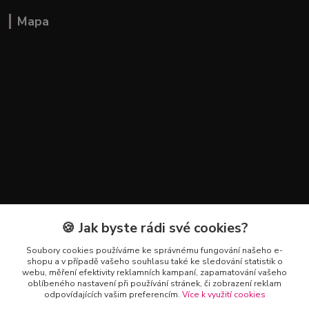
Mapa
🍪 Jak byste rádi své cookies?
Kontakty
Soubory cookies používáme ke správnému fungování našeho e-
+420 602 223 614
shopu a v případě vašeho souhlasu také ke sledování statistik o
webu, měření efektivity reklamních kampaní, zapamatování vašeho
oblíbeného nastavení při používání stránek, či zobrazení reklam
info@zahradnictvipetro.cz
odpovídajících vašim preferencím.
Více k využití cookies